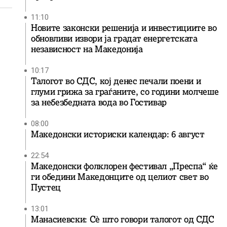
11:10
Новите законски решенија и инвестициите во
обновливи извори ја градат енергетската
независност на Македонија
10:17
Талогот во СДС, кој денес печали поени и
глуми грижа за граѓаните, со години молчеше
за небезбедната вода во Гостивар
08:00
Македонски историски календар: 6 август
22:54
Македонски фолклорен фестивал „Преспа“ ќе
ги обедини Македонците од целиот свет во
Пустец
13:01
Манасиевски: Сè што говори талогот од СДС