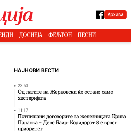
Архива
ЕНДИ
ДОСИЕЈА
ФЕЉТОН
ПЕСНИ
НАЈНОВИ ВЕСТИ
23:50
Од лагите на Жерновски ќе остане само
хистеријата
11:17
Потпишани договорите за железницата Крива
Паланка – Деве Баир: Коридорот 8 е врвен
приоритет