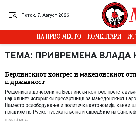
Skip to content
Петок, 7. Август 2026.
Menu
НА ПРВО МЕСТО
КОМЕНТАРИ
ИС
ТЕМА: ПРИВРЕМЕНА ВЛАДА
Берлинскиот конгрес и македонскиот отп
и државност
Решенијата донесени на Берлински конгрес претставува
најболните историски пресвртници за македонскиот наро
Наместо ослободување и политичка автономија, какви ш
појавиле по Руско-турската војна и одредбите на Санст
договор, Македонија повторно останала под власта на От
пред 3 мес.
Големите европски сили, пред сè Англија и Австро-Унгари
засилување […]