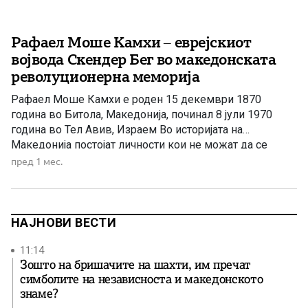
Рафаел Моше Камхи – еврејскиот
војвода Скендер Бег во македонската
револуционерна меморија
Рафаел Моше Камхи е роден 15 декември 1870
година во Битола, Македонија, починал 8 јули 1970
година во Тел Авив, Израем Во историјата на
Македонија постојат личности кои не можат да се
сместат само во една биографска рамка. Тие не се
пред 1 мес.
важни само поради датумите, функциите или
настаните во кои учествувале, туку поради
симболиката што […]
НАЈНОВИ ВЕСТИ
11:14
Зошто на бришачите на шахти, им пречат
симболите на независноста и македонското
знаме?