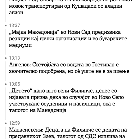
мозок транспортиран од Кушадаси со владин
авион
13:37
„Мајка Македонија“ во Нови Сад предизвика
реакции кај грчки организации и во бугарските
медиуми
13:13
Ангелов: Состојбата со водата во Гостивар е
значително подобрена, но сè уште не е за пиење
13:05
„Детето“ како што вели Филипче, денес со
изјавата призна дека во случајот во Ново Село
учествувале осуденици и насилници, ова е
талогот на Македонија
12:59
Манасиевски: Децата на Филипче се децата на
предавникот Заев, талогот од СДС исплива на