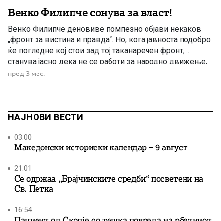
Венко Филипче сонува за власт!
Венко Филипче деновиве помпезно објави некаков
„фронт за вистина и правда“. Но, кога јавноста подобро
ќе погледне кој стои зад тој таканаречен фронт,
станува јасно дека не се работи за народно движење,
туку за тесен партиски круг составен од истите луѓе
пред 3 мес.
кои со години ја туркаа државата во понижување,
криминал, корупција и национално обезличување. Во
[…]
НАЈНОВИ ВЕСТИ
03:00
Македонски историски календар – 9 август
21:01
Се одржаа „Брајчинските средби“ посветени на
Св. Петка
16:54
Пациент од Скопје со тешка повреда на рбетниот