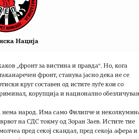
нска Нација
ков „фронт за вистина и правда“. Но, кога
 таканаречен фронт, станува јасно дека не се
тиски круг составен од истите луѓе кои со
криминал, корупција и национално обезличувањ
еи, нема народ. Има само Филипче и неколкумин
 врвот на СДС токму од Зоран Заев. Истите тие
 молчеа пред секој скандал, пред секоја афера и