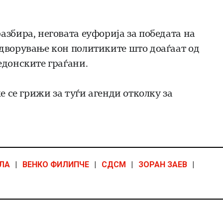
азбира, неговата еуфорија за победата на
дворување кон политиките што доаѓаат од
едонските граѓани.
е се грижи за туѓи агенди отколку за
ЛА
|
ВЕНКО ФИЛИПЧЕ
|
СДСМ
|
ЗОРАН ЗАЕВ
|