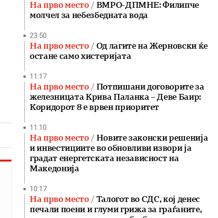
На прво место
ВМРО-ДПМНЕ: Филипче
молчел за небезбедната вода
23:50
На прво место
Од лагите на Жерновски ќе
остане само хистеријата
11:17
На прво место
Потпишани договорите за
железницата Крива Паланка – Деве Баир:
Коридорот 8 е врвен приоритет
11:10
На прво место
Новите законски решенија
и инвестициите во обновливи извори ја
градат енергетската независност на
Македонија
10:17
На прво место
Талогот во СДС, кој денес
печали поени и глуми грижа за граѓаните,