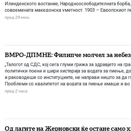
Илинденското востание, Народноослободителната борба, 
современата македонска уметност. 1903 – Европскиот пе
Илинденското востание На 7 август 1903 година европска
пред 29 мин.
добила првите поопширни вести за востанието што неко
избувнало […]
ВМРО-ДПМНЕ: Филипче молчел за небез
„Талогот од СДС, кој сега глуми грижа за здравјето на гра
политички поени и шири хистерија за водата за пиење, д
и раководеше со институциите, не направи ништо за да 
Проблеми со квалитетот на водата за пиење имаше и во
Филипче беше министер за здравство, […]
пред 2 часа
Од лагите на Жерновски ќе остане само 