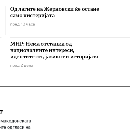
Од лагите на Жерновски ќе остане
само хистеријата
пред 13 часа
МНР: Нема отстапки од
националните интереси,
идентитетот, јазикот и историјата
пред 2 дена
т
о македонската
ите одгласи на