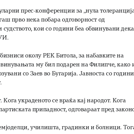
уларни прес-конференции за „нула толеранциј
огаш прво нека побара одговорност од
 судството, кои со години беа обвинувани дека
УИ.
бизниси околу РЕК Битола, за набавките на
обвинувањата му бил подарен на Филипче, како 
увани со Заев во Бугарија. Јавноста со години
.
 Кога украденото се враќа кај народот. Кога
партиската припадност, одговараат пред законо
земјоделци, училишта, градинки и болници. То