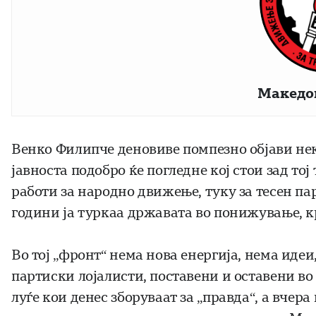
Македо
Венко Филипче деновиве помпезно објави нека
јавноста подобро ќе погледне кој стои зад тој
работи за народно движење, туку за тесен пар
години ја туркаа државата во понижување, 
Во тој „фронт“ нема нова енергија, нема ид
партиски лојалисти, поставени и оставени во
луѓе кои денес зборуваат за „правда“, а вчера