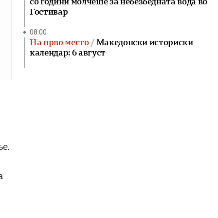
со години молчеше за небезбедната вода во
Гостивар
08:00
На прво место
Македонски историски
календар: 6 август
е.
а