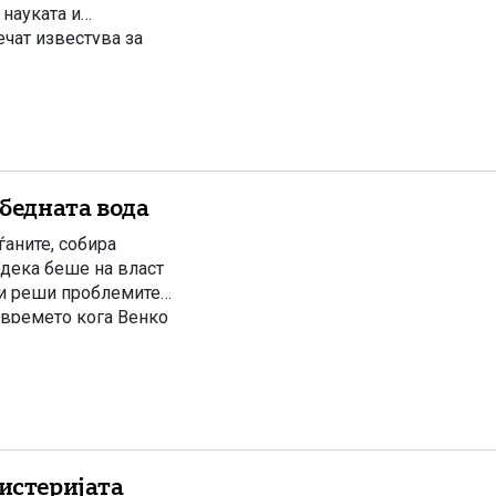
науката и
чат известува за
та јавност ги
лку дена претходно
бедната вода
ѓаните, собира
одека беше на власт
ги реши проблемите.
 времето кога Венко
хистеријата