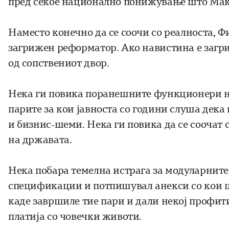
пред секое национално понижување што Маке
Наместо конечно да се соочи со реалноста, Ф
загрижен реформатор. Ако навистина е загри
од сопствениот двор.
Нека ги повика поранешните функционери на 
парите за кои јавноста со години слуша дека
и бизнис-шеми. Нека ги повика да се соочат с
на државата.
Нека побара темелна истрага за модуларните
спецификации и потпишувал анекси со кои це
каде завршиле тие пари и дали некој профити
платија со човечки животи.