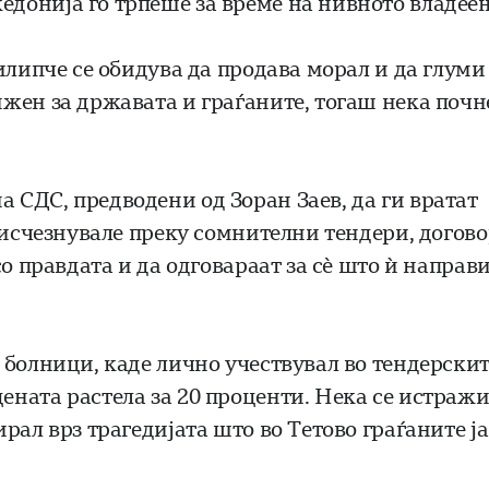
донија го трпеше за време на нивното владеењ
илипче се обидува да продава морал и да глуми
жен за државата и граѓаните, тогаш нека почн
СДС, предводени од Зоран Заев, да ги вратат
 исчезнувале преку сомнителни тендери, догов
о правдата и да одговараат за сè што ѝ направи
 болници, каде лично учествувал во тендерски
ната растела за 20 проценти. Нека се истраж
рал врз трагедијата што во Тетово граѓаните ја