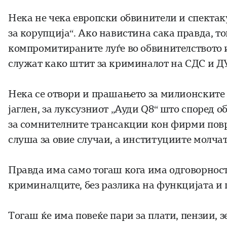
Нека не чека европски обвинители и спектак
за корупција“. Ако навистина сака правда, т
компромитираните луѓе во обвинителството и
служат како штит за криминалот на СДС и Д
Нека се отвори и прашањето за милионските 
јаглен, за луксузниот „Ауди Q8“ што според 
за сомнителните трансакции кон фирми поврз
слуша за овие случаи, а институциите молчат
Правда има само тогаш кога има одговорност.
криминалците, без разлика на функцијата и 
Тогаш ќе има повеќе пари за плати, пензии, 