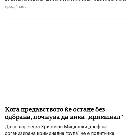
позиционирање и сè поизразени безбедносни и
пред 1 мес.
меѓуетнички тензии. Периодот од 1998 до 2000 година
претставува прв дел од една од најбурните и
најчувствителни етапи во […]
Кога предавството ќе остане без
одбрана, почнува да вика „криминал“
Да се нарекува Христијан Мицкоски „шеф на
организирана криминална група“ не е политичка