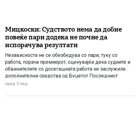
Мицкоски: Судството нема да добие
повеќе пари додека не почне да
испорачува резултати
Независноста не се обезбедува со пари, туку со
работа, порача премиерот, оценувајќи дека судиите и
обвинителите со досегашната работа не заслужиле
дополнителни средства од Буџетот Последниот
Извештај на Европската комисија за владеењето на
пред 3 нед.
правото содржи пофалби за дел од спроведените
политики, но и критики за состојбите во правосудниот
систем. Мицкоски појасни дека не станува збор […]