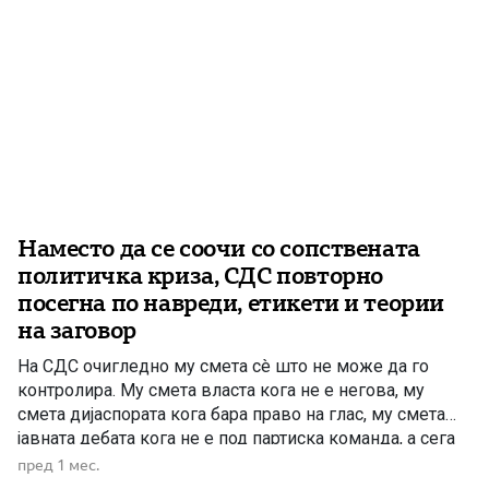
Наместо да се соочи со сопствената
политичка криза, СДС повторно
посегна по навреди, етикети и теории
на заговор
На СДС очигледно му смета сè што не може да го
контролира. Му смета власта кога не е негова, му
смета дијаспората кога бара право на глас, му смета
јавната дебата кога не е под партиска команда, а сега
му смета и секој обид за разговор за обединување и
пред 1 мес.
преобликување на опозицискиот простор. Наместо да