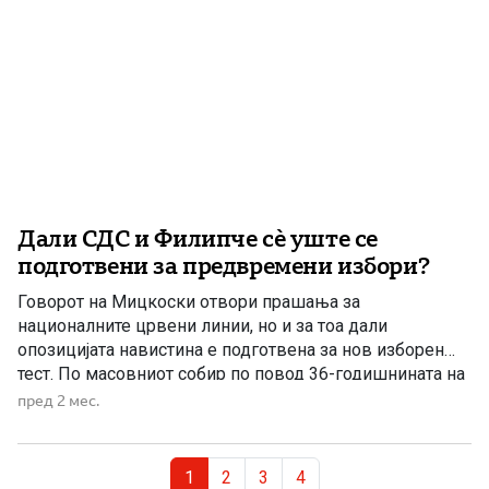
Дали СДС и Филипче сè уште се
подготвени за предвремени избори?
Говорот на Мицкоски отвори прашања за
националните црвени линии, но и за тоа дали
опозицијата навистина е подготвена за нов изборен
тест. По масовниот собир по повод 36-годишнината на
ВМРО-ДПМНЕ во Струмица и пораките што ги испрати
пред 2 мес.
претседателот на партијата и премиер Христијан
Мицкоски, повторно се отвори прашањето дали СДС и
Page navigation
Венко Филипче навистина се […]
Current Page
Page
Page
Page
1
2
3
4