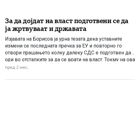
За да дојдат на власт подготвени се да
ја жртвуваат и државата
Изјавата на Борисов ја урна тезата дека уставните
измени се последната пречка за ЕУ и повторно го
отвори прашањето колку далеку СДС е подготвен да
оди во отстапките за да се врати на власт. Токму на ова
прашање денес нема одговор. Граѓаните не го
пред 2 мес.
испратија СДС во опозиција поради една грешка или
еден неуспешен потег. […]