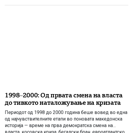
[…]
1998–2000: Од првата смена на власта
до тивкото наталожување на кризата
Периодот од 1998 до 2000 година беше вовед во една
од најчувствителните етапи во поновата македонска
историја — време на прва демократска смена на
власта, косовска криза, бегалски бран, евроатлантско