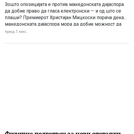
Зошто опозицијата е против македонската дијаспора
да добие право да гласа електронски — и од што се
плаши? Премиерот Христијан Мицкоски порача дека
македонската дијаспора мора да добие можност да
учествува по електронски пат на следните
пред 1 мес.
претседателски избори, оценувајќи дека тоа е
современо, европско и демократско решение кое ја
поврзува Македонија со нејзините иселеници ширум
[…]
Филипче подготвен за нови отстапки