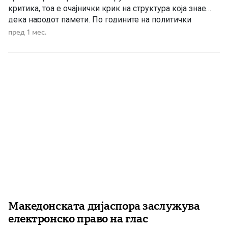
критика, тоа е очајнички крик на структура која знае
дека народот памети. По годините на политички
отстапки и удирање врз македонското достоинство,
пред 1 мес.
наместо самокритика и преземање одговорност,
повторно се слушаат навреди, етикети и политички
конструкции. Но народот не заборава кој носеше
штетни […]
Македонската дијаспора заслужува
електронско право на глас