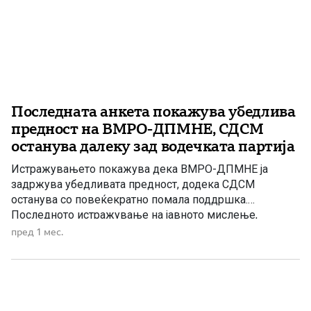
Последната анкета покажува убедлива
предност на ВМРО-ДПМНЕ, СДСМ
останува далеку зад водечката партија
Истражувањето покажува дека ВМРО-ДПМНЕ ја
задржува убедливата предност, додека СДСМ
останува со повеќекратно помала поддршка.
Последното истражување на јавното мислење,
спроведено од агенцијата „Маркет Вижн“ на
пред 1 мес.
репрезентативен примерок од 1.200 испитаници,
покажува дека ВМРО-ДПМНЕ и понатаму има
убедлива предност во однос на останатите политички
партии. Според резултатите, 24 проценти од сите
испитаници изјавиле дека би […]