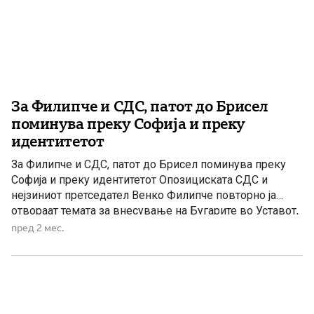
За Филипче и СДС, патот до Брисел
поминува преку Софија и преку
идентитетот
За Филипче и СДС, патот до Брисел поминува преку
Софија и преку идентитетот Опозициската СДС и
нејзиниот претседател Венко Филипче повторно ја
отвораат темата за внесување на Бугарите во Уставот,
продолжувајќи ја политиката која, според нивните
пред 2 мес.
критичари, со години се темели на национални
отстапки претставени како европски напредок. Не е
тешко да се забележи континуитетот […]