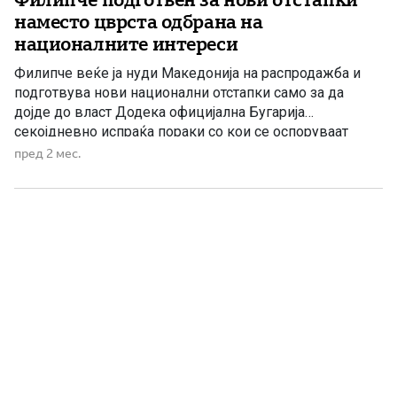
наместо цврста одбрана на
националните интереси
Филипче веќе ја нуди Македонија на распродажба и
подготвува нови национални отстапки само за да
дојде до власт Додека официјална Бугарија
секојдневно испраќа пораки со кои се оспоруваат
македонскиот идентитет, македонскиот јазик и
пред 2 мес.
историската посебност на македонскиот народ, Венко
Филипче молчи и ја убедува јавноста дека нема
причина за загриженост. Наместо јасно да ги брани […]