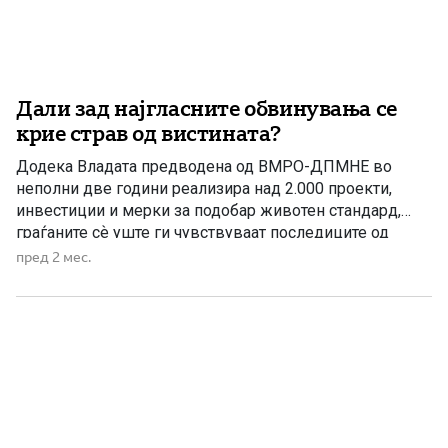
Дали зад најгласните обвинувања се
крие страв од вистината?
Додека Владата предводена од ВМРО-ДПМНЕ во
неполни две години реализира над 2.000 проекти,
инвестиции и мерки за подобар животен стандард,
граѓаните сѐ уште ги чувствуваат последиците од
седумгодишното владеење на СДС и ДУИ – период
пред 2 мес.
што наместо по реформи, многумина ќе го паметат по
скандали, афери, сомнителни тендери, злоупотреби и
разочарувања. Со доаѓањето на Владата […]