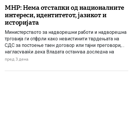
МНР: Нема отстапки од националните
интереси, идентитетот, јазикот и
историјата
Министерството за надворешни работи и надворешна
трговија ги отфрли како невистинити тврдењата на
СДС за постоење таен договор или тајни преговори,
нагласувајќи дека Владата останува доследна на
утврдените државни позиции и нема да прифати
пред 3 дена
отстапки од македонските национални интереси,
идентитетот, јазикот и историјата. „Денешната прес-
конференција на СДС е уште еден обид за создавање
хистерија и […]