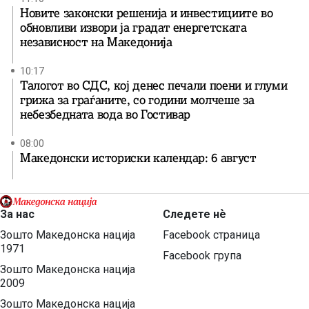
Новите законски решенија и инвестициите во
обновливи извори ја градат енергетската
независност на Македонија
10:17
Талогот во СДС, кој денес печали поени и глуми
грижа за граѓаните, со години молчеше за
небезбедната вода во Гостивар
08:00
Македонски историски календар: 6 август
За нас
Следете нѐ
Зошто Македонска нација
Facebook страница
1971
Facebook група
Зошто Македонска нација
2009
Зошто Македонска нација