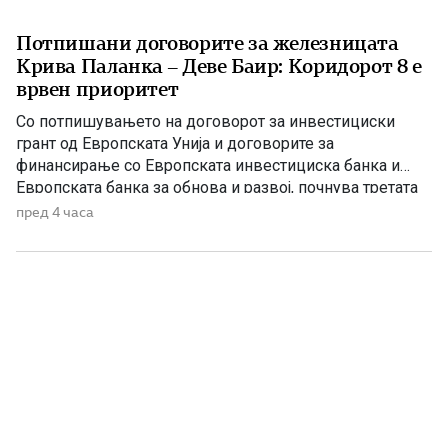
Потпишани договорите за железницата
Крива Паланка – Деве Баир: Коридорот 8 е
врвен приоритет
Со потпишувањето на договорот за инвестициски
грант од Европската Унија и договорите за
финансирање со Европската инвестициска банка и
Европската банка за обнова и развој, почнува третата
фаза од финансирањето на железничката делница
пред 4 часа
Крива Паланка – Деве Баир, која е дел од Коридорот
8. На потпишувањето во Владата присуствуваа
премиерот Христијан Мицкоски, вицепремиерот и
министер […]