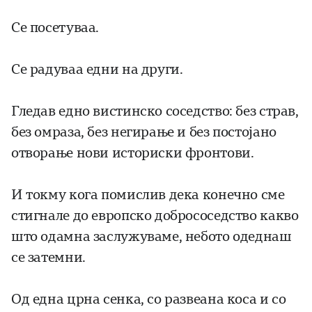
Се посетуваа.
Се радуваа едни на други.
Гледав едно вистинско соседство: без страв,
без омраза, без негирање и без постојано
отворање нови историски фронтови.
И токму кога помислив дека конечно сме
стигнале до европско добрососедство какво
што одамна заслужуваме, небото одеднаш
се затемни.
Од една црна сенка, со развеана коса и со