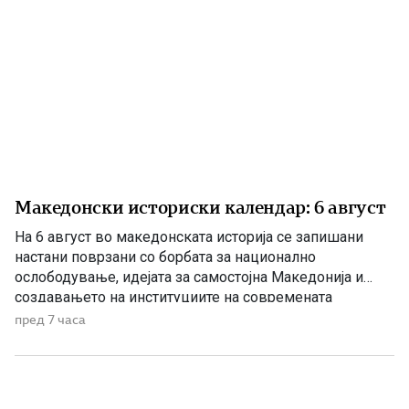
Македонски историски календар: 6 август
На 6 август во македонската историја се запишани
настани поврзани со борбата за национално
ослободување, идејата за самостојна Македонија и
создавањето на институциите на современата
македонска држава. 1875 – Роден е Григорие Хаџи
пред 7 часа
Ташковиќ На 6 август 1875 година во Воден е роден
Григорие Хаџи Ташковиќ – македонски револуционер,
публицист, книжевник и еден од предводниците […]