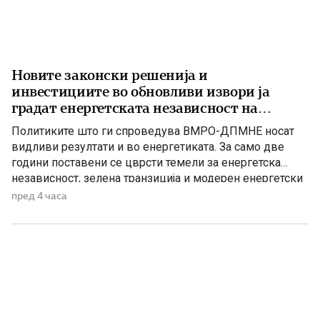
Новите законски решенија и
инвестициите во обновливи извори ја
градат енергетската независност на
Македонија
Политиките што ги спроведува ВМРО-ДПМНЕ носат
видливи резултати и во енергетиката. За само две
години поставени се цврсти темели за енергетска
независност, зелена транзиција и модерен енергетски
систем кој ќе обезбеди сигурност, нови инвестиции и
пред 4 часа
одржлив развој. По години на застој, денес Македонија
има нов Закон за енергетика, усогласен со европските
директиви, како и Интегриран […]