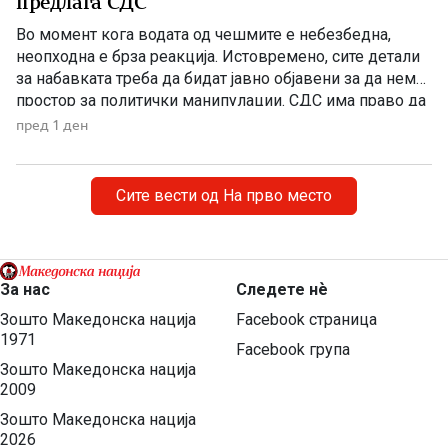
предлага СДС
Во момент кога водата од чешмите е небезбедна,
неопходна е брза реакција. Истовремено, сите детали
за набавката треба да бидат јавно објавени за да нема
простор за политички манипулации. СДС има право да
бара отчетност, но останува прашањето дали во ваква
пред 1 ден
вонредна ситуација навистина очекувала граѓаните да
чекаат да заврши тендерската постапка додека се
соочуваат […]
Сите вести од На прво место
За нас
Следете нѐ
Зошто Македонска нација
Facebook страница
1971
Facebook група
Зошто Македонска нација
2009
Зошто Македонска нација
2026