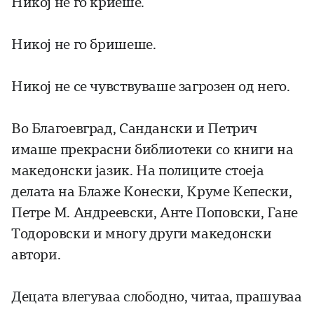
Никој не го криеше.
Никој не го бришеше.
Никој не се чувствуваше загрозен од него.
Во Благоевград, Сандански и Петрич
имаше прекрасни библиотеки со книги на
македонски јазик. На полиците стоеја
делата на Блаже Конески, Круме Кепески,
Петре М. Андреевски, Анте Поповски, Гане
Тодоровски и многу други македонски
автори.
Децата влегуваа слободно, читаа, прашуваа