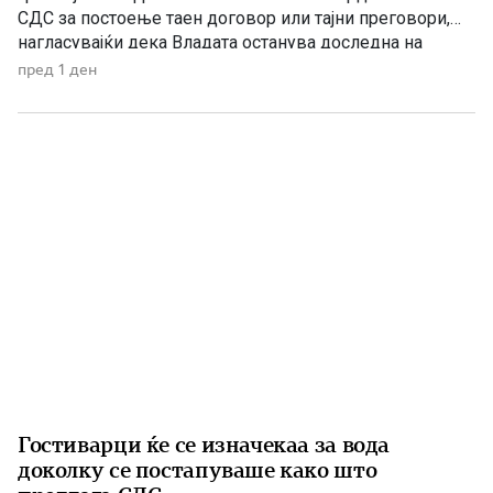
СДС за постоење таен договор или тајни преговори,
нагласувајќи дека Владата останува доследна на
утврдените државни позиции и нема да прифати
пред 1 ден
отстапки од македонските национални интереси,
идентитетот, јазикот и историјата. „Денешната прес-
конференција на СДС е уште еден обид за создавање
хистерија и […]
Гостиварци ќе се изначекаа за вода
доколку се постапуваше како што