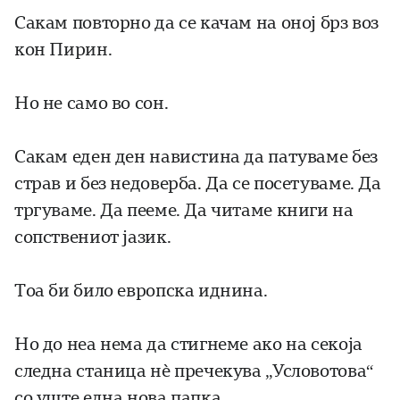
Сакам повторно да се качам на оној брз воз
кон Пирин.
Но не само во сон.
Сакам еден ден навистина да патуваме без
страв и без недоверба. Да се посетуваме. Да
тргуваме. Да пееме. Да читаме книги на
сопствениот јазик.
Тоа би било европска иднина.
Но до неа нема да стигнеме ако на секоја
следна станица нè пречекува „Условотова“
со уште една нова папка.