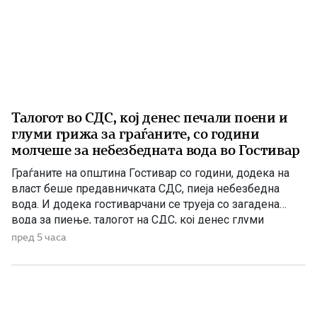
Талогот во СДС, кој денес печали поени и
глуми грижа за граѓаните, со години
молчеше за небезбедната вода во Гостивар
Граѓаните на општина Гостивар со години, додека на
власт беше предавничката СДС, пиеја небезбедна
вода. И додека гостиварчани се труеја со загадена
вода за пиење, талогот на СДС, кој денес глуми
загриженост, само за да ќари некој беден политички
пред 5 часа
поен, со години молчеа. Иако тогаш направените
анализи, во повеќе наврати во гостиварскиот
водовод, утврдија небезбедна […]