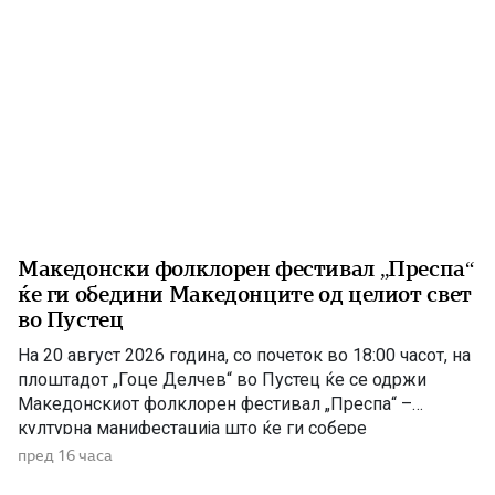
Македонски фолклорен фестивал „Преспа“
ќе ги обедини Македонците од целиот свет
во Пустец
На 20 август 2026 година, со почеток во 18:00 часот, на
плоштадот „Гоце Делчев“ во Пустец ќе се одржи
Македонскиот фолклорен фестивал „Преспа“ –
културна манифестација што ќе ги собере
Македонците од Македонија, Албанија и дијаспората во
пред 16 часа
чест на македонската традиција, песна и оро.