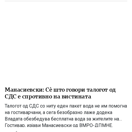
Фестивалот ќе биде можност за промоција на богатото
македонско културно наследство […]
Манасиевски: Сè што говори талогот од
СДС е спротивно на вистината
Талогот од СДС со ниту еден пакет вода не им помогна
на гостиварчани, а сега безобразно лаже додека
Владата обезбедува бесплатна вода за жителите на
Гостивар, изјави Манасиевски од ВМРО-ДПМНЕ.
„Колку злоба и неискреност има во СДС, кога дрско се