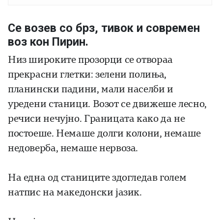
Се возев со брз, тивок и современ
воз кон Пирин.
Низ широките прозорци се отвораа
прекрасни глетки: зелени полиња,
планински падини, мали населби и
уредени станици. Возот се движеше лесно,
речиси нечујно. Границата како да не
постоеше. Немаше долги колони, немаше
недоверба, немаше нервоза.
На една од станиците здогледав голем
натпис на македонски јазик.