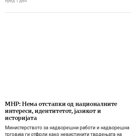
пред 1 ден
обидува да прикаже дека постојат некакви бизнис-
интереси со водата што Владата бесплатно им ја дели
[…]
МНР: Нема отстапки од националните
интереси, идентитетот, јазикот и
историјата
Министерството за надворешни работи и надворешна
трговија ги отфрли како невистинити тврдењата на