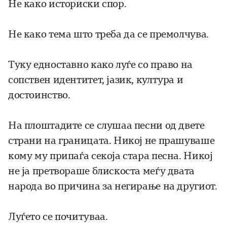
Не како историски спор.
Не како тема што треба да се премолчува.
Туку едноставно како луѓе со право на
сопствен идентитет, јазик, култура и
достоинство.
На плоштадите се слушаа песни од двете
страни на границата. Никој не прашуваше
кому му припаѓа секоја стара песна. Никој
не ја претвораше блискоста меѓу двата
народа во причина за негирање на другиот.
Луѓето се почитуваа.