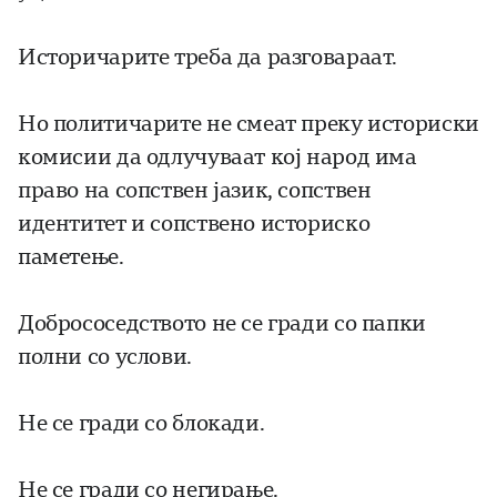
Историчарите треба да разговараат.
Но политичарите не смеат преку историски
комисии да одлучуваат кој народ има
право на сопствен јазик, сопствен
идентитет и сопствено историско
паметење.
Добрососедството не се гради со папки
полни со услови.
Не се гради со блокади.
Не се гради со негирање.