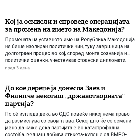
Кој ја осмисли и спроведе операцијата
за промена на името на Македонија?
Промената на уставното име на Република Македонија
не беше изолиран политички чин, туку завршница на
долготраен процес во кој, според моите сознанија и
политички оценки, учествуваа странски дипломати,
домашни политичари и регионални центри на влијание.
пред 3 дена
Сметам дека значајна улога во тој процес имаше
американскиот дипломат Филип Рикер, кој долги
До кое дереџе ја донесоа Заев и
години беше непосредно вклучен во американската
[…]
Филипче некогаш „државотворната“
партија?
По сè изгледа дека во СДС повеќе никој нема право
да размислува со своја глава. Секој што ќе се осмели
јавно да каже дека партијата е во катастрофална
состојба, веднаш добива етикета-купен е од ВМРО-