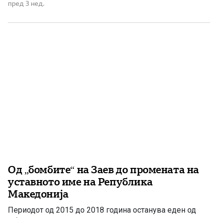
ДПМНЕ, човек е на Мицкоски, уценет е или продаден.
пред 3 нед.
Наместо одговор на аргументи, следуваат
дискредитации, навреди, наместо самокритика
следува лов на […]
Од „бомбите“ на Заев до промената на
уставното име на Република
Македонија
Периодот од 2015 до 2018 година останува еден од