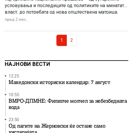
условувања и последиците од политиките на минатата
власт, до потребата од нова општествена матрица,
одговорност и пресврт во Македонија.
пред 2 мес.
Page navigation
Current Page
Page
1
2
НАЈНОВИ ВЕСТИ
12:25
Македонски историски календар: 7 август
10:55
ВМРО-ДПМНЕ: Филипче молчел за небезбедната
вода
23:50
Од лагите на Жерновски ќе остане само
хистеријата