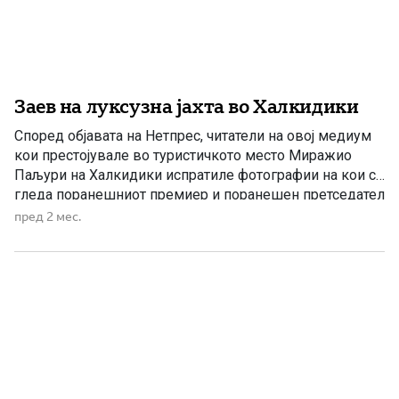
Заев на луксузна јахта во Халкидики
Според објавата на Нетпрес, читатели на овој медиум
кои престојувале во туристичкото место Миражио
Паљури на Халкидики испратиле фотографии на кои се
гледа поранешниот премиер и поранешен претседател
на СДСМ, Зоран Заев, на јахта во грчкото летувалиште.
пред 2 мес.
Нетпрес наведува дека според информациите што
пристигнале до нивната редакција, јахтата наводно
чини околу 800.000 евра и најверојатно […]