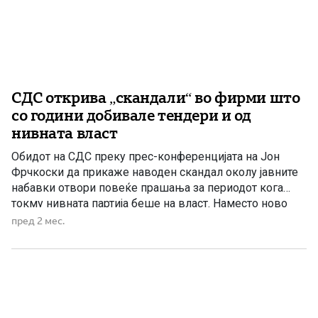
СДС открива „скандали“ во фирми што
со години добивале тендери и од
нивната власт
Обидот на СДС преку прес-конференцијата на Јон
Фрчкоски да прикаже наводен скандал околу јавните
набавки отвори повеќе прашања за периодот кога
токму нивната партија беше на власт. Наместо ново
откритие, јавноста слушна список на компании кои со
пред 2 мес.
години учествуваат на јавни набавки и добивале
договори од институции управувани од функционери
на СДС. Јон Фрчкоски, син […]