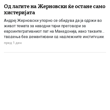
Од лагите на Жерновски ќе остане само
хистеријата
Андреј Жерновски упорно се обидува да ја одржи во
живот темата за наводни тајни преговори за
евроинтегративниот пат на Македонија, иако таквите
тврдења беа демантирани од надлежните институции.
Како што им пукна меурот од сапуница наречен
пред 1 ден
„мигранти за пари“, така на СДС му пука и најновата
конструкција – дека власта тајно се подготвува да го
[…]