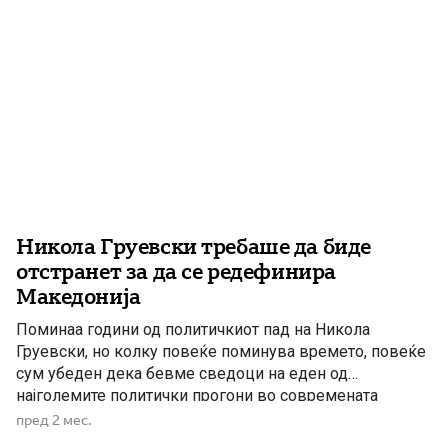
Никола Груевски требаше да биде
отстранет за да се редефинира
Македонија
Поминаа години од политичкиот пад на Никола
Груевски, но колку повеќе поминува времето, повеќе
сум убеден дека бевме сведоци на еден од
најголемите политички прогони во современата
македонска историја, чија крајна цел беше промена на
пред 2 мес.
правецот по кој се движеше државата. Дополнителен