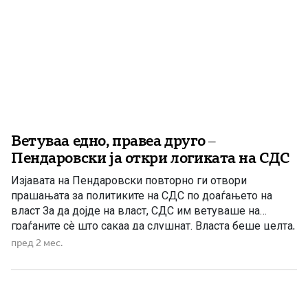
Ветуваа едно, правеа друго –
Пендаровски ја откри логиката на СДС
Изјавата на Пендаровски повторно ги отвори
прашањата за политиките на СДС по доаѓањето на
власт За да дојде на власт, СДС им ветуваше на
граѓаните сѐ што сакаа да слушнат. Власта беше целта,
а Македонија честопати ја плаќаше цената.
пред 2 мес.
Поранешниот претседател Стево Пендаровски во
едно телевизиско интервју откри политичка логика
која многу граѓани одамна ја […]