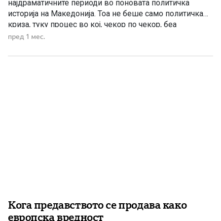
најдраматичните периоди во поновата политичка
историја на Македонија. Тоа не беше само политичка
криза, туку процес во кој, чекор по чекор, беа
разнишани институциите, беше нарушена довербата
пред 1 мес.
во правдата, беше прекроена политичката волја на
граѓаните, а на крајот беше променето уставното име
на Република Македонија. Во […]
Кога предавството се продава како
европска вредност