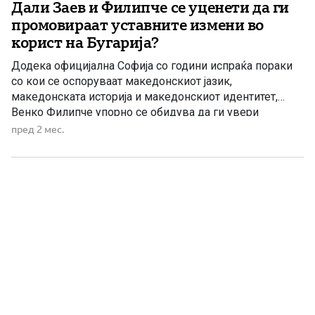
Дали Заев и Филипче се уценети да ги
промовираат уставните измени во
корист на Бугарија?
Додека официјална Софија со години испраќа пораки
со кои се оспоруваат македонскиот јазик,
македонската историја и македонскиот идентитет,
Венко Филипче упорно се обидува да ги увери
граѓаните дека, наводно, нема причина за загриженост.
пред 2 мес.
За него, очигледно, националните отстапки не се
проблем, туку политичка алатка. Наместо јасно и
недвосмислено да ги осуди ваквите бугарски позиции,
тој […]