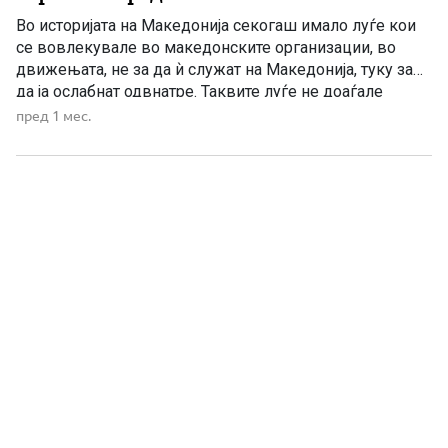
Во историјата на Македонија секогаш имало луѓе кои
се вовлекувале во македонските организации, во
движењата, не за да ѝ служат на Македонија, туку за
да ја ослабнат одвнатре. Таквите луѓе не доаѓале
секогаш со туѓа униформа. Не доаѓале секогаш со
пред 1 мес.
отворено непријателско знаме. Често доаѓале со
македонско име, со патриотски зборови, со големи
ветувања и […]