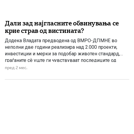
Дали зад најгласните обвинувања се
крие страв од вистината?
Додека Владата предводена од ВМРО-ДПМНЕ во
неполни две години реализира над 2.000 проекти,
инвестиции и мерки за подобар животен стандард,
граѓаните сѐ уште ги чувствуваат последиците од
седумгодишното владеење на СДС и ДУИ – период
пред 2 мес.
што наместо по реформи, многумина ќе го паметат по
скандали, афери, сомнителни тендери, злоупотреби и
разочарувања. Со доаѓањето на Владата […]