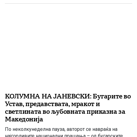
сомнеж кај јавноста отвори и неодамнешното
признание на поранешниот претседател на државата,
Стево […]
КОЛУМНА НА ЈАНЕВСКИ: Бугарите во
Устав, предавствата, мракот и
светлината во љубовната приказна за
Македонија
По неколкунеделна пауза, авторот се навраќа на
најгорливите национални прашања – од бугарските