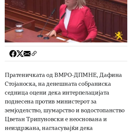
Пратеничката од ВМРО-ДПМНЕ, Дафина
Стојаноска, на денешната собраниска
седница оцени дека интерпелацијата
поднесена против министерот за
земјоделство, шумарство и водостопанство
Цветан Трипуновски е неоснована и
неиздржана, нагласувајќи дека