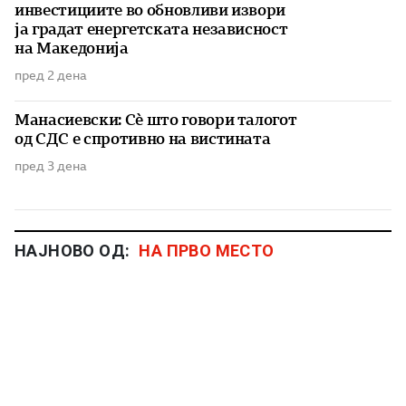
инвестициите во обновливи извори
ја градат енергетската независност
на Македонија
пред 2 дена
Манасиевски: Сè што говори талогот
од СДС е спротивно на вистината
пред 3 дена
НАЈНОВО ОД:
НА ПРВО МЕСТО