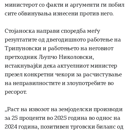
министерот со факти и аргументи ги побил
сите обвинувања изнесени против него.
Стојаноска направи споредба меѓу
резултатите од двегодишното работење на
Трипуновски и работењето на неговиот
претходник Љупчо Николовски,
истакнувајќи дека актуелниот министер
презел конкретни чекори за расчистување
на неправилностите и злоупотребите во
ресорот.
„Раст на извозот на земјоделски производи
за 25 проценти во 2025 година во однос на
2024 година, позитивен трговски биланс од