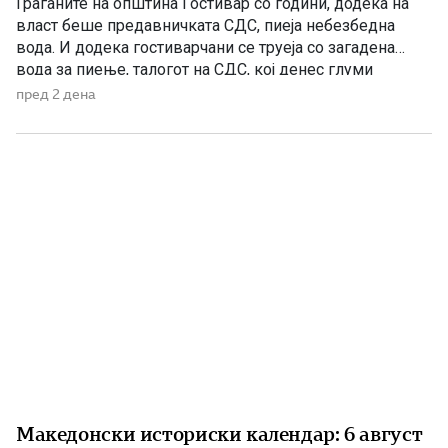
Граѓаните на општина Гостивар со години, додека на
власт беше предавничката СДС, пиеја небезбедна
вода. И додека гостиварчани се труеја со загадена
вода за пиење, талогот на СДС, кој денес глуми
загриженост, само за да ќари некој беден политички
пред 2 дена
поен, со години молчеа. Иако тогаш направените
анализи, во повеќе наврати во гостиварскиот
водовод, утврдија небезбедна […]
Македонски историски календар: 6 август