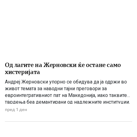
Од лагите на Жерновски ќе остане само
хистеријата
Андреј Жерновски упорно се обидува да ја одржи во
живот темата за наводни тајни преговори за
евроинтегративниот пат на Македонија, иако таквите
тврдења беа демантирани од надлежните институции.
Како што им пукна меурот од сапуница наречен
пред 1 ден
„мигранти за пари“, така на СДС му пука и најновата
конструкција – дека власта тајно се подготвува да го
[…]