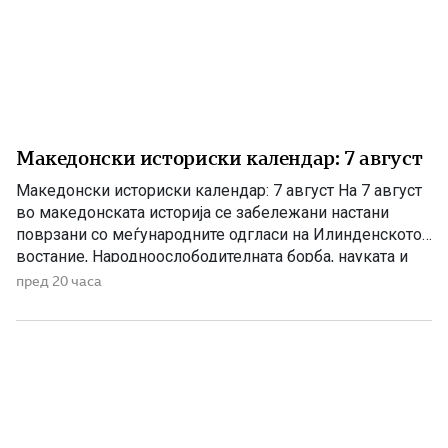
Македонски историски календар: 7 август
Македонски историски календар: 7 август На 7 август
во македонската историја се забележани настани
поврзани со меѓународните одгласи на Илинденското
востание, Народноослободителната борба, науката и
современата македонска уметност. 1903 – Европскиот
пред 20 часа
печат известува за Илинденското востание На 7 август
1903 година европската јавност ги добила првите
поопширни вести за востанието што неколку дена
претходно избувнало […]