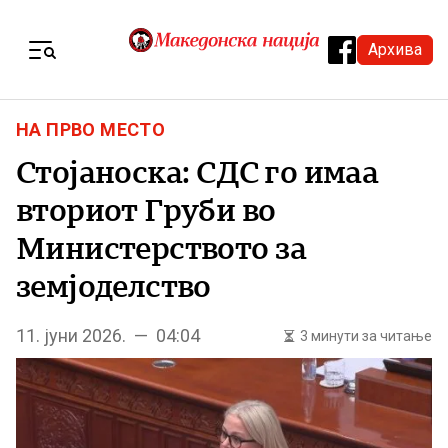
Skip to content
Архива
Menu
НА ПРВО МЕСТО
Стојаноска: СДС го имаа
вториот Груби во
Министерството за
земјоделство
11. јуни 2026. — 04:04
3 минути за читање