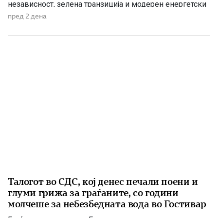
независност, зелена транзиција и модерен енергетски
систем кој ќе обезбеди сигурност, нови инвестиции и
пред 2 дена
одржлив развој. По години на застој, денес Македонија
има нов Закон за енергетика, усогласен со европските
директиви, како и Интегриран […]
Талогот во СДС, кој денес печали поени и
глуми грижа за граѓаните, со години
молчеше за небезбедната вода во Гостивар