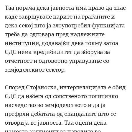
Таа порача дека јавноста има право да знае
каде завршувале парите на граѓаните и
дека секој што ја злоупотребил функцијата
треба да одговара пред надлежните
институции, додавајќи дека токму затоа
СДС нема кредибилитет да зборува за
отчетност и одговорно управување со
земјоделскиот сектор.
Според Стојаноска, интерпелацијата е обид
СДС да избега од сопственото политичко
наследство во земјоделството и да ја
префрли дебатата од скандалите што се
отворија во јавноста. Таа оцени дека
наместо аргументи за наводите во