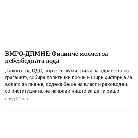
ВМРО-ДПМНЕ: Филипче молчел за
небезбедната вода
„Талогот од СДС, кој сега глуми грижа за здравјето на
граѓаните, собира политички поени и шири хистерија за
водата за пиење, додека беше на власт и раководеше
со институциите, не направи ништо за да ги реши
проблемите. Проблеми со квалитетот на водата за
пред 21 час
пиење имаше и во времето кога Венко Филипче беше
министер за здравство, […]