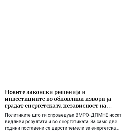
8. На потпишувањето во Владата присуствуваа
премиерот Христијан Мицкоски, вицепремиерот и
министер […]
Новите законски решенија и
инвестициите во обновливи извори ја
градат енергетската независност на
Македонија
Политиките што ги спроведува ВМРО-ДПМНЕ носат
видливи резултати и во енергетиката. За само две
години поставени се цврсти темели за енергетска