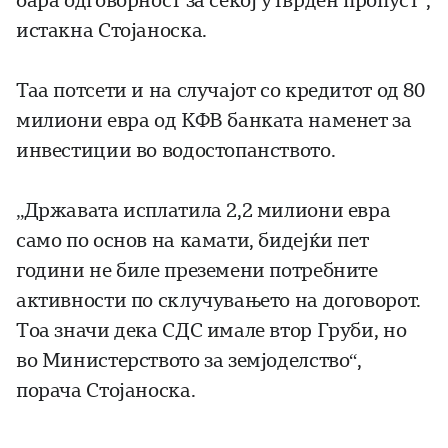
бара одговорност за секој утврден пропуст“,
истакна Стојаноска.
Таа потсети и на случајот со кредитот од 80
милиони евра од КФВ банката наменет за
инвестиции во водостопанството.
„Државата исплатила 2,2 милиони евра
само по основ на камати, бидејќи пет
години не биле преземени потребните
активности по склучувањето на договорот.
Тоа значи дека СДС имале втор Груби, но
во Министерството за земјоделство“,
порача Стојаноска.