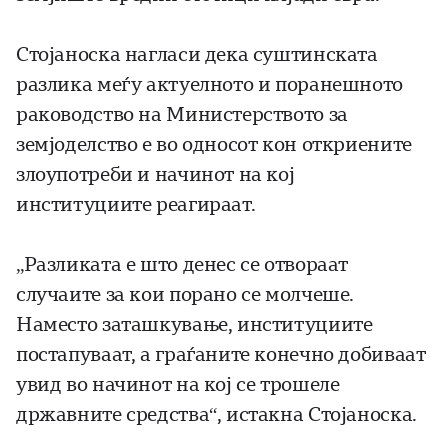
Стојаноска нагласи дека суштинската
разлика меѓу актуелното и поранешното
раководство на Министерството за
земјоделство е во односот кон откриените
злоупотреби и начинот на кој
институциите реагираат.
„Разликата е што денес се отвораат
случаите за кои порано се молчеше.
Наместо заташкување, институциите
постапуваат, а граѓаните конечно добиваат
увид во начинот на кој се трошеле
државните средства“, истакна Стојаноска.