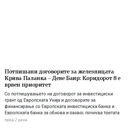
Потпишани договорите за железницата
Крива Паланка – Деве Баир: Коридорот 8 е
врвен приоритет
Со потпишувањето на договорот за инвестициски
грант од Европската Унија и договорите за
финансирање со Европската инвестициска банка и
Европската банка за обнова и развој, почнува третата
фаза од финансирањето на железничката делница
пред 2 дена
Крива Паланка – Деве Баир, која е дел од Коридорот