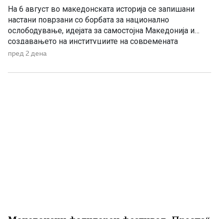
На 6 август во македонската историја се запишани
настани поврзани со борбата за национално
ослободување, идејата за самостојна Македонија и
создавањето на институциите на современата
македонска држава. 1875 – Роден е Григорие Хаџи
пред 2 дена
Ташковиќ На 6 август 1875 година во Воден е роден
Григорие Хаџи Ташковиќ – македонски револуционер,
публицист, книжевник и еден од предводниците […]