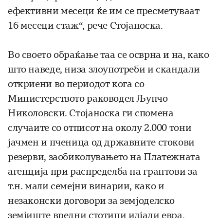
ефективни месеци ќе им се пресметуваат
16 месеци стаж“, рече Стојаноска.
Во своето обраќање таа се осврна и на, како
што наведе, низа злоупотреби и скандали
откриени во периодот кога со
Министерството раководел Љупчо
Николовски. Стојаноска ги спомена
случаите со отписот на околу 2.000 тони
јачмен и пченица од државните стокови
резерви, заобиколувањето на Платежната
агенција при распределба на грантови за
т.н. мали семејни винарии, како и
незаконски договори за земјоделско
земјиште вредни стотици илјади евра.