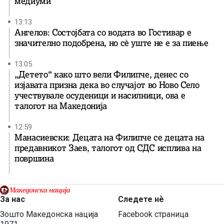
медиуми
13:13
Ангелов: Состојбата со водата во Гостивар е
значително подобрена, но сè уште не е за пиење
13:05
„Детето“ како што вели Филипче, денес со
изјавата призна дека во случајот во Ново Село
учествувале осуденици и насилници, ова е
талогот на Македонија
12:59
Манасиевски: Децата на Филипче се децата на
предавникот Заев, талогот од СДС исплива на
површина
За нас
Следете нѐ
Зошто Македонска нација
Facebook страница