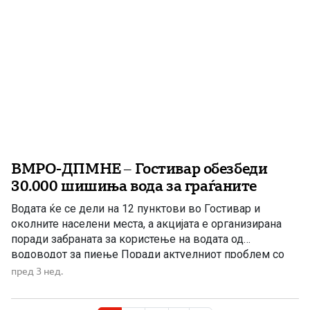
ВМРО-ДПМНЕ – Гостивар обезбеди
30.000 шишиња вода за граѓаните
Водата ќе се дели на 12 пунктови во Гостивар и
околните населени места, а акцијата е организирана
поради забраната за користење на водата од
водоводот за пиење Поради актуелниот проблем со
питката вода и забраната за нејзино користење за
пред 3 нед.
пиење, Општинскиот комитет на ВМРО-ДПМНЕ –
Гостивар обезбеди 30.000 шишиња вода за граѓаните.