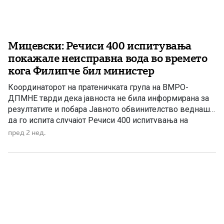
Мицевски: Речиси 400 испитувања
покажале неисправна вода во времето
кога Филипче бил министер
Координаторот на пратеничката група на ВМРО-
ДПМНЕ тврди дека јавноста не била информирана за
резултатите и побара Јавното обвинителство веднаш
да го испита случајот Речиси 400 испитувања на
водата, направени во периодот кога Венко Филипче
пред 2 нед.
бил министер за здравство, покажале дека таа била
неисправна, но тогашната власт не ги информирала
граѓаните, изјави на денешната прес-конференција
Никола […]