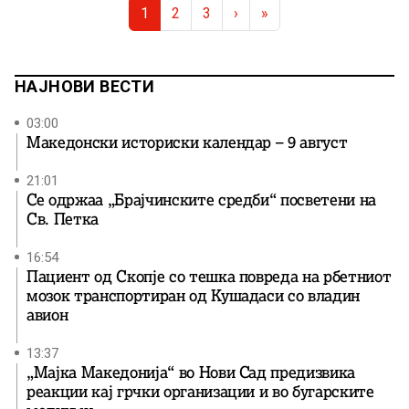
Page navigation
Водата ќе им […]
Current Page
Page
Page
1
2
3
›
»
НАЈНОВИ ВЕСТИ
03:00
Македонски историски календар – 9 август
21:01
Се одржаа „Брајчинските средби“ посветени на
Св. Петка
16:54
Пациент од Скопје со тешка повреда на рбетниот
мозок транспортиран од Кушадаси со владин
авион
13:37
„Мајка Македонија“ во Нови Сад предизвика
реакции кај грчки организации и во бугарските