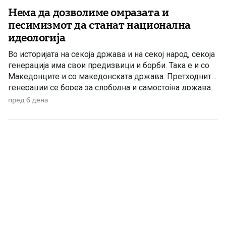
Нема да дозволиме омразата и
песимизмот да станат национална
идеологија
Во историјата на секоја држава и на секој народ, секоја
генерација има свои предизвици и борби. Така е и со
Македонците и со македонската држава. Претходните
генерации се бореа за слободна и самостојна држава.
Борбата започна со славното Илинденско востание во
пред 6 дена
1903 година и Крушевската Република, а продолжи со
Вториот Илинден и Првото заседание на […]