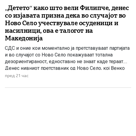
„Детето“ како што вели Филипче, денес
со изјавата призна дека во случајот во
Ново Село учествувале осуденици и
насилници, ова е талогот на
Македонија
СДС и оние кои моментално ја претставуваат партијата
и во случајот со Ново Село покажуваат тотална
дезориентираност, едноставно не знаат каде тераат.
Денес нивниот претставник од Ново Село, кој Венко
Филипче го нарекува дете или воопшто учесниците во
пред 21 час
случајот во Ново Село во панична прес-конференција
ги нарече деца, јавно призна дека е насилник и
осуденик. […]