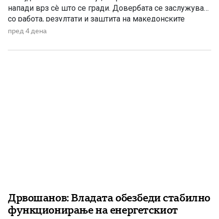
напади врз сè што се гради. Довербата се заслужува
со работа, резултати и заштита на македонските
национални и државни интереси. По седумгодишното
пред 4 дена
владеење со ДУИ, СДС денес се обидува да создаде
впечаток дека е сериозна опозиција. Но, граѓаните
добро паметат […]
Дрвошанов: Владата обезбеди стабилно
функционирање на енергетскиот