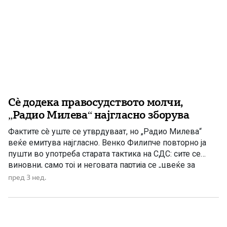
Сè додека правосудството молчи,
„Радио Милева“ најгласно зборува
Фактите сè уште се утврдуваат, но „Радио Милева“
веќе емитува најгласно. Венко Филипче повторно ја
пушти во употреба старата тактика на СДС: сите се
виновни, само тој и неговата партија се „цвеќе за
мирисање“. Уште пред надлежните институции да ги
пред 3 нед.
завршат контролите, анализите и истрагата за
загадувањето на водата во Гостивар, Филипче и СДС
веќе […]