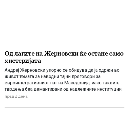
Од лагите на Жерновски ќе остане само
хистеријата
Андреј Жерновски упорно се обидува да ја одржи во
живот темата за наводни тајни преговори за
евроинтегративниот пат на Македонија, иако таквите
тврдења беа демантирани од надлежните институции.
Како што им пукна меурот од сапуница наречен
пред 2 дена
„мигранти за пари“, така на СДС му пука и најновата
конструкција – дека власта тајно се подготвува да го
[…]