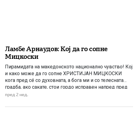
Ламбе Арнаудов: Кој да го сопне
Мицкоски
Пирамидата на македонското национално чувство! Кој
и како може да го сопне ХРИСТИЈАН МИЦКОСКИ
кога пред сé со духовната, а бога ми и со телесната
градба, ако сакате, стои гордо исправен напред пред
својот народ. Го крчи и трасира патот за кој што
пред 2 нед.
МАКЕДОНСКИОТ НАРОД одамна се беше определил,
за сега конечно благодарение на лидерот […]