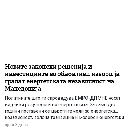
Новите законски решенија и
инвестициите во обновливи извори ја
градат енергетската независност на
Македонија
Политиките што ги спроведува ВМРО-ДПМНЕ носат
видливи резултати и во енергетиката. За само две
години поставени се цврсти темели за енергетска
независност, зелена транзиција и модерен енергетски
систем кој ќе обезбеди сигурност, нови инвестиции и
пред 3 дена
одржлив развој. По години на застој, денес Македонија