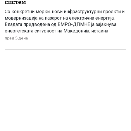
систем
Со конкретни мерки, нови инфраструктурни проекти и
модернизација на пазарот на електрична енергија,
Владата предводена од ВМРО-ДПМНЕ ја зајакнува
енергетската сигурност на Македонија, истакна
пратеникот Жан Дрвошанов. За само две години
пред 5 дена
Владата успеа да ја зачува сигурноста во
снабдувањето со енергенси, да обезбеди едни од
најниските цени на горивата во регионот, да спроведе
значајни инфраструктурни […]