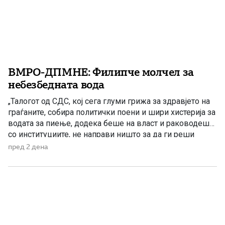
ВМРО-ДПМНЕ: Филипче молчел за
небезбедната вода
„Талогот од СДС, кој сега глуми грижа за здравјето на
граѓаните, собира политички поени и шири хистерија за
водата за пиење, додека беше на власт и раководеше
со институциите, не направи ништо за да ги реши
проблемите. Проблеми со квалитетот на водата за
пред 2 дена
пиење имаше и во времето кога Венко Филипче беше
министер за здравство, […]