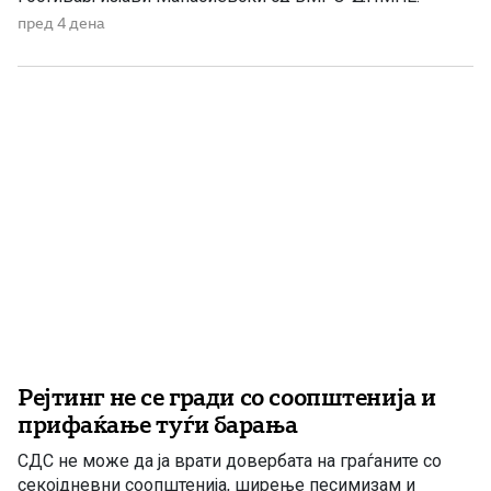
„Колку злоба и неискреност има во СДС, кога дрско се
пред 4 дена
обидува да прикаже дека постојат некакви бизнис-
интереси со водата што Владата бесплатно им ја дели
[…]
Рејтинг не се гради со соопштенија и
прифаќање туѓи барања
СДС не може да ја врати довербата на граѓаните со
секојдневни соопштенија, ширење песимизам и