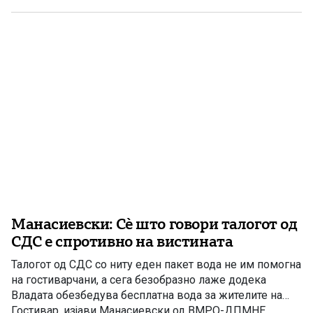
има нов Закон за енергетика, усогласен со европските
директиви, како и Интегриран […]
Манасиевски: Сè што говори талогот од
СДС е спротивно на вистината
Талогот од СДС со ниту еден пакет вода не им помогна
на гостиварчани, а сега безобразно лаже додека
Владата обезбедува бесплатна вода за жителите на
Гостивар, изјави Манасиевски од ВМРО-ДПМНЕ.