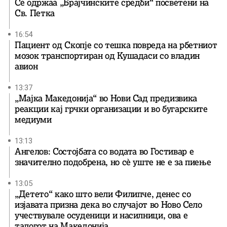
Се одржаа „Брајчинските средби“ посветени на
Св. Петка
16:54
Пациент од Скопје со тешка повреда на рбетниот
мозок транспортиран од Кушадаси со владин
авион
13:37
„Мајка Македонија“ во Нови Сад предизвика
реакции кај грчки организации и во бугарските
медиуми
13:13
Ангелов: Состојбата со водата во Гостивар е
значително подобрена, но сè уште не е за пиење
13:05
„Детето“ како што вели Филипче, денес со
изјавата призна дека во случајот во Ново Село
учествувале осуденици и насилници, ова е
талогот на Македонија