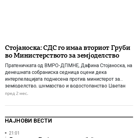
Стојаноска: СДС го имаа вториот Груби
во Министерството за земјоделство
Пратеничката од ВМРО-ДПМНЕ, Дафина Стојаноска, на
денешната собраниска седница оцени дека
интерпелацијата поднесена против министерот за
земјоделство, шумарство и водостопанство Цветан
Трипуновски е неоснована и неиздржана, нагласувајќи
пред 2 мес.
дека министерот со факти и аргументи ги побил сите
обвинувања изнесени против него. Стојаноска направи
споредба меѓу резултатите од двегодишното
работење на Трипуновски и работењето на неговиот
НАЈНОВИ ВЕСТИ
претходник […]
21:01