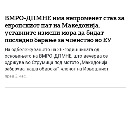
ВМРО-ДПМНЕ има непроменет став за
европскиот пат на Македонија,
уставните измени мора да бидат
последно барање за членство во ЕУ
На одбележувањето на 36-годишнината од
основањето на ВМРО-ДПМНЕ, што вечерва се
одржува во Струмица под мотото „Македонија
забрзува, наша обврска“, членот на Извршниот
комитет на ВМРО-ДПМНЕ, Дафина Стојаноска, порача
пред 2 мес.
дека партијата останува доследна на идеалите со кои е
формирана пред повеќе од три децении и продолжува
да се залага за развој на демократските вредности во
[…]