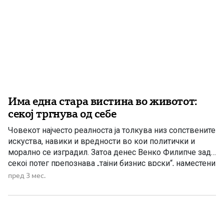
Има една стара вистина во животот:
секој тргнува од себе
Човекот најчесто реалноста ја толкува низ сопствените
искуства, навики и вредности во кои политички и
морално се изградил. Затоа денес Венко Филипче зад
секој потег препознава „тајни бизнис врски“, наместени
тендери, договорени судски пресуди, влијанија врз
пред 3 мес.
судии и политички договори зад затворени врати.
Очигледно, таквиот начин на функционирање за него
претставува вообичаен модел, па оттука […]