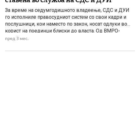
За време на седумгодишното владеење, СДС и ДУИ
го исполниле правосудниот систем со свои кадри и
послушници, кои наместо по закон, носат одлуки во
корист на поединци блиски до власта. Од ВМРО-
ДПМНЕ ја оценуваат како скандалозна одлуката на ЈО
пред 3 мес.
ГОКК, под раководство на Ислам Абази, да ја стопира
постапката за, како што велат, криминал тежок […]