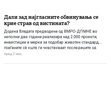
Дали зад најгласните обвинувања се
крие страв од вистината?
Додека Владата предводена од ВМРО-ДПМНЕ во
неполни две години реализира над 2.000 проекти,
инвестиции и мерки за подобар животен стандард,
граѓаните сѐ уште ги чувствуваат последиците од
седумгодишното владеење на СДС и ДУИ – период
пред 2 мес.
што наместо по реформи, многумина ќе го паметат по
скандали, афери, сомнителни тендери, злоупотреби и
разочарувања. Со доаѓањето на Владата […]