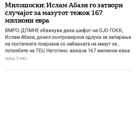
Милошоски: Ислам Абази го затвори
случајот за мазутот тежок 167
милиони евра
ВМРО-ДПМНЕ обвинува дека шефот на ОЈО ГОКК,
Ислам Абази, донел контроверзна одлука за запирање
на постапката поврзана со набавката на мазут за
потребите на ТЕЦ Неготино, вредна 167 милиони евра.
Според партијата, одлуката е донесена во корист на,
пред 3 мес.
како што велат, „структурите на СДС и ДУИ“, а
пратеникот Антонијо Милошоски посочи дека случајот
не смее […]