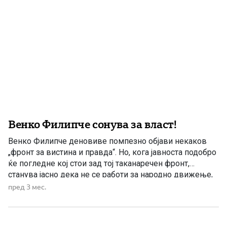
Венко Филипче сонува за власт!
Венко Филипче деновиве помпезно објави некаков
„фронт за вистина и правда“. Но, кога јавноста подобро
ќе погледне кој стои зад тој таканаречен фронт,
станува јасно дека не се работи за народно движење,
туку за тесен партиски круг составен од истите луѓе
пред 3 мес.
кои со години ја туркаа државата во понижување,
криминал, корупција и национално обезличување. Во
[…]