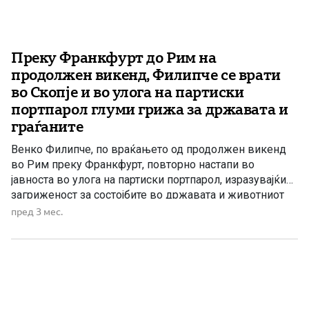
Преку Франкфурт до Рим на
продолжен викенд, Филипче се врати
во Скопје и во улога на партиски
портпарол глуми грижа за државата и
граѓаните
Венко Филипче, по враќањето од продолжен викенд
во Рим преку Франкфурт, повторно настапи во
јавноста во улога на партиски портпарол, изразувајќи
загриженост за состојбите во државата и животниот
стандард на граѓаните. Филипче беше дел од владата
пред 3 мес.
предводена од Зоран Заев, период кој опозицијата го
оценува како време на економски пад,
институционални слабости и влошен животен […]