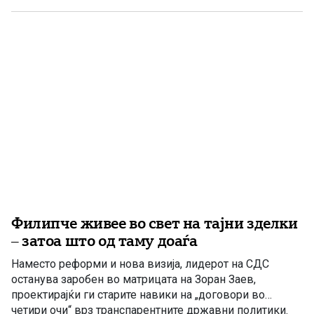
Филипче живее во свет на тајни зделки
– затоа што од таму доаѓа
Наместо реформи и нова визија, лидерот на СДС
останува заробен во матрицата на Зоран Заев,
проектирајќи ги старите навики на „договори во
четири очи“ врз транспарентните државни политики.