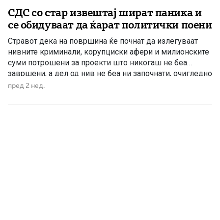
СДС со стар извештај шират паника и
се обидуваат да ќарат политички поени
Стравот дека на површина ќе почнат да излегуваат
нивните криминали, корупциски афери и милионските
суми потрошени за проекти што никогаш не беа
завршени, а дел од нив не беа ни започнати, очигледно
го доведе СДС до политичко очајание. Наместо да
пред 2 нед.
понудат одговори за сопственото владеење и за
парите на граѓаните што исчезнуваа во сомнителни
тендери, […]