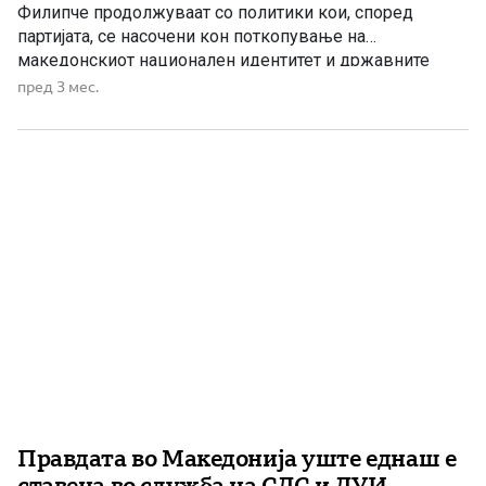
Филипче продолжуваат со политики кои, според
партијата, се насочени кон поткопување на
македонскиот национален идентитет и државните
интереси. Од партијата велат дека процесот започнал
пред 3 мес.
за време на владеењето на Зоран Заев, а сега, како
што наведуваат, Филипче е подготвен „да го доврши
бришењето на сè што е македонско“. […]
Правдата во Македонија уште еднаш е
ставена во служба на СДС и ДУИ