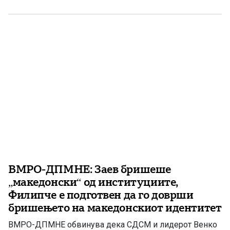
постапката за случајот „Мазут“, во кој постојат сериозни
сомнежи за криминал тежок 167 милиони евра,
претставува скандал […]
ВМРО-ДПМНЕ: Заев бришеше
„македонски“ од институциите,
Филипче е подготвен да го доврши
бришењето на македонскиот идентитет
ВМРО-ДПМНЕ обвинува дека СДСМ и лидерот Венко