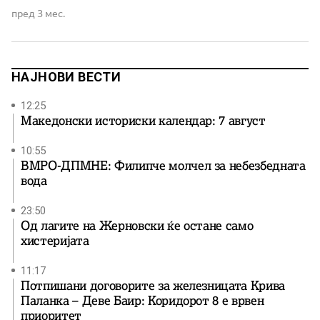
пред 3 мес.
НАЈНОВИ ВЕСТИ
12:25
Македонски историски календар: 7 август
10:55
ВМРО-ДПМНЕ: Филипче молчел за небезбедната
вода
23:50
Од лагите на Жерновски ќе остане само
хистеријата
11:17
Потпишани договорите за железницата Крива
Паланка – Деве Баир: Коридорот 8 е врвен
приоритет