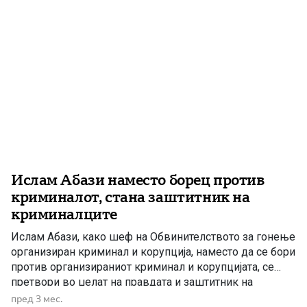
Ислам Абази наместо борец против
криминалот, стана заштитник на
криминалците
Ислам Абази, како шеф на Обвинителството за гонење
организиран криминал и корупција, наместо да се бори
против организираниот криминал и корупцијата, се
претвори во џелат на правдата и заштитник на
криминалците блиски до СДС и ДУИ. Затворањето на
пред 3 мес.