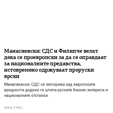
Манасиевски: СДС и Филипче велат
дека се проевропски за да се оправдаат
за националните предавства,
истовремено одржуваат проруски
врски
Манасиевски: СДС се затскрива зад европските
вредности додека ги штити руските бизнис интереси и
националните отстапки.
пред 3 мес.