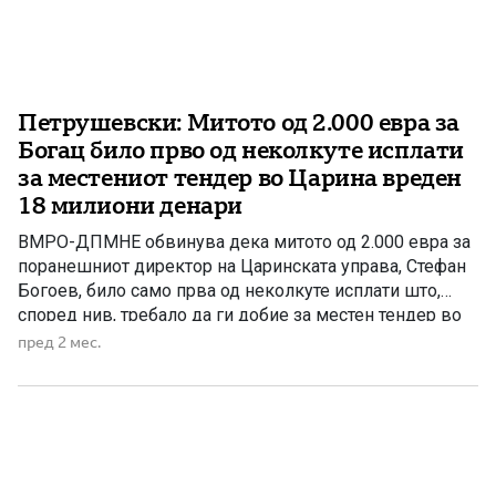
Петрушевски: Митото од 2.000 евра за
Богац било прво од неколкуте исплати
за местениот тендер во Царина вреден
18 милиони денари
ВМРО-ДПМНЕ обвинува дека митото од 2.000 евра за
поранешниот директор на Царинската управа, Стефан
Богоев, било само прва од неколкуте исплати што,
според нив, требало да ги добие за местен тендер во
Царина, вреден 18 милиони денари. Пратеникот Бране
пред 2 мес.
Петрушевски изјави дека, според информации
добиени од свиркачи, Богоев митото го договарал во
директна комуникација со […]