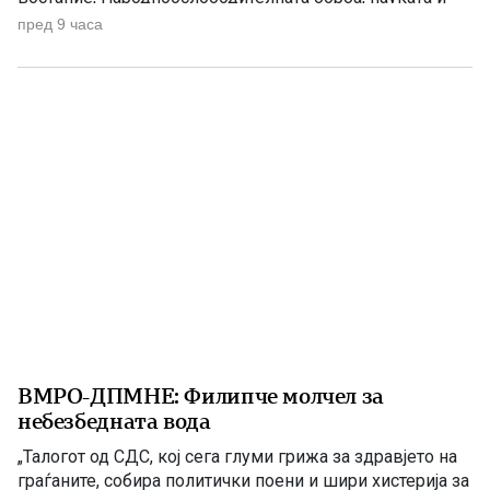
современата македонска уметност. 1903 – Европскиот
пред 9 часа
печат известува за Илинденското востание На 7 август
1903 година европската јавност ги добила првите
поопширни вести за востанието што неколку дена
претходно избувнало […]
ВМРО-ДПМНЕ: Филипче молчел за
небезбедната вода
„Талогот од СДС, кој сега глуми грижа за здравјето на
граѓаните, собира политички поени и шири хистерија за