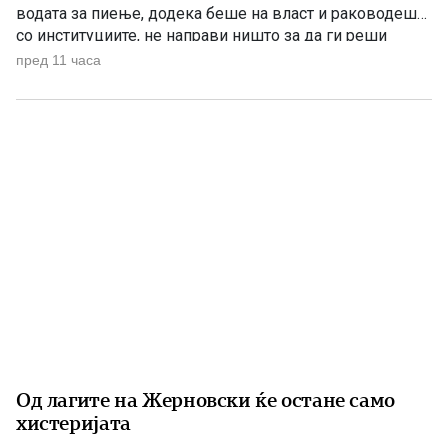
водата за пиење, додека беше на власт и раководеше
со институциите, не направи ништо за да ги реши
проблемите. Проблеми со квалитетот на водата за
пред 11 часа
пиење имаше и во времето кога Венко Филипче беше
министер за здравство, […]
Од лагите на Жерновски ќе остане само
хистеријата