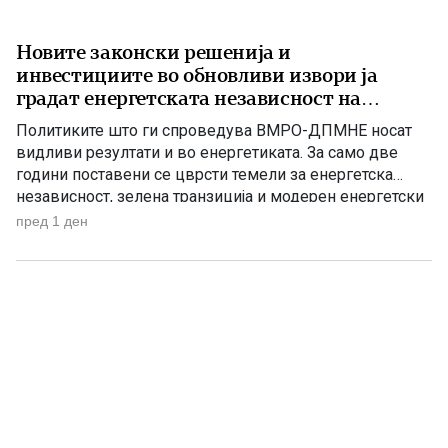
Новите законски решенија и
инвестициите во обновливи извори ја
градат енергетската независност на
Македонија
Политиките што ги спроведува ВМРО-ДПМНЕ носат
видливи резултати и во енергетиката. За само две
години поставени се цврсти темели за енергетска
независност, зелена транзиција и модерен енергетски
систем кој ќе обезбеди сигурност, нови инвестиции и
пред 1 ден
одржлив развој. По години на застој, денес Македонија
има нов Закон за енергетика, усогласен со европските
директиви, како и Интегриран […]