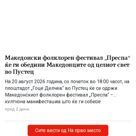
Македонски фолклорен фестивал „Преспа“
ќе ги обедини Македонците од целиот свет
во Пустец
На 20 август 2026 година, со почеток во 18:00 часот, на
плоштадот „Гоце Делчев“ во Пустец ќе се одржи
Македонскиот фолклорен фестивал „Преспа“ –
културна манифестација што ќе ги собере
Македонците од Македонија, Албанија и дијаспората во
пред 2 дена
чест на македонската традиција, песна и оро.
Фестивалот ќе биде можност за промоција на богатото
македонско културно наследство […]
Сите вести од На прво место