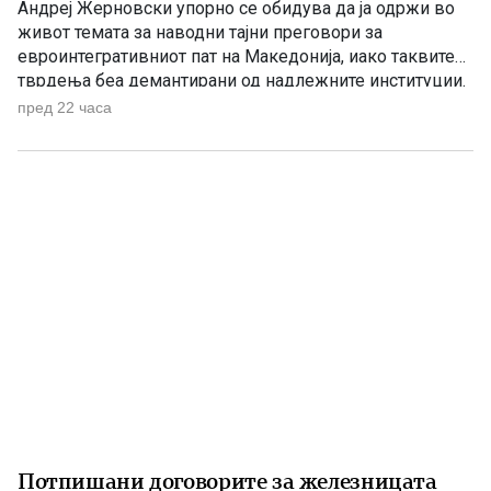
Андреј Жерновски упорно се обидува да ја одржи во
живот темата за наводни тајни преговори за
евроинтегративниот пат на Македонија, иако таквите
тврдења беа демантирани од надлежните институции.
Како што им пукна меурот од сапуница наречен
пред 22 часа
„мигранти за пари“, така на СДС му пука и најновата
конструкција – дека власта тајно се подготвува да го
[…]
Потпишани договорите за железницата