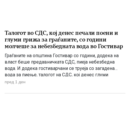
Талогот во СДС, кој денес печали поени и
глуми грижа за граѓаните, со години
молчеше за небезбедната вода во Гостивар
Граѓаните на општина Гостивар со години, додека на
власт беше предавничката СДС, пиеја небезбедна
вода. И додека гостиварчани се труеја со загадена
вода за пиење, талогот на СДС, кој денес глуми
загриженост, само за да ќари некој беден политички
пред 1 ден
поен, со години молчеа. Иако тогаш направените
анализи, во повеќе наврати во гостиварскиот
водовод, утврдија небезбедна […]