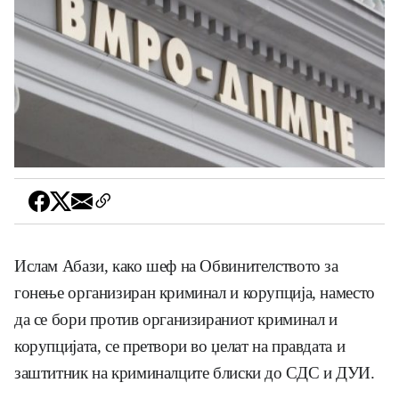
Ислам Абази, како шеф на Обвинителството за
гонење организиран криминал и корупција, наместо
да се бори против организираниот криминал и
корупцијата, се претвори во џелат на правдата и
заштитник на криминалците блиски до СДС и ДУИ.