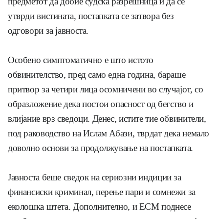
предметот да добие судска разрешница и да се
утврди вистината, постапката се затвора без
одговори за јавноста.
Особено симптоматично е што истото
обвинителство, пред само една година, бараше
притвор за четири лица осомничени во случајот, со
образложение дека постои опасност од бегство и
влијание врз сведоци. Денес, истите тие обвинители,
под раководство на Ислам Абази, тврдат дека немало
доволно основи за продолжување на постапката.
Јавноста беше сведок на сериозни индиции за
финансиски криминал, перење пари и сомнежи за
еколошка штета. Дополнително, и ЕСМ поднесе