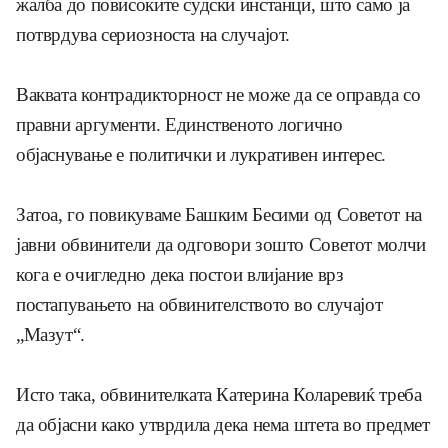
жалба до повисоките судски инстанци, што само ја
потврдува сериозноста на случајот.
Ваквата контрадикторност не може да се оправда со
правни аргументи. Единственото логично
објаснување е политички и лукративен интерес.
Затоа, го повикуваме Башким Бесими од Советот на
јавни обвинители да одговори зошто Советот молчи
кога е очигледно дека постои влијание врз
постапувањето на обвинителството во случајот
„Мазут“.
Исто така, обвинителката Катерина Коларевиќ треба
да објасни како утврдила дека нема штета во предмет