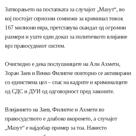
Затворањето на постапката за случајот „Мазут“, во
кој постојат сериозни сомнежи за криминал тежок
167 милиони евра, претставува скандал од огромни
размери и уште еден доказ за политичкото влијание
врз правосудниот систем.
Очигледно е дека послушниците на Али Ахмети,
Зоран Заев и Венко Филипче повторно се активирани
со единствена цел – спас на кадрите и криминалците
од СДС и ДУИ од одговорност пред законите.
Влијанието на Заев, Филипче и Ахмети во
правосудството е длабоко вкоренето, а случајот
„Мазут“ е најдобар пример за тоа. Наместо