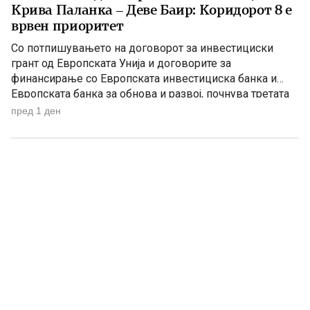
Крива Паланка – Деве Баир: Коридорот 8 е
врвен приоритет
Со потпишувањето на договорот за инвестициски
грант од Европската Унија и договорите за
финансирање со Европската инвестициска банка и
Европската банка за обнова и развој, почнува третата
фаза од финансирањето на железничката делница
пред 1 ден
Крива Паланка – Деве Баир, која е дел од Коридорот
8. На потпишувањето во Владата присуствуваа
премиерот Христијан Мицкоски, вицепремиерот и
министер […]