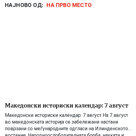
НАЈНОВО ОД:
НА ПРВО МЕСТО
Македонски историски календар: 7 август
Македонски историски календар: 7 август На 7 август
во македонската историја се забележани настани
поврзани со меѓународните одгласи на Илинденското
востание, Народноослободителната борба, науката и