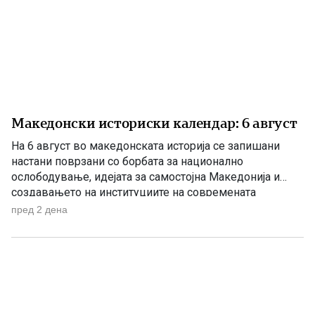
Македонски историски календар: 6 август
На 6 август во македонската историја се запишани
настани поврзани со борбата за национално
ослободување, идејата за самостојна Македонија и
создавањето на институциите на современата
македонска држава. 1875 – Роден е Григорие Хаџи
пред 2 дена
Ташковиќ На 6 август 1875 година во Воден е роден
Григорие Хаџи Ташковиќ – македонски револуционер,
публицист, книжевник и еден од предводниците […]