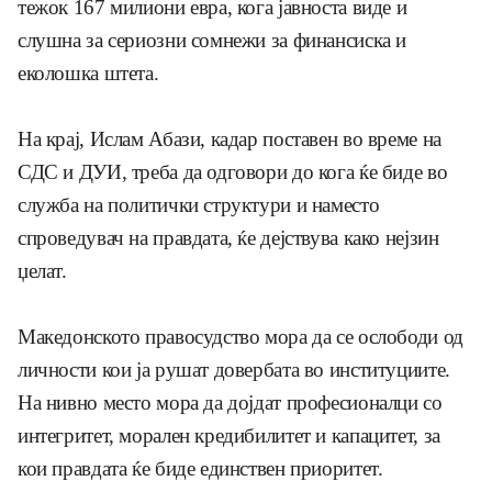
тежок 167 милиони евра, кога јавноста виде и
слушна за сериозни сомнежи за финансиска и
еколошка штета.
На крај, Ислам Абази, кадар поставен во време на
СДС и ДУИ, треба да одговори до кога ќе биде во
служба на политички структури и наместо
спроведувач на правдата, ќе дејствува како нејзин
џелат.
Македонското правосудство мора да се ослободи од
личности кои ја рушат довербата во институциите.
На нивно место мора да дојдат професионалци со
интегритет, морален кредибилитет и капацитет, за
кои правдата ќе биде единствен приоритет.