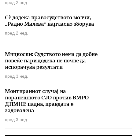
пред 2 нед.
Сè додека правосудството молчи,
„Радио Милева“ најгласно зборува
пред 2 нед.
Мицкоски: Судството нема да добие
повеќе пари додека не почне да
испорачува резултати
пред 3 нед.
Монтираниот случај на
поранешното СЈО против ВМРО-
ДПМНЕ падна, правдата е
задоволена
пред 3 нед.