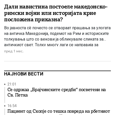
Дали навистина постоеле македонско-
римски војни или историјата крие
посложена приказна?
Во јавноста сè почесто се отвораат прашања за улогата
на античка Македонија, подемот на Рим и историските
толкувања што со векови ја обликувале сликата за
античкиот свет. Толку многу лаги се направија за
Македонија со цел омаловажување и крајна цел
пред 1 мес.
изчезнување на Македонија, така да се поставува
прашање има ли крај на овие лаги и […]
НАЈНОВИ ВЕСТИ
21:01
Се одржаа „Брајчинските средби“ посветени на
Св. Петка
16:54
Пациент од Скопје со тешка повреда на рбетниот