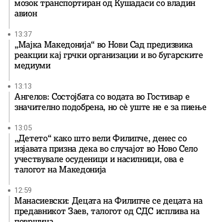
мозок транспортиран од Кушадаси со владин
авион
13:37
„Мајка Македонија“ во Нови Сад предизвика
реакции кај грчки организации и во бугарските
медиуми
13:13
Ангелов: Состојбата со водата во Гостивар е
значително подобрена, но сè уште не е за пиење
13:05
„Детето“ како што вели Филипче, денес со
изјавата призна дека во случајот во Ново Село
учествувале осуденици и насилници, ова е
талогот на Македонија
12:59
Манасиевски: Децата на Филипче се децата на
предавникот Заев, талогот од СДС исплива на
површина