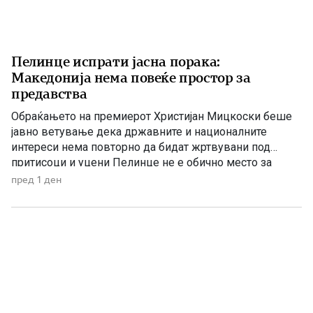
Пелинце испрати јасна порака:
Македонија нема повеќе простор за
предавства
Обраќањето на премиерот Христијан Мицкоски беше
јавно ветување дека државните и националните
интереси нема повторно да бидат жртвувани под
притисоци и уцени Пелинце не е обично место за
политички говори. Таму секој збор има поголема
пред 1 ден
тежина, затоа што сè потсетува на борбата и
државотворната мисла на македонскиот народ. Затоа
изјавата на премиерот Христијан Мицкоски дека […]