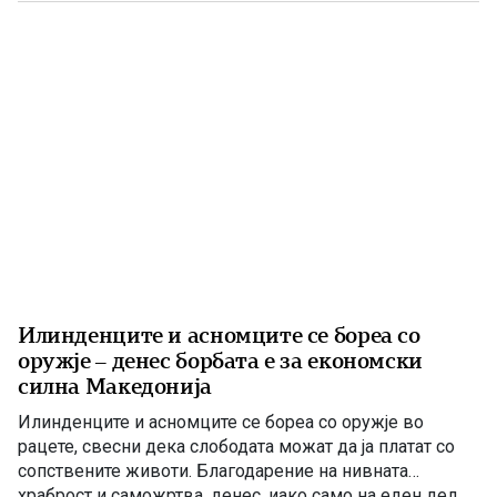
расчисти дилемите околу мојата конечна […]
Илинденците и асномците се бореа со
оружје – денес борбата е за економски
силна Македонија
Илинденците и асномците се бореа со оружје во
рацете, свесни дека слободата можат да ја платат со
сопствените животи. Благодарение на нивната
храброст и саможртва, денес, иако само на еден дел