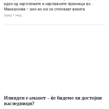
еден од најголемите и најславните празници во
Македонија – ден во кој се спојуваат верата,
историјата, борбата за слобода и љубовта кон
пред 1 нед.
татковината. Македонците од памтивек го почитуваат
Свети Илија како силен заштитник и небесен чувар. Во
народното верување тој господари […]
Илинден е аманет – ќе бидеме ли достојни
наследници?