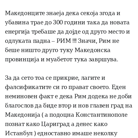
Македонците знаеја дека секоја згода и
убавина трае до 300 години така да новата
енергија требаше да дојде од друго место и
одлуката падна – РИМ !!! Значи, Рим не
беше ништо друго туку Македонска
провинција и муабетот тука завршува.
За да сето тоа се прикрие, лагите и
фалсификатите си го прават своето. Еден
неминовен факт е дека Рим додека не доби
благослов да биде втор и нов главен град на
Македонија ( а подоцна Константинополе
познат како Цариград а денес како
Истанбул ) едноставно имаше неколку