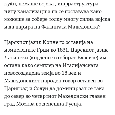
куќи, немаше војска , инфраструктура
ниту канализација па се поставува како
можеше за собере толку многу силна војска
и да парира на Фалангата Македонска?
Царскиот јазик Коине го оставија на
измислените Грци во 1831, Царскиот јазик
Латински (кој денес го зборат Власите) им
остана како семплер на Италијанската
новосоздадена земја во 18 век и
Македонскиот народен говор оставен во
Цариград и Солун да доминираат се така
до север во четвртиот Македонски главен
град Москва во денешна Русија.