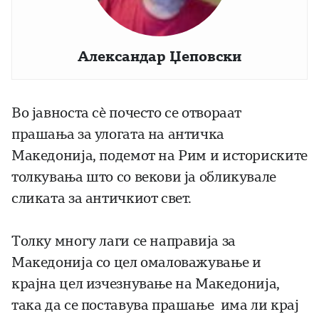
Александар Џеповски
Во јавноста сè почесто се отвораат
прашања за улогата на античка
Македонија, подемот на Рим и историските
толкувања што со векови ја обликувале
сликата за античкиот свет.
Толку многу лаги се направија за
Македонија со цел омаловажување и
крајна цел изчезнување на Македонија,
така да се поставува прашање има ли крај