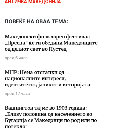
АНТИЧКА МАКЕДОНИЈА
ПОВЕЌЕ НА ОВАА ТЕМА:
Македонски фолклорен фестивал
„Преспа“ ќе ги обедини Македонците
од целиот свет во Пустец
пред 6 часа
МНР: Нема отстапки од
националните интереси,
идентитетот, јазикот и историјата
пред 17 часа
Вашингтон тајмс во 1903 година:
„Близу половина од населението во
Бугарија се Македонци по род или по
потекло“