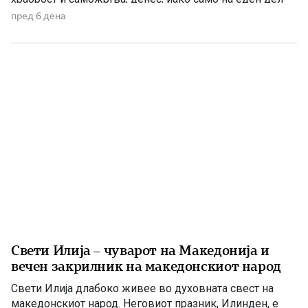
од Македонија, имаме сопствена држава, свој
пред 6 дена
македонски јазик и можност слободно да го славиме
македонското име. Нивниот аманет не е само да се
поклонуваме […]
Свети Илија – чуварот на Македонија и
вечен закрилник на македонскиот народ
Свети Илија длабоко живее во духовната свест на
македонскиот народ. Неговиот празник, Илинден, е