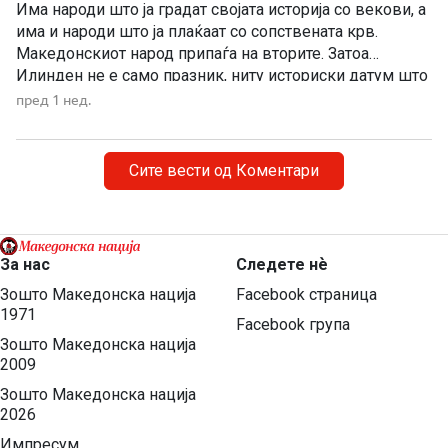
Има народи што ја градат својата историја со векови, а
има и народи што ја плаќаат со сопствената крв.
Македонскиот народ припаѓа на вторите. Затоа
Илинден не е само празник, ниту историски датум што
еднаш годишно го одбележуваме со говори, венци и
пред 1 нед.
свечености. Илинден е совеста на Македонија. Ден
кога мора да си го поставиме […]
Сите вести од Коментари
За нас
Следете нѐ
Зошто Македонска нација
Facebook страница
1971
Facebook група
Зошто Македонска нација
2009
Зошто Македонска нација
2026
Импресум