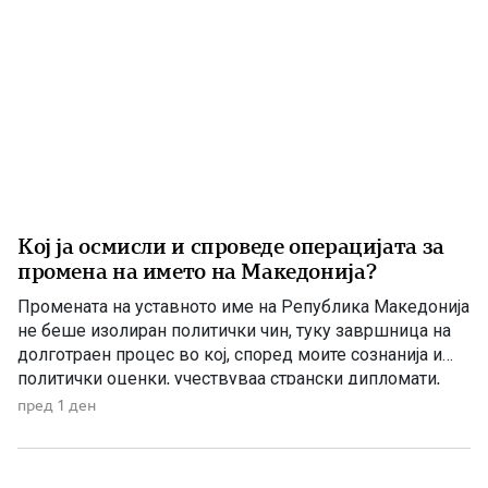
Кој ја осмисли и спроведе операцијата за
промена на името на Македонија?
Промената на уставното име на Република Македонија
не беше изолиран политички чин, туку завршница на
долготраен процес во кој, според моите сознанија и
политички оценки, учествуваа странски дипломати,
домашни политичари и регионални центри на влијание.
пред 1 ден
Сметам дека значајна улога во тој процес имаше
американскиот дипломат Филип Рикер, кој долги
години беше непосредно вклучен во американската