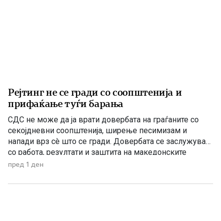
Рејтинг не се гради со соопштенија и
прифаќање туѓи барања
СДС не може да ја врати довербата на граѓаните со
секојдневни соопштенија, ширење песимизам и
напади врз сè што се гради. Довербата се заслужува
со работа, резултати и заштита на македонските
национални и државни интереси. По седумгодишното
пред 1 ден
владеење со ДУИ, СДС денес се обидува да создаде
впечаток дека е сериозна опозиција. Но, граѓаните
добро паметат […]