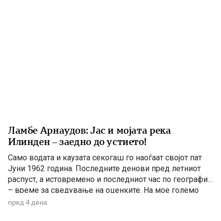
[…]
Ламбе Арнаудов: Јас и мојата река
Илинден – заедно до устието!
Само водата и каузата секогаш го наоѓаат својот пат
Јуни 1962 година. Последните денови пред летниот
распуст, а истовремено и последниот час по географија
– време за сведување на оценките. На мое големо
изненадување, учителката ме крена мене и ми
пред 4 дена
постави прашање со кое, како што рече, требаше да ги