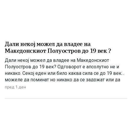
Дали некој можел да владее на
Македонскиот Полуостров до 19 век ?
Дали некој можел да владее на Македонскиот
Полуостров до 19 век? Одговорот е апсолутно не и
никако. Секој еден или било каква сила се до 19 век
можеле да поминат но никако да се задржат или да
управуваат поради неколку причини – планинската
пред 1 ден
конфигурација, предолги и изморувачки патувања,
климата и непознавање на населени места се […]