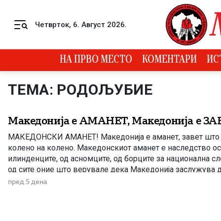
Skip to content
Четврток, 6. Август 2026.
Menu
НА ПРВО МЕСТО
КОМЕНТАРИ
ИС
ТЕМА: РОДОЉУБИЕ
Македонија е АМАНЕТ, Македонија е ЗА
МАКЕДОНСКИ АМАНЕТ! Македонија е аманет, завет што 
колено на колено. Македонскиот аманет е наследство о
илинденците, од асномците, од борците за национална с
од сите оние што верувале дека Македонија заслужува д
достоинствена и своја. Да се биде чувар на Македонскио
пред 5 дена
носи одговорност […]