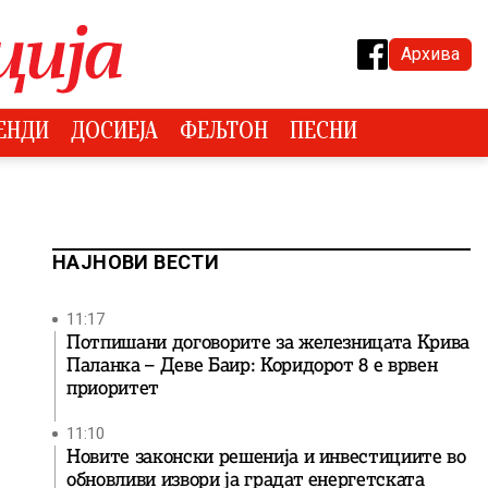
Архива
ЕНДИ
ДОСИЕЈА
ФЕЉТОН
ПЕСНИ
НАЈНОВИ ВЕСТИ
11:17
Потпишани договорите за железницата Крива
Паланка – Деве Баир: Коридорот 8 е врвен
приоритет
11:10
Новите законски решенија и инвестициите во
обновливи извори ја градат енергетската