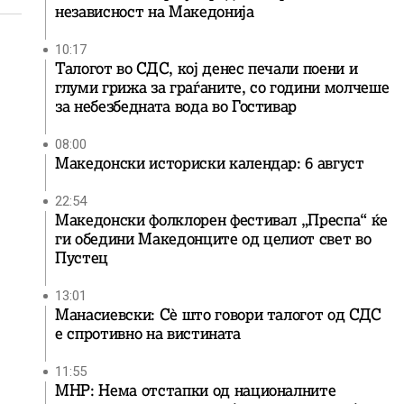
независност на Македонија
10:17
Талогот во СДС, кој денес печали поени и
глуми грижа за граѓаните, со години молчеше
за небезбедната вода во Гостивар
08:00
Македонски историски календар: 6 август
22:54
Македонски фолклорен фестивал „Преспа“ ќе
ги обедини Македонците од целиот свет во
Пустец
13:01
Манасиевски: Сè што говори талогот од СДС
е спротивно на вистината
11:55
МНР: Нема отстапки од националните