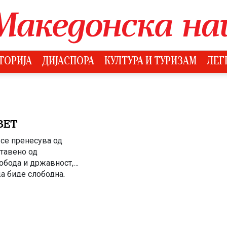
ТОРИЈА
ДИЈАСПОРА
КУЛТУРА И ТУРИЗАМ
ЛЕГ
ВЕТ
се пренесува од
ставено од
лобода и државност,
а биде слободна,
т аманет значи да се