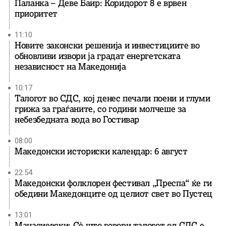
Паланка – Деве Баир: Коридорот 8 е врвен
приоритет
11:10
Новите законски решенија и инвестициите во
обновливи извори ја градат енергетската
независност на Македонија
10:17
Талогот во СДС, кој денес печали поени и глуми
грижа за граѓаните, со години молчеше за
небезбедната вода во Гостивар
08:00
Македонски историски календар: 6 август
22:54
Македонски фолклорен фестивал „Преспа“ ќе ги
обедини Македонците од целиот свет во Пустец
13:01
Манасиевски: Сè што говори талогот од СДС е