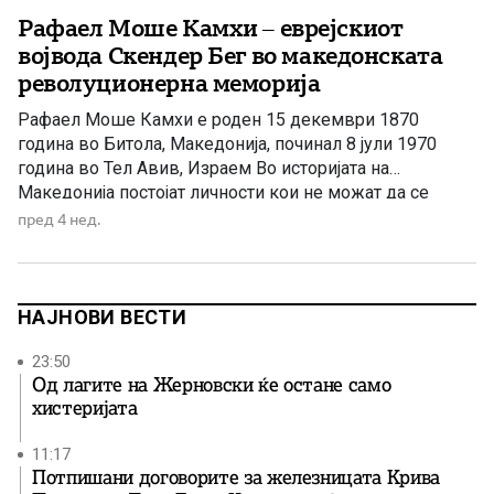
Рафаел Моше Камхи – еврејскиот
војвода Скендер Бег во македонската
револуционерна меморија
Рафаел Моше Камхи е роден 15 декември 1870
година во Битола, Македонија, починал 8 јули 1970
година во Тел Авив, Израем Во историјата на
Македонија постојат личности кои не можат да се
сместат само во една биографска рамка. Тие не се
пред 4 нед.
важни само поради датумите, функциите или
настаните во кои учествувале, туку поради
симболиката што […]
НАЈНОВИ ВЕСТИ
23:50
Од лагите на Жерновски ќе остане само
хистеријата
11:17
Потпишани договорите за железницата Крива