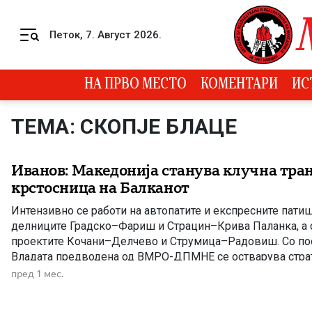
Skip to content
Петок, 7. Август 2026.
Menu
НА ПРВО МЕСТО
КОМЕНТАРИ
ИС
ТЕМА: СКОПЈЕ БЛАЦЕ
Иванов: Македонија станува клучна тра
крстосница на Балканот
Интензивно се работи на автопатите и експресните пати
делниците Градско–Фариш и Страцин–Крива Паланка, а с
проектите Кочани–Делчево и Струмица–Радовиш. Со пос
Владата предводена од ВМРО-ДПМНЕ се остварува страт
Македонија да стане клучна транспортна крстосница на Б
пред 1 мес.
пратеникот на ВМРО-ДПМНЕ, Душко Иванов. Според него
историја на […]