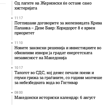
Од лагите на Жерновски ќе остане само
хистеријата
11:17
Потпишани договорите за железницата Крива
Паланка – Деве Баир: Коридорот 8 е врвен
приоритет
11:10
Новите законски решенија и инвестициите во
обновливи извори ја градат енергетската
независност на Македонија
10:17
Талогот во СДС, кој денес печали поени и
глуми грижа за граѓаните, со години молчеше
за небезбедната вода во Гостивар
08:00
Македонски историски календар: 6 август