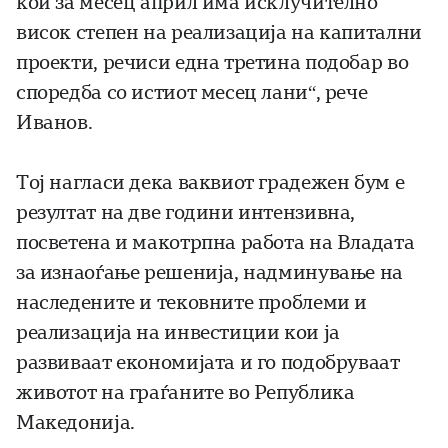
кои за месец април има исклучително
висок степен на реализација на капитални
проекти, речиси една третина подобар во
споредба со истиот месец лани“, рече
Иванов.
Тој нагласи дека ваквиот градежен бум е
резултат на две години интензивна,
посветена и макотрпна работа на Владата
за изнаоѓање решенија, надминување на
наследените и тековните проблеми и
реализација на инвестиции кои ја
развиваат економијата и го подобруваат
животот на граѓаните во Република
Македонија.