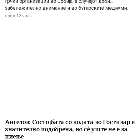
грчки организации во Србија, а случајот доби
забележително внимание и во бугарските медиуми.
Македонскиот национален совет нагласува дека
пред 12 часа
споменикот нема политичка или територијална порака,
туку треба да биде траен симбол на македонскиот
народ, неговото историско паметење и културен
идентитет. Националниот совет на македонското […]
Ангелов: Состојбата со водата во Гостивар е
значително подобрена, но сè уште не е за
пиење