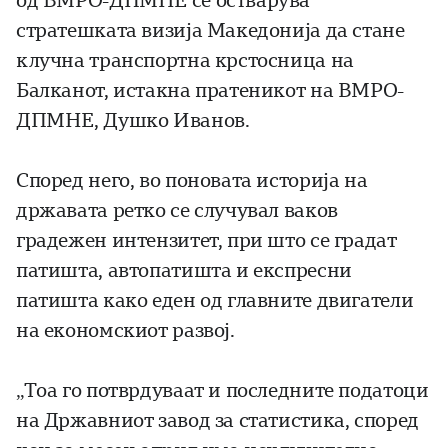
од ВМРО-ДПМНЕ се остварува
стратешката визија Македонија да стане
клучна транспортна крстосница на
Балканот, истакна пратеникот на ВМРО-
ДПМНЕ, Душко Иванов.
Според него, во поновата историја на
државата ретко се случувал ваков
градежен интензитет, при што се градат
патишта, автопатишта и експресни
патишта како еден од главните двигатели
на економскиот развој.
„Тоа го потврдуваат и последните податоци
на Државниот завод за статистика, според