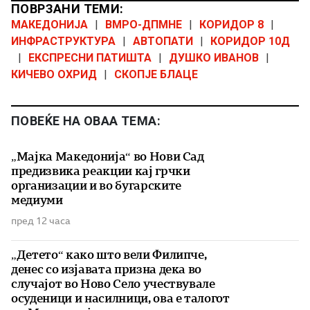
ПОВРЗАНИ ТЕМИ:
МАКЕДОНИЈА
|
ВМРО-ДПМНЕ
|
КОРИДОР 8
|
ИНФРАСТРУКТУРА
|
АВТОПАТИ
|
КОРИДОР 10Д
|
ЕКСПРЕСНИ ПАТИШТА
|
ДУШКО ИВАНОВ
|
КИЧЕВО ОХРИД
|
СКОПЈЕ БЛАЦЕ
ПОВЕЌЕ НА ОВАА ТЕМА:
„Мајка Македонија“ во Нови Сад
предизвика реакции кај грчки
организации и во бугарските
медиуми
пред 12 часа
„Детето“ како што вели Филипче,
денес со изјавата призна дека во
случајот во Ново Село учествувале
осуденици и насилници, ова е талогот