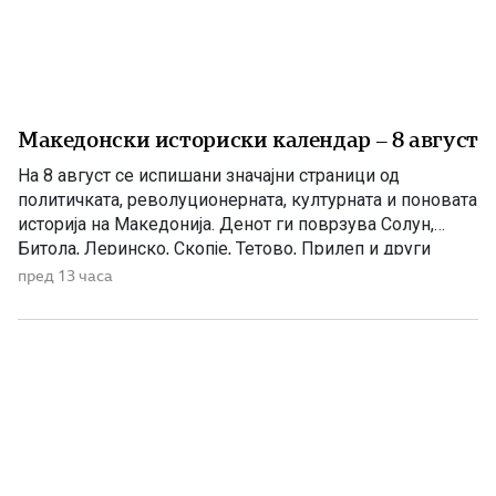
Македонски историски календар – 8 август
На 8 август се испишани значајни страници од
политичката, револуционерната, културната и поновата
историја на Македонија. Денот ги поврзува Солун,
Битола, Леринско, Скопје, Тетово, Прилеп и други
македонски краишта. 1903 – Убиен рускиот конзул
пред 13 часа
Александар Ростковски во Битола На 8 август 1903
година, во екот на Илинденското востание, во Битола
бил убиен рускиот императорски конзул […]