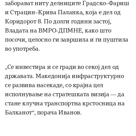
заборават ниту делниците Градско–Фариш
и Страцин–Крива Паланка, која е дел од
Коридорот 8. По долги години застој,
Владата на ВМРО-ДПМНЕ, како што
посочи, целосно ги завршила и ги пуштила
во употреба.
„Се инвестира и се гради во секој дел од
државата. Македонија инфраструктурно
се развива насекаде, со крајна цел
исполнување на стратешката визија — да
стане клучна транспортна крстосница на
Балканот“, порача Иванов.