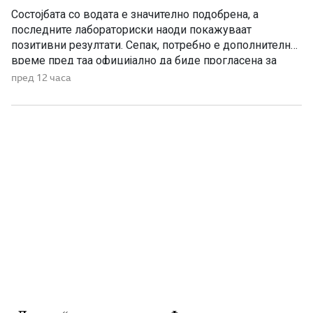
Состојбата со водата е значително подобрена, а
последните лабораториски наоди покажуваат
позитивни резултати. Сепак, потребно е дополнително
време пред таа официјално да биде прогласена за
исправна за пиење, изјави директорот на Дирекцијата
пред 12 часа
за заштита и спасување, Стојанче Ангелов. Тој посочи
дека конечната одлука ќе ја донесе Агенцијата за
храна и ветеринарство, откако надлежните
испитувања ќе […]