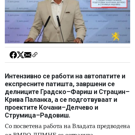
Интензивно се работи на автопатите и
експресните патишта, завршени се
делниците Градско–Фариш и Страцин–
Крива Паланка, а се подготвуваат и
проектите Кочани–Делчево и
Струмица–Радовиш.
Со посветена работа на Владата предводена