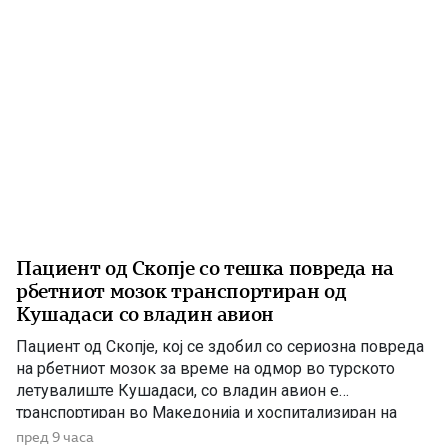
Пациент од Скопје со тешка повреда на
рбетниот мозок транспортиран од
Кушадаси со владин авион
Пациент од Скопје, кој се здобил со сериозна повреда
на рбетниот мозок за време на одмор во турското
летувалиште Кушадаси, со владин авион е
транспортиран во Македонија и хоспитализиран на
Универзитетската клиника за трауматологија,
пред 9 часа