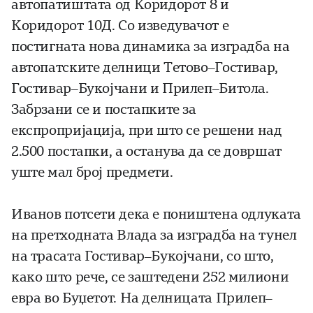
автопатиштата од Коридорот 8 и
Коридорот 10Д. Со изведувачот е
постигната нова динамика за изградба на
автопатските делници Тетово–Гостивар,
Гостивар–Букојчани и Прилеп–Битола.
Забрзани се и постапките за
експропријација, при што се решени над
2.500 постапки, а останува да се довршат
уште мал број предмети.
Иванов потсети дека е поништена одлуката
на претходната Влада за изградба на тунел
на трасата Гостивар–Букојчани, со што,
како што рече, се заштедени 252 милиони
евра во Буџетот. На делницата Прилеп–