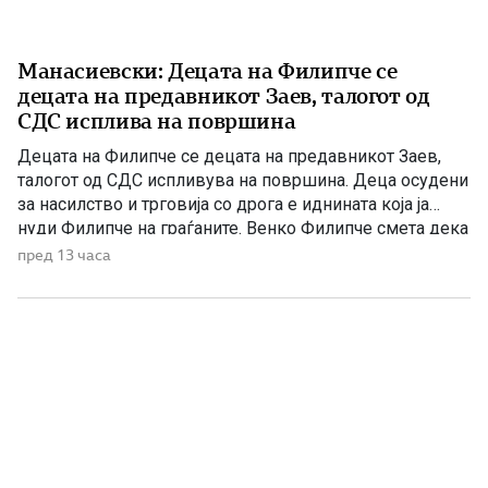
Манасиевски: Децата на Филипче се
децата на предавникот Заев, талогот од
СДС исплива на површина
Децата на Филипче се децата на предавникот Заев,
талогот од СДС испливува на површина. Деца осудени
за насилство и трговија со дрога е иднината која ја
нуди Филипче на граѓаните. Венко Филипче смета дека
со насилници и лица корисници на наркотични
пред 13 часа
средства и опојни дроги треба да се гради иднина.
Христијан Ефтимов внук на Заеви, […]