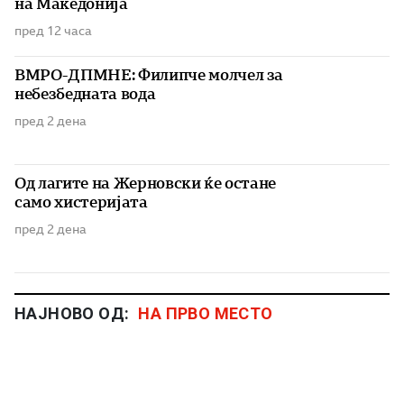
на Македонија
пред 12 часа
ВМРО-ДПМНЕ: Филипче молчел за
небезбедната вода
пред 2 дена
Од лагите на Жерновски ќе остане
само хистеријата
пред 2 дена
НАЈНОВО ОД:
НА ПРВО МЕСТО