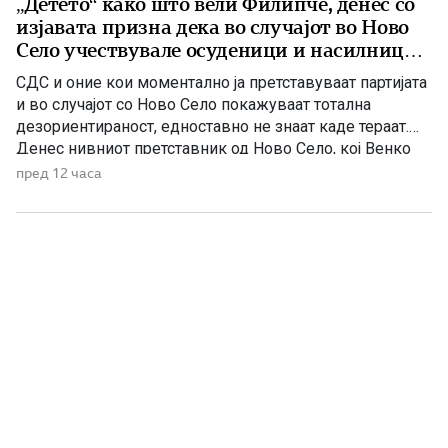
„Детето“ како што вели Филипче, денес со
изјавата призна дека во случајот во Ново
Село учествувале осуденици и насилници,
ова е талогот на Македонија
СДС и оние кои моментално ја претставуваат партијата
и во случајот со Ново Село покажуваат тотална
дезориентираност, едноставно не знаат каде тераат.
Денес нивниот претставник од Ново Село, кој Венко
Филипче го нарекува дете или воопшто учесниците во
пред 12 часа
случајот во Ново Село во панична прес-конференција
ги нарече деца, јавно призна дека е насилник и
осуденик. […]