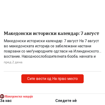
Македонски историски календар: 7 август
Македонски историски календар: 7 август На 7 август
во македонската историја се забележани настани
поврзани со меѓународните одгласи на Илинденското
востание, Народноослободителната борба, науката и
современата македонска уметност. 1903 – Европскиот
пред 2 дена
печат известува за Илинденското востание На 7 август
1903 година европската јавност ги добила првите
поопширни вести за востанието што неколку дена
Сите вести од На прво место
претходно избувнало […]
За нас
Следете нѐ