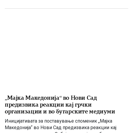
ортопедски болести, анестезија, реанимација и
интензивно лекување (ТОАРИЛУЦ). Информацијата ја
соопшти директорот на Клиниката, д-р Игор
Мерџановски, кој наведе дека пациентот […]
„Мајка Македонија“ во Нови Сад
предизвика реакции кај грчки
организации и во бугарските медиуми
Иницијативата за поставување споменик „Мајка
Македонија“ во Нови Сад предизвика реакции кај