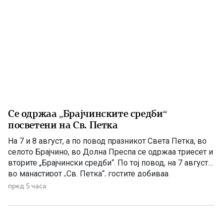
Се одржаа „Брајчинските средби“
посветени на Св. Петка
На 7 и 8 август, а по повод празникот Света Петка, во
селото Брајчино, во Долна Преспа се одржаа триесет и
вторите „Брајчински средби“. По тој повод, на 7 август,
во манастирот „Св. Петка“, гостите добиваа
манастирско гравче, а на 08 август ја прославија
пред 5 часа
селската слава Св Петка, на која гостите ги
забавуваше групата „Фонтара“ […]