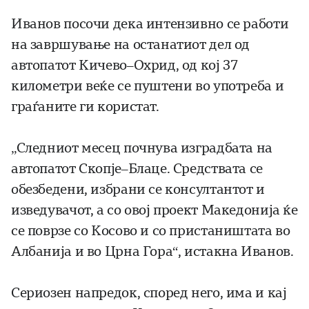
Иванов посочи дека интензивно се работи
на завршување на останатиот дел од
автопатот Кичево–Охрид, од кој 37
километри веќе се пуштени во употреба и
граѓаните ги користат.
„Следниот месец почнува изградбата на
автопатот Скопје–Блаце. Средствата се
обезбедени, избрани се консултантот и
изведувачот, а со овој проект Македонија ќе
се поврзе со Косово и со пристаништата во
Албанија и во Црна Гора“, истакна Иванов.
Сериозен напредок, според него, има и кај