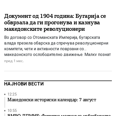
Документ од 1904 година: Бугарија се
обврзала да ги прогонува и казнува
македонските револуционери
Во договор со Отоманската Империја, бугарската
влада презела обврска да спречува револуционерни
комитети, чети и активности поврзани со
македонското ослободително движење. Малку познат
документ од февруари 1904 година сведочи дека
пред 1 мес.
Кнежеството Бугарија презело конкретна обврска
пред Отоманската Империја да го забрани
организирањето и функционирањето на
револуционерни комитети на својата територија, да го
НАЈНОВИ ВЕСТИ
спречува создавањето чети, […]
12:25
Македонски историски календар: 7 август
10:55