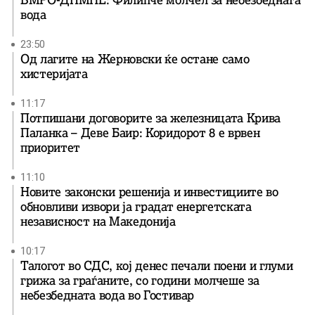
ВМРО-ДПМНЕ: Филипче молчел за небезбедната
вода
23:50
Од лагите на Жерновски ќе остане само
хистеријата
11:17
Потпишани договорите за железницата Крива
Паланка – Деве Баир: Коридорот 8 е врвен
приоритет
11:10
Новите законски решенија и инвестициите во
обновливи извори ја градат енергетската
независност на Македонија
10:17
Талогот во СДС, кој денес печали поени и глуми
грижа за граѓаните, со години молчеше за
небезбедната вода во Гостивар