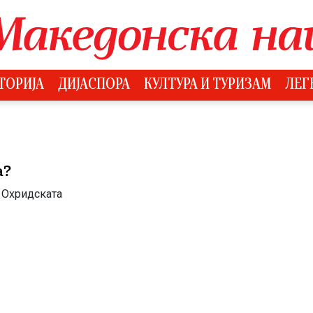
ТОРИЈА
ДИЈАСПОРА
КУЛТУРА И ТУРИЗАМ
ЛЕГ
а?
а Охридската