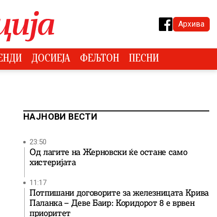
Архива
ЕНДИ
ДОСИЕЈА
ФЕЉТОН
ПЕСНИ
НАЈНОВИ ВЕСТИ
23:50
Од лагите на Жерновски ќе остане само
хистеријата
11:17
Потпишани договорите за железницата Крива
Паланка – Деве Баир: Коридорот 8 е врвен
приоритет