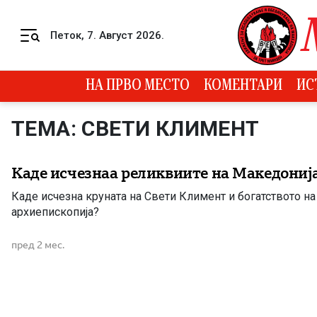
Skip to content
Петок, 7. Август 2026.
Menu
НА ПРВО МЕСТО
КОМЕНТАРИ
ИС
ТЕМА: СВЕТИ КЛИМЕНТ
Каде исчезнаа реликвиите на Македониј
Каде исчезна круната на Свети Климент и богатството н
архиепископија?
пред 2 мес.