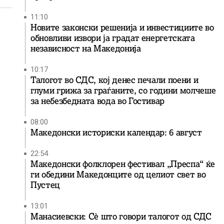
11:10
Новите законски решенија и инвестициите во
обновливи извори ја градат енергетската
независност на Македонија
10:17
Талогот во СДС, кој денес печали поени и
глуми грижа за граѓаните, со години молчеше
за небезбедната вода во Гостивар
08:00
Македонски историски календар: 6 август
22:54
Македонски фолклорен фестивал „Преспа“ ќе
ги обедини Македонците од целиот свет во
Пустец
13:01
Манасиевски: Сè што говори талогот од СДС