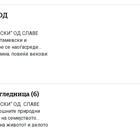
ОД
СКИ“ ОД СЛАВЕ
Стамевски и
ое се наоѓасреде
ина, повеќе векови:
население и тагува
гледница (6)
ВСКИ“ ОД СЛАВЕ
кошните природни
 на семејството
на животот и делото
ќ – Тетоец Освен