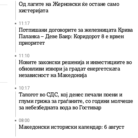
Од лагите на Жерновски ќе остане само
хистеријата
11:17
Потпишани договорите за железницата Крива
Паланка – Деве Баир: Коридорот 8 е врвен
приоритет
11:10
Новите законски решенија и инвестициите во
обновливи извори ја градат енергетската
независност на Македонија
10:17
Талогот во СДС, кој денес печали поени и
глуми грижа за граѓаните, со години молчеше
за небезбедната вода во Гостивар
08:00
Македонски историски календар: 6 август