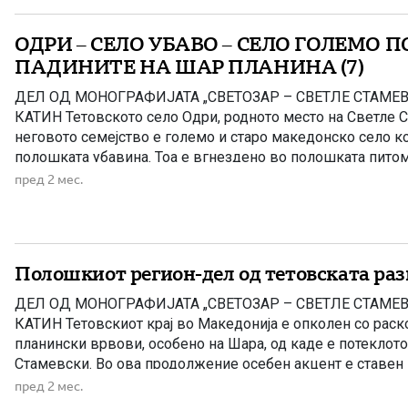
ОДРИ – СЕЛО УБАВО – СЕЛО ГОЛЕМО П
ПАДИНИТЕ НА ШАР ПЛАНИНА (7)
ДЕЛ ОД МОНОГРАФИЈАТА „СВЕТОЗАР – СВЕТЛЕ СТАМЕВ
КАТИН Тетовското село Одри, родното место на Светле 
неговото семејство е големо и старо македонско село к
полошката убавина. Тоа е вгнездено во полошката питом
каде живее, се гради, се развива, се шири со албанско 
пред 2 мес.
што Македонците се иселуваат […]
Полошкиот регион-дел од тетовската раз
ДЕЛ ОД МОНОГРАФИЈАТА „СВЕТОЗАР – СВЕТЛЕ СТАМЕ
КАТИН Тетовскиот крај во Македонија е опколен со рас
планински врвови, особено на Шара, од каде е потеклото
Стамевски. Во ова продолжение осебен акцент е ставен 
на познатиот македонски преродбеник Кирил Пејчинови
пред 2 мес.
зимско рекреативен спортски центар, […]