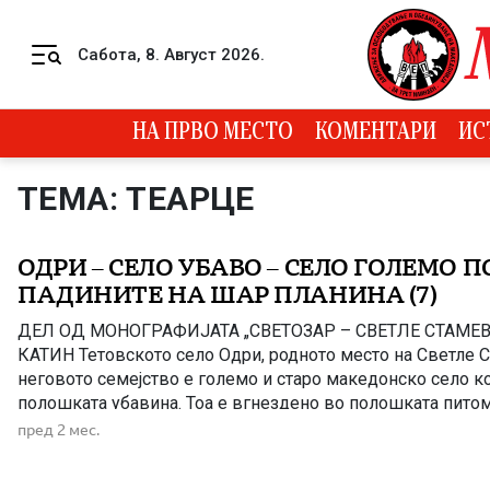
Skip to content
Сабота, 8. Август 2026.
Menu
НА ПРВО МЕСТО
КОМЕНТАРИ
ИС
ТЕМА: ТЕАРЦЕ
ОДРИ – СЕЛО УБАВО – СЕЛО ГОЛЕМО П
ПАДИНИТЕ НА ШАР ПЛАНИНА (7)
ДЕЛ ОД МОНОГРАФИЈАТА „СВЕТОЗАР – СВЕТЛЕ СТАМЕВ
КАТИН Тетовското село Одри, родното место на Светле 
неговото семејство е големо и старо македонско село к
полошката убавина. Тоа е вгнездено во полошката питом
каде живее, се гради, се развива, се шири со албанско 
пред 2 мес.
што Македонците се иселуваат […]