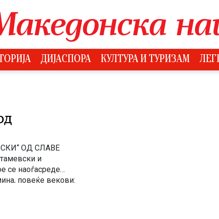
ТОРИЈА
ДИЈАСПОРА
КУЛТУРА И ТУРИЗАМ
ЛЕГ
ОД
СКИ“ ОД СЛАВЕ
Стамевски и
ое се наоѓасреде
ина, повеќе векови:
население и тагува