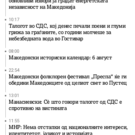
обновливи извори ја градат енергетската
независност на Македонија
10:17
Талогот во СДС, кој денес печали поени и глуми
грижа за граѓаните, со години молчеше за
небезбедната вода во Гостивар
08:00
Македонски историски календар: 6 август
22:54
Македонски фолклорен фестивал „Преспа“ ќе ги
обедини Македонците од целиот свет во Пустец
13:01
Манасиевски: Сè што говори талогот од СДС е
спротивно на вистината
11:55
МНР: Нема отстапки од националните интереси,
идентитетот, јазикот и историјата