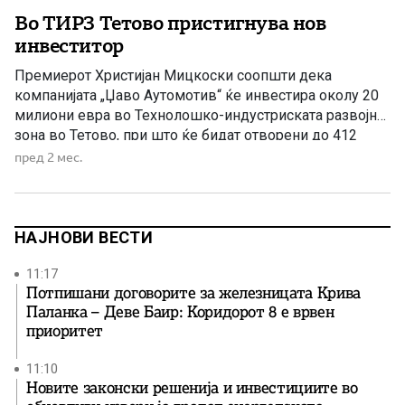
Во ТИРЗ Тетово пристигнува нов
инвеститор
Премиерот Христијан Мицкоски соопшти дека
компанијата „Џаво Аутомотив“ ќе инвестира околу 20
милиони евра во Технолошко-индустриската развојна
зона во Тетово, при што ќе бидат отворени до 412
нови работни места. Технолошко-индустриската
пред 2 мес.
развојна зона во Тетово добива нов инвеститор,
откако претходно пропадна еден од најавуваните
проекти на тогашната власт предводена од СДС и
ДУИ. Премиерот Христијан […]
НАЈНОВИ ВЕСТИ
11:17
Потпишани договорите за железницата Крива
Паланка – Деве Баир: Коридорот 8 е врвен
приоритет
11:10
Новите законски решенија и инвестициите во