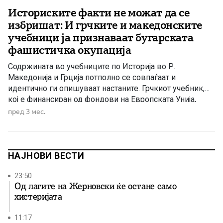
Историските факти не можат да се
избришат: И грчките и македонските
учебници ја признаваат бугарската
фашистичка окупација
Содржината во учебниците по Историја во Р.
Македонија и Грција потполно се совпаѓаат и
идентично ги опишуваат настаните. Грчкиот учебник,
кој е финансиран од фондови на Европската Унија,
кажува дека за време на втората светска војна: —
пред 3 мес.
Бугарија била окупатор — Бугарија била фашистичка —
Бугарите извршиле злосторства, кражби, егзекуции, —
Бугарите вршеле присилна бугаризација […]
НАЈНОВИ ВЕСТИ
23:50
Од лагите на Жерновски ќе остане само
хистеријата
11:17