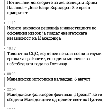
Потпишани договорите за железницата Крива
Паланка – Деве Баир: Коридорот 8 е врвен
приоритет
11:10
Новите законски решенија и инвестициите во
обновливи извори ја градат енергетската
независност на Македонија
10:17
Талогот во СДС, кој денес печали поени и глуми
грижа за граѓаните, со години молчеше за
небезбедната вода во Гостивар
08:00
Македонски историски календар: 6 август
22:54
Македонски фолклорен фестивал „Преспа“ ќе ги
обедини Македонците од целиот свет во Пустец