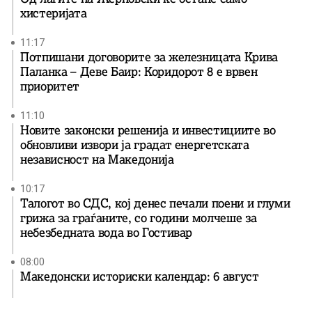
хистеријата
11:17
Потпишани договорите за железницата Крива
Паланка – Деве Баир: Коридорот 8 е врвен
приоритет
11:10
Новите законски решенија и инвестициите во
обновливи извори ја градат енергетската
независност на Македонија
10:17
Талогот во СДС, кој денес печали поени и глуми
грижа за граѓаните, со години молчеше за
небезбедната вода во Гостивар
08:00
Македонски историски календар: 6 август