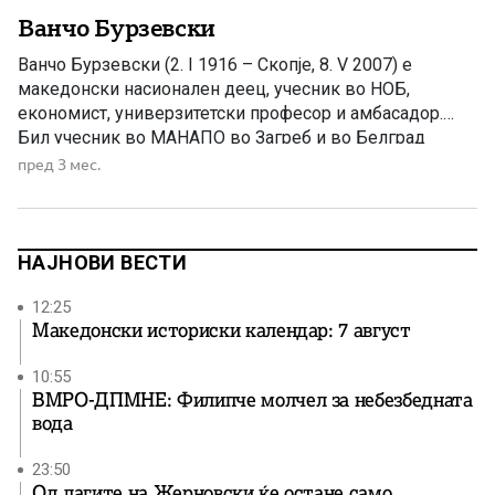
Ванчо Бурзевски
Ванчо Бурзевски (2. I 1916 – Скопjе, 8. V 2007) е
македонски наcионален деец, учесник во НОБ,
економист, универзитетски професор и амбасадор.
Бил учесник во МАНАПО во Загреб и во Белград
(1938– 1941) и член на КПJ (1941). Бил избран делегат
пред 3 мес.
за Второто заседание на АВНОJ и делегат на Првото
заседание на АСНОМ. По Ослободуваwето […]
НАЈНОВИ ВЕСТИ
12:25
Македонски историски календар: 7 август
10:55
ВМРО-ДПМНЕ: Филипче молчел за небезбедната
вода
23:50
Од лагите на Жерновски ќе остане само