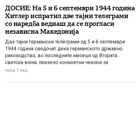
ДОСИЕ: На 5 и 6 септември 1944 година
Хитлер испратил две тајни телеграми
со наредба веднаш да се прогласи
независна Македонија
Две тајни германски телеграми од 5 и 6 септември
1944 година сведочат дека германското државно
раководство, во последните месеци од Втората
светска војна, презело конкретни чекори за
прогласување независна Македонија. Документите
пред 1 нед.
биле означени со висок степен на тајност – „Geheime
Reichssache“ („Тајна државна работа“) – а во нив се
пренесувала личната наредба на Адолф Хитлер […]