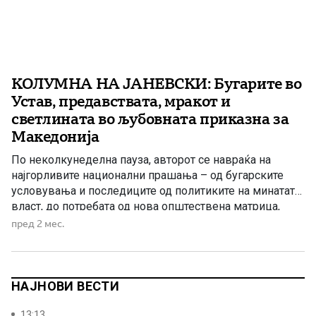
КОЛУМНА НА ЈАНЕВСКИ: Бугарите во
Устав, предавствата, мракот и
светлината во љубовната приказна за
Македонија
По неколкунеделна пауза, авторот се навраќа на
најгорливите национални прашања – од бугарските
условувања и последиците од политиките на минатата
власт, до потребата од нова општествена матрица,
одговорност и пресврт во Македонија.
пред 2 мес.
НАЈНОВИ ВЕСТИ
13:13