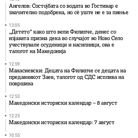
Ангелов: Состојбата со водата во Гостивар е
значително подобрена, но сè уште не е за пиење
13:05
„Детето“ како што вели Филипче, денес со
изјавата призна дека во случајот во Ново Село
учествувале осуденици и насилници, ова е
талогот на Македонија
12:59
Манасиевски: Децата на Филипче се децата на
предавникот Заев, талогот од СДС исплива на
површина
12:53
Македонски историски календар – 8 август
12:25
Македонски историски календар: 7 август
10:55