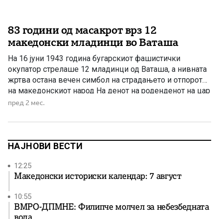
83 години од масакрот врз 12
македонски младинци во Ваташа
На 16 јуни 1943 година бугарскиот фашистички
окупатор стрелаше 12 младинци од Ваташа, а нивната
жртва остана вечен симбол на страдањето и отпорот
на македонскиот народ На денот на роденденот на цар
Борис III, во екот на офанзивата против македонските
пред 2 мес.
партизански единици во Тиквешијата, окупаторските
сили ги одведоа младинците и ги стрелаа кај месноста
Моклиште. […]
НАЈНОВИ ВЕСТИ
12:25
Македонски историски календар: 7 август
10:55
ВМРО-ДПМНЕ: Филипче молчел за небезбедната
вода