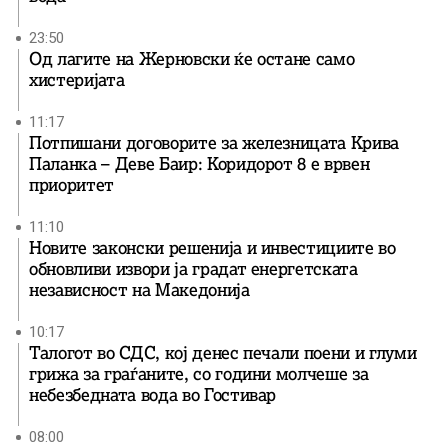
23:50
Од лагите на Жерновски ќе остане само
хистеријата
11:17
Потпишани договорите за железницата Крива
Паланка – Деве Баир: Коридорот 8 е врвен
приоритет
11:10
Новите законски решенија и инвестициите во
обновливи извори ја градат енергетската
независност на Македонија
10:17
Талогот во СДС, кој денес печали поени и глуми
грижа за граѓаните, со години молчеше за
небезбедната вода во Гостивар
08:00