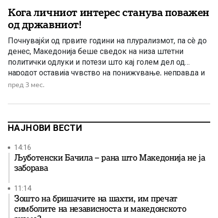
Кога личниот интерес станува поважен
од државниот!
Почнувајќи од првите години на плурализмот, па сè до
денес, Македонија беше сведок на низа штетни
политички одлуки и потези што кај голем дел од
народот оставија чувство на понижување, неправда и
разочараност. Особено во периодите кога СДС и
пред 3 мес.
функционери произлезени од тие структури ја водеа
државата, јавноста често реагираше дека се носат
одлуки спротивни […]
НАЈНОВИ ВЕСТИ
14:16
Љуботенски Бачила – рана што Македонија не ја
заборава
11:14
Зошто на бришачите на шахти, им пречат
симболите на независноста и македонското