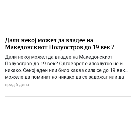
Дали некој можел да владее на
Македонскиот Полуостров до 19 век ?
Дали некој можел да владее на Македонскиот
Полуостров до 19 век? Одговорот е апсолутно не и
никако. Секој еден или било каква сила се до 19 век
можеле да поминат но никако да се задржат или да
управуваат поради неколку причини – планинската
пред 5 дена
конфигурација, предолги и изморувачки патувања,
климата и непознавање на населени места се […]