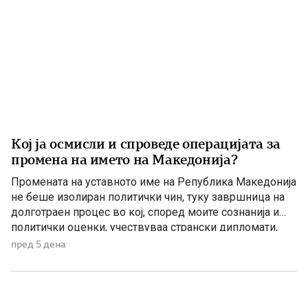
Кој ја осмисли и спроведе операцијата за
промена на името на Македонија?
Промената на уставното име на Република Македонија
не беше изолиран политички чин, туку завршница на
долготраен процес во кој, според моите сознанија и
политички оценки, учествуваа странски дипломати,
домашни политичари и регионални центри на влијание.
пред 5 дена
Сметам дека значајна улога во тој процес имаше
американскиот дипломат Филип Рикер, кој долги
години беше непосредно вклучен во американската
[…]