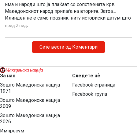
има и народи што ја плаќаат со сопствената крв.
Македонскиот народ припаѓа на вторите. Затоа
Илинден не е само празник, ниту историски датум што
еднаш годишно го одбележуваме со говори, венци и
пред 2 нед.
свечености. Илинден е совеста на Македонија. Ден
кога мора да си го поставиме […]
Сите вести од Коментари
За нас
Следете нѐ
Зошто Македонска нација
Facebook страница
1971
Facebook група
Зошто Македонска нација
2009
Зошто Македонска нација
2026
Импресум