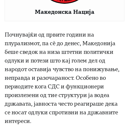
Македонска Нација
Почнувајќи од првите години на
плурализмот, па сè до денес, Македонија
беше сведок на низа штетни политички
одлуки и потези што кај голем дел од
народот оставија чувство на понижување,
неправда и разочараност. Особено во
периодите кога СДС и функционери
произлезени од тие структури ја водеа
државата, јавноста често реагираше дека
се носат одлуки спротивни на државните
интереси.