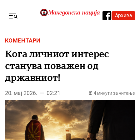
Skip to content
Архива
Menu
КОМЕНТАРИ
Кога личниот интерес
станува поважен од
државниот!
20. мај 2026. — 02:21
4 минути за читање