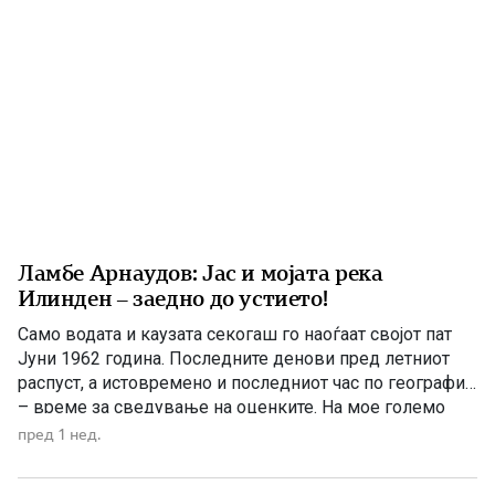
Ламбе Арнаудов: Јас и мојата река
Илинден – заедно до устието!
Само водата и каузата секогаш го наоѓаат својот пат
Јуни 1962 година. Последните денови пред летниот
распуст, а истовремено и последниот час по географија
– време за сведување на оценките. На мое големо
изненадување, учителката ме крена мене и ми
пред 1 нед.
постави прашање со кое, како што рече, требаше да ги
расчисти дилемите околу мојата конечна […]