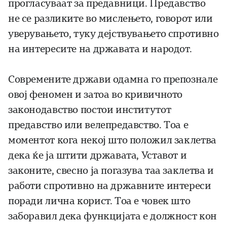
прогласуваат за предавници. Предавство
не се разликите во мислењето, говорот или
уверувањето, туку дејствувањето спротивно
на интересите на државата и народот.
Современите држави одамна го препознале
овој феномен и затоа во кривичното
законодавство постои институтот
предавство или велепредавство. Тоа е
моментот кога некој што положил заклетва
дека ќе ја штити државата, Уставот и
законите, свесно ја погазува таа заклетва и
работи спротивно на државните интереси
поради лична корист. Тоа е човек што
заборавил дека функцијата е должност кон