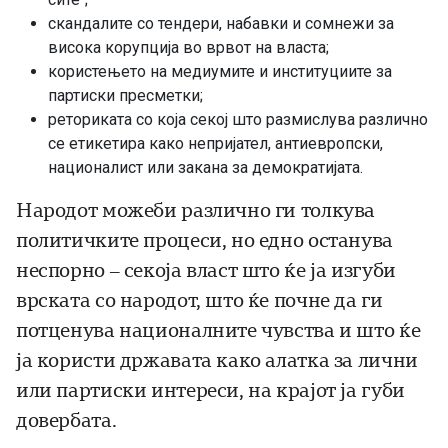
скандалите со тендери, набавки и сомнежи за
висока корупција во врвот на власта;
користењето на медиумите и институциите за
партиски пресметки;
реториката со која секој што размислува различно
се етикетира како непријател, антиевропски,
националист или закана за демократијата.
Народот можеби различно ги толкува
политичките процеси, но едно останува
неспорно – секоја власт што ќе ја изгуби
врската со народот, што ќе почне да ги
потценува националните чувства и што ќе
ја користи државата како алатка за лични
или партиски интереси, на крајот ја губи
довербата.