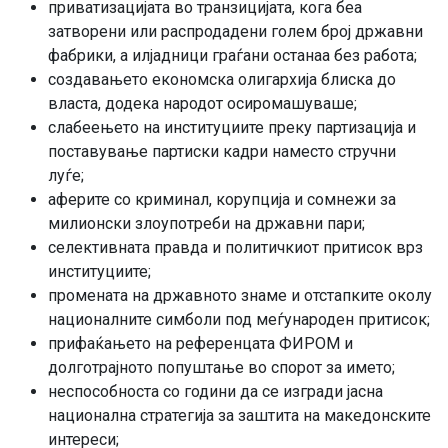
приватизацијата во транзицијата, кога беа
затворени или распродадени голем број државни
фабрики, а илјадници граѓани останаа без работа;
создавањето економска олигархија блиска до
власта, додека народот осиромашуваше;
слабеењето на институциите преку партизација и
поставување партиски кадри наместо стручни
луѓе;
аферите со криминал, корупција и сомнежи за
милионски злоупотреби на државни пари;
селективната правда и политичкиот притисок врз
институциите;
промената на државното знаме и отстапките околу
националните симболи под меѓународен притисок;
прифаќањето на референцата ФИРОМ и
долготрајното попуштање во спорот за името;
неспособноста со години да се изгради јасна
национална стратегија за заштита на македонските
интереси;