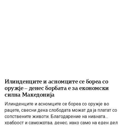
Илинденците и асномците се бореа со
оружје – денес борбата е за економски
силна Македонија
Илинденците и асномците се бореа со оружје во
рацете, свесни дека слободата можат да ја платат со
сопствените животи. Благодарение на нивната
храброст и саможртва, денес, иако само на еден дел