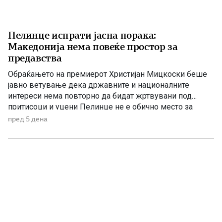
Пелинце испрати јасна порака:
Македонија нема повеќе простор за
предавства
Обраќањето на премиерот Христијан Мицкоски беше
јавно ветување дека државните и националните
интереси нема повторно да бидат жртвувани под
притисоци и уцени Пелинце не е обично место за
политички говори. Таму секој збор има поголема
пред 5 дена
тежина, затоа што сè потсетува на борбата и
државотворната мисла на македонскиот народ. Затоа
изјавата на премиерот Христијан Мицкоски дека […]