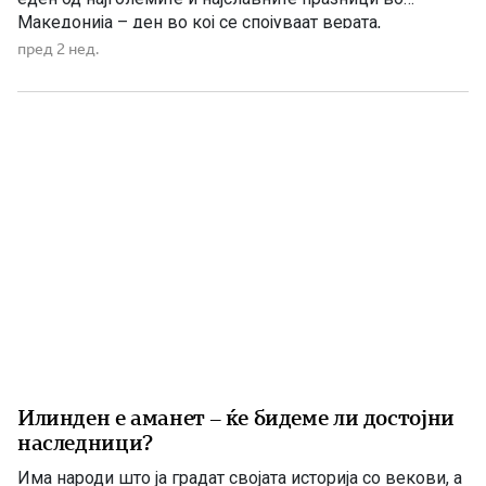
Македонија – ден во кој се спојуваат верата,
историјата, борбата за слобода и љубовта кон
пред 2 нед.
татковината. Македонците од памтивек го почитуваат
Свети Илија како силен заштитник и небесен чувар. Во
народното верување тој господари […]
Илинден е аманет – ќе бидеме ли достојни
наследници?
Има народи што ја градат својата историја со векови, а