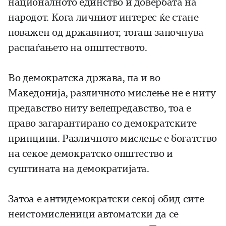
националното единство и довербата на
народот. Кога личниот интерес ќе стане
поважен од државниот, тогаш започнува
распаѓањето на општеството.
Во демократска држава, па и во
Македонија, различното мислење не е ниту
предавство ниту велепредавство, тоа е
право загарантирано со демократските
принципи. Различното мислење е богатство
на секое демократско општество и
суштината на демократијата.
Затоа е антидемократски секој обид сите
неистомисленици автоматски да се