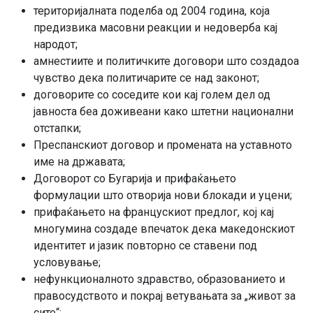
територијалната поделба од 2004 година, која
предизвика масовни реакции и недоверба кај
народот;
амнестиите и политичките договори што создадоа
чувство дека политичарите се над законот;
договорите со соседите кои кај голем дел од
јавноста беа доживеани како штетни национални
отстапки;
Преспанскиот договор и промената на уставното
име на државата;
Договорот со Бугарија и прифаќањето
формулации што отворија нови блокади и уцени;
прифаќањето на францускиот предлог, кој кај
многумина создаде впечаток дека македонскиот
идентитет и јазик повторно се ставени под
условување;
нефункционалното здравство, образованието и
правосудството и покрај ветувањата за „живот за
сите“;