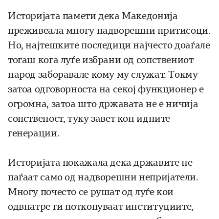
Историјата памети дека Македонија
преживеала многу надворешни притисоци.
Но, најтешките последици најчесто доаѓале
тогаш кога луѓе избрани од сопствениот
народ заборавале кому му служат. Токму
затоа одговорноста на секој функционер е
огромна, затоа што државата не е ничија
сопственост, туку завет кон идните
генерации.
Историјата покажала дека државите не
паѓаат само од надворешни непријатели.
Многу почесто се рушат од луѓе кои
одвнатре ги поткопуваат институциите,