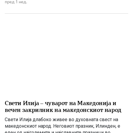
од Македонија, имаме сопствена држава, свој
пред 1 нед.
македонски јазик и можност слободно да го славиме
македонското име. Нивниот аманет не е само да се
поклонуваме […]
Свети Илија – чуварот на Македонија и
вечен закрилник на македонскиот народ
Свети Илија длабоко живее во духовната свест на
македонскиот народ. Неговиот празник, Илинден, е
еден од најголемите и најславните празници во