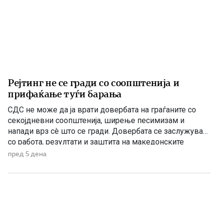
Рејтинг не се гради со соопштенија и
прифаќање туѓи барања
СДС не може да ја врати довербата на граѓаните со
секојдневни соопштенија, ширење песимизам и
напади врз сè што се гради. Довербата се заслужува
со работа, резултати и заштита на македонските
национални и државни интереси. По седумгодишното
пред 5 дена
владеење со ДУИ, СДС денес се обидува да создаде
впечаток дека е сериозна опозиција. Но, граѓаните
добро паметат […]