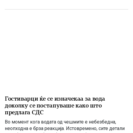
отстапки од македонските национални интереси,
идентитетот, јазикот и историјата. „Денешната прес-
конференција на СДС е уште еден обид за создавање
хистерија и […]
Гостиварци ќе се изначекаа за вода
доколку се постапуваше како што
предлага СДС
Во момент кога водата од чешмите е небезбедна,
неопходна е брза реакција. Истовремено, сите детали