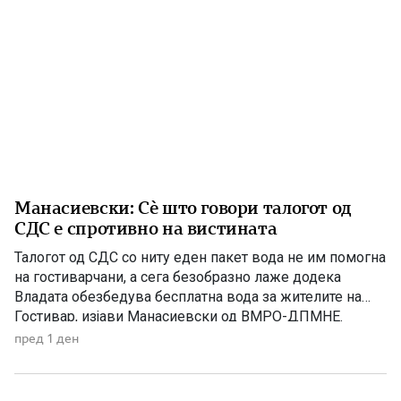
Манасиевски: Сè што говори талогот од
СДС е спротивно на вистината
Талогот од СДС со ниту еден пакет вода не им помогна
на гостиварчани, а сега безобразно лаже додека
Владата обезбедува бесплатна вода за жителите на
Гостивар, изјави Манасиевски од ВМРО-ДПМНЕ.
„Колку злоба и неискреност има во СДС, кога дрско се
пред 1 ден
обидува да прикаже дека постојат некакви бизнис-
интереси со водата што Владата бесплатно им ја дели
[…]