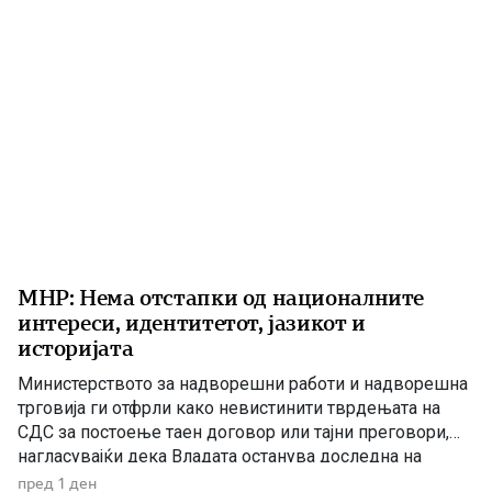
МНР: Нема отстапки од националните
интереси, идентитетот, јазикот и
историјата
Министерството за надворешни работи и надворешна
трговија ги отфрли како невистинити тврдењата на
СДС за постоење таен договор или тајни преговори,
нагласувајќи дека Владата останува доследна на
утврдените државни позиции и нема да прифати
пред 1 ден