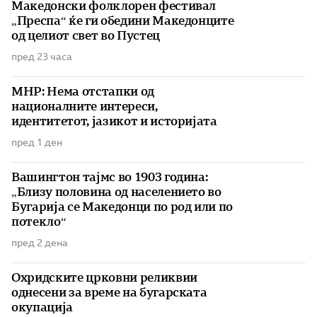
Македонски фолклорен фестивал
„Преспа“ ќе ги обедини Македонците
од целиот свет во Пустец
пред 23 часа
МНР: Нема отстапки од
националните интереси,
идентитетот, јазикот и историјата
пред 1 ден
Вашингтон тајмс во 1903 година:
„Близу половина од населението во
Бугарија се Македонци по род или по
потекло“
пред 2 дена
Охридските црковни реликвии
однесени за време на бугарската
окупација