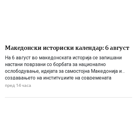
Македонски историски календар: 6 август
На 6 август во македонската историја се запишани
настани поврзани со борбата за национално
ослободување, идејата за самостојна Македонија и
создавањето на институциите на современата
македонска држава. 1875 – Роден е Григорие Хаџи
пред 14 часа
Ташковиќ На 6 август 1875 година во Воден е роден
Григорие Хаџи Ташковиќ – македонски револуционер,
публицист, книжевник и еден од предводниците […]