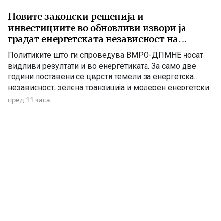
Новите законски решенија и
инвестициите во обновливи извори ја
градат енергетската независност на
Македонија
Политиките што ги спроведува ВМРО-ДПМНЕ носат
видливи резултати и во енергетиката. За само две
години поставени се цврсти темели за енергетска
независност, зелена транзиција и модерен енергетски
систем кој ќе обезбеди сигурност, нови инвестиции и
пред 11 часа
одржлив развој. По години на застој, денес Македонија
има нов Закон за енергетика, усогласен со европските
директиви, како и Интегриран […]