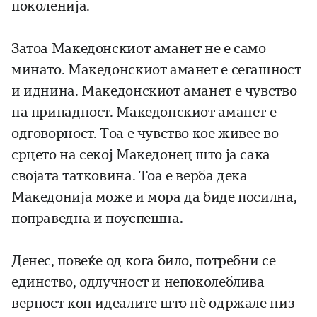
поколенија.
Затоа Македонскиот аманет не е само
минато. Македонскиот аманет е сегашност
и иднина. Македонскиот аманет е чувство
на припадност. Македонскиот аманет е
одговорност. Тоа е чувство кое живее во
срцето на секој Македонец што ја сака
својата татковина. Тоа е верба дека
Македонија може и мора да биде посилна,
поправедна и поуспешна.
Денес, повеќе од кога било, потребни се
единство, одлучност и непоколеблива
верност кон идеалите што нѐ одржале низ