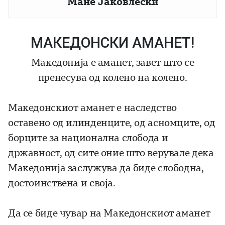
Мане Јаковлески
МАКЕДОНСКИ АМАНЕТ!
Македонија е аманет, завет што се
пренесува од колено на колено.
Македонскиот аманет е наследство
оставено од илинденците, од асномците, од
борците за национална слобода и
државност, од сите оние што верувале дека
Македонија заслужува да биде слободна,
достоинствена и своја.
Да се биде чувар на Македонскиот аманет