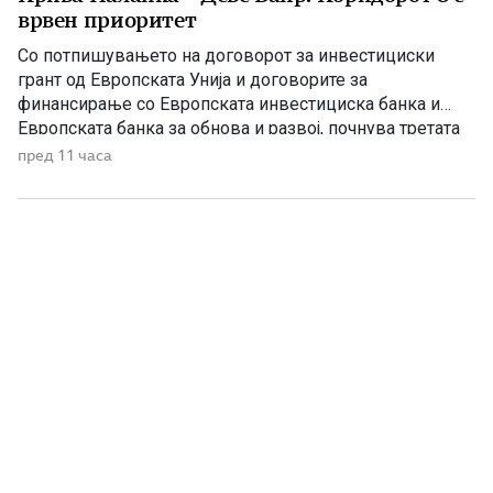
врвен приоритет
Со потпишувањето на договорот за инвестициски
грант од Европската Унија и договорите за
финансирање со Европската инвестициска банка и
Европската банка за обнова и развој, почнува третата
фаза од финансирањето на железничката делница
пред 11 часа
Крива Паланка – Деве Баир, која е дел од Коридорот
8. На потпишувањето во Владата присуствуваа
премиерот Христијан Мицкоски, вицепремиерот и
министер […]