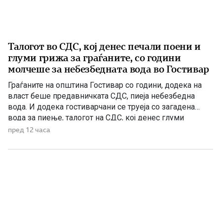
Талогот во СДС, кој денес печали поени и
глуми грижа за граѓаните, со години
молчеше за небезбедната вода во Гостивар
Граѓаните на општина Гостивар со години, додека на
власт беше предавничката СДС, пиеја небезбедна
вода. И додека гостиварчани се труеја со загадена
вода за пиење, талогот на СДС, кој денес глуми
загриженост, само за да ќари некој беден политички
пред 12 часа
поен, со години молчеа. Иако тогаш направените
анализи, во повеќе наврати во гостиварскиот
водовод, утврдија небезбедна […]