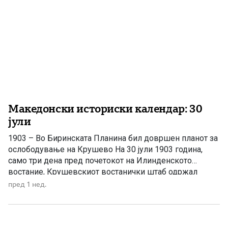
Македонски историски календар: 30
јули
1903 – Во Биринската Планина бил довршен планот за
ослободување на Крушево На 30 јули 1903 година,
само три дена пред почетокот на Илинденското
востание, Крушевскиот востанички штаб одржал
состанок во Биринската Планина. Присуствувале
пред 1 нед.
Никола Карев, Питу Гули, Иван Наумов–Алабакот,
Тома Никлев, Андреја Димов–Докурчев и Тодор
Христов. На состанокот бил довршен планот за
преземање на […]