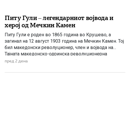
Питу Гули – легендарниот војвода и
херој од Мечкин Камен
Питу Гули е роден во 1865 година во Крушево, а
загинал на 12 август 1903 година на Мечкин Камен. Тој
бил македонски револуционер, член и војвода на
Тајната македонско-одринска револуционерна
организација и еден од најистакнатите учесници во
пред 2 дена
Илинденското востание. Со својата храброст и
подготвеност да се жртвува за слободата на
Македонија станал легендарен јунак, опеан […]