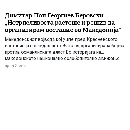
Димитар Поп Георгиев Беровски –
„Нетрпеливоста растеше и решив да
организирам востание во Македонија“
Македонскиот војвода кој уште пред Кресненското
востание ја согледал потребата од организирана борба
против османлиската власт Во историјата на
македонското национално ослободително движење
малкумина дејци оставиле толку длабока трага како
пред 2 мес.
Димитар Поп Георгиев Беровски. Неговото име денес
најчесто се поврзува со Кресненското востание од
1878 година, но неговата револуционерна дејност
започнува многу порано. Уште во […]