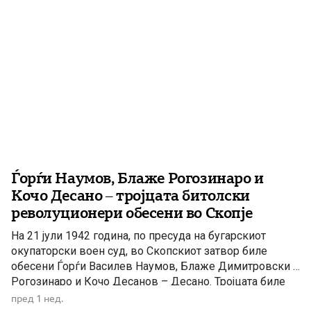
Ѓорѓи Наумов, Блаже Рогозинаро и
Кочо Десано – тројцата битолски
револуционери обесени во Скопје
На 21 јули 1942 година, по пресуда на бугарскиот
окупаторски воен суд, во Скопскиот затвор биле
обесени Ѓорѓи Василев Наумов, Блаже Димитровски –
Рогозинаро и Кочо Десанов – Десано. Тројцата биле
истакнати учесници во македонското
пред 1 нед.