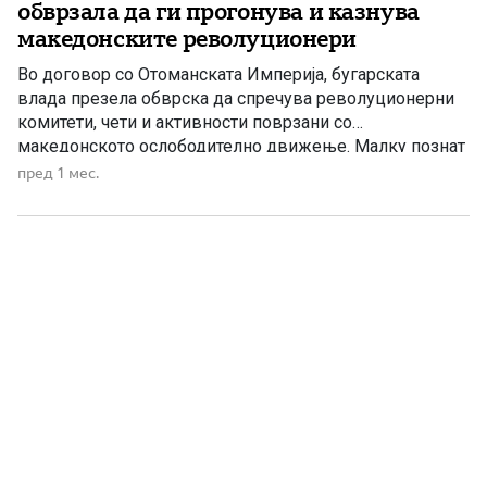
обврзала да ги прогонува и казнува
македонските револуционери
Во договор со Отоманската Империја, бугарската
влада презела обврска да спречува револуционерни
комитети, чети и активности поврзани со
македонското ослободително движење. Малку познат
документ од февруари 1904 година сведочи дека
пред 1 мес.
Кнежеството Бугарија презело конкретна обврска
пред Отоманската Империја да го забрани
организирањето и функционирањето на
револуционерни комитети на својата територија, да го
спречува создавањето чети, […]