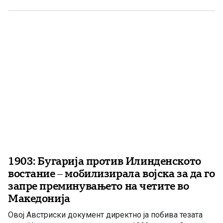
националноослободително движење и организатори
на антифашистичкиот отпор во Битолско. На 21 јули
1942 година во Скопскиот затвор биле извршени
смртните […]
1903: Бугарија против Илинденското
востание – мобилизирала војска за да го
запре преминувањето на четите во
Македонија
Овој Австриски документ директно ја побива тезата