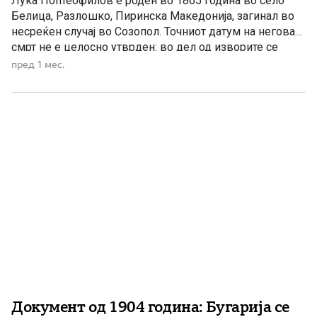
Лука Поптеофилов е роден во 1865 година во село
Белица, Разлошко, Пиринска Македонија, загинал во
несреќен случај во Созопол. Точниот датум на неговата
смрт не е целосно утврден: во дел од изворите се
наведува јуни 1911 година, а во други 20 октомври
пред 1 мес.
1912 година. Лука Поптеофилов – учителот од Белица
кој ја ширеше македонската револуционерна […]
Документ од 1904 година: Бугарија се