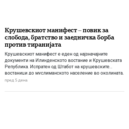
Крушевскиот манифест – повик за
слобода, братство и заедничка борба
против тиранијата
Крушевскиот манифест е еден од најзначајните
документи на Илинденското востание и Крушевската
Република. Испратен од Штабот на крушевските
востаници до муслиманското население во околината,
тој претставува повик за заедничка борба против
пред 5 дена
тиранијата, насилството и ропството, без разлика на
верата и народноста. Крушевскиот манифест Браќа
земљаци и мили комшии! Ние, вашите вечни комшии,
пријатели и познајници […]