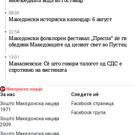
небезбедната вода во Гостивар
08:00
Македонски историски календар: 6 август
22:54
Македонски фолклорен фестивал „Преспа“ ќе ги
обедини Македонците од целиот свет во Пустец
13:01
Манасиевски: Сè што говори талогот од СДС е
спротивно на вистината
За нас
Следете нѐ
Зошто Македонска нација
Facebook страница
1971
Facebook група
Зошто Македонска нација
2009
Зошто Македонска нација