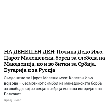
НА ДЕНЕШЕН ДЕН: Почина Дедо Иљо,
Царот Малешевски, борец за слобода на
Македонија, но и во битки за Србија,
Бугарија и за Русија
Сведоштво за Царот Малешевски: Капетан Иљо
војвода – бесмртниот симбол на македонската борба
за слобода кој со својата сабја ја испиша историјата на
Балканот.
пред 3 мес.