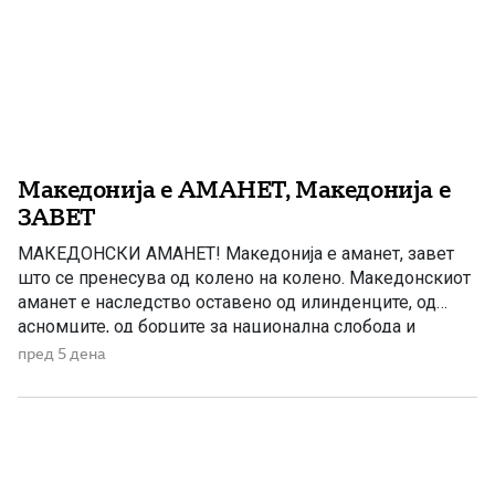
Македонија е АМАНЕТ, Македонија е
ЗАВЕТ
МАКЕДОНСКИ АМАНЕТ! Македонија е аманет, завет
што се пренесува од колено на колено. Македонскиот
аманет е наследство оставено од илинденците, од
асномците, од борците за национална слобода и
државност, од сите оние што верувале дека
пред 5 дена
Македонија заслужува да биде слободна,
достоинствена и своја. Да се биде чувар на
Македонскиот аманет значи да се носи одговорност […]