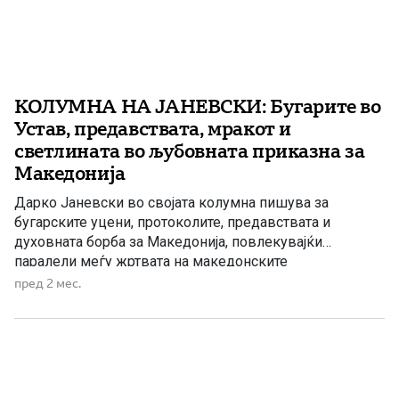
КОЛУМНА НА ЈАНЕВСКИ: Бугарите во
Устав, предавствата, мракот и
светлината во љубовната приказна за
Македонија
Дарко Јаневски во својата колумна пишува за
бугарските уцени, протоколите, предавствата и
духовната борба за Македонија, повлекувајќи
паралели меѓу жртвата на македонските
револуционери и денешниот историски момент во кој
пред 2 мес.
државата се наоѓа на пресвртница.