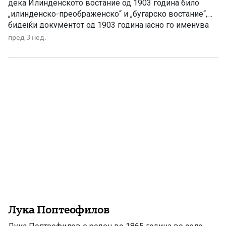
дека Илинденското востание од 1903 година било
„илинденско-преображенско“ и „бугарско востание“,
бидејќи документот од 1903 година јасно го именува
како востание во Македонија, додека Бугарија
пред 3 нед.
преземала мерки да го спречи преминувањето на
четите кон Македонија. Австралискиот весник „Leader“
на 1 септември 1903 година објавил дека Бугарија
мобилизирала резервни […]
Лука Поптеофилов