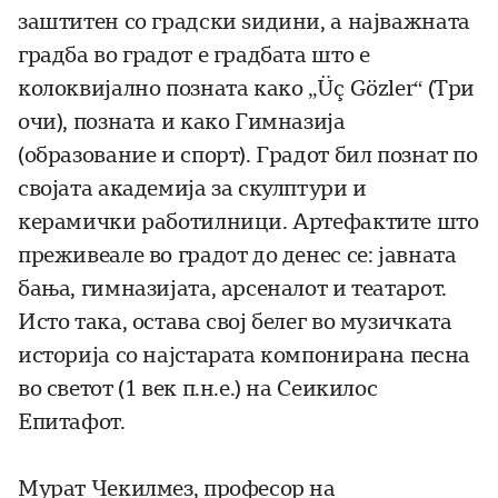
заштитен со градски ѕидини, а најважната
градба во градот е градбата што е
колоквијално позната како „Üç Gözler“ (Три
очи), позната и како Гимназија
(образование и спорт). Градот бил познат по
својата академија за скулптури и
керамички работилници. Артефактите што
преживеале во градот до денес се: јавната
бања, гимназијата, арсеналот и театарот.
Исто така, оставa свој белег во музичката
историја со најстарата компонирана песна
во светот (1 век п.н.е.) на Сеикилос
Епитафот.
Мурат Чекилмез, професор на