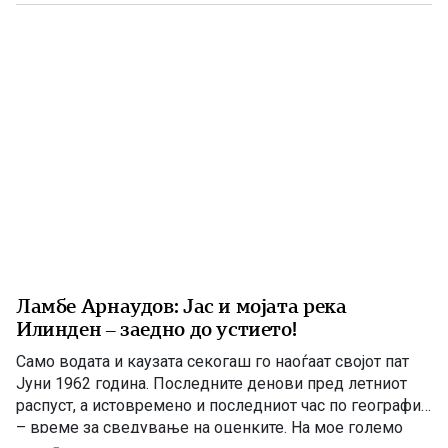
американскиот дипломат Филип Рикер, кој долги
години беше непосредно вклучен во американската
[…]
Ламбе Арнаудов: Јас и мојата река
Илинден – заедно до устието!
Само водата и каузата секогаш го наоѓаат својот пат
Јуни 1962 година. Последните денови пред летниот
распуст, а истовремено и последниот час по географија
– време за сведување на оценките. На мое големо