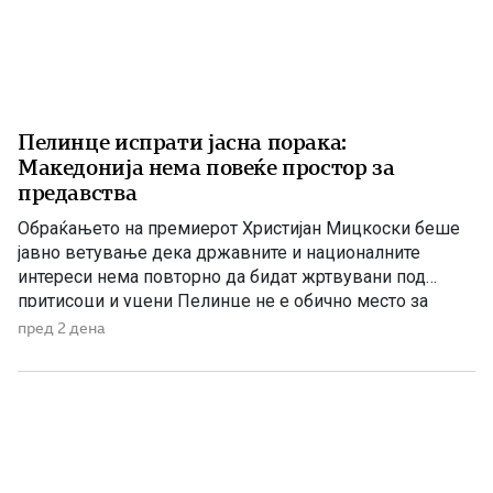
Пелинце испрати јасна порака:
Македонија нема повеќе простор за
предавства
Обраќањето на премиерот Христијан Мицкоски беше
јавно ветување дека државните и националните
интереси нема повторно да бидат жртвувани под
притисоци и уцени Пелинце не е обично место за
политички говори. Таму секој збор има поголема
пред 2 дена
тежина, затоа што сè потсетува на борбата и
државотворната мисла на македонскиот народ. Затоа
изјавата на премиерот Христијан Мицкоски дека […]