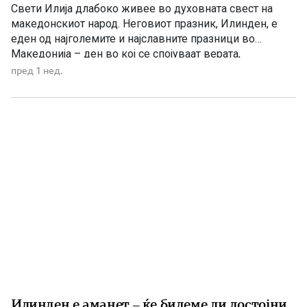
Свети Илија длабоко живее во духовната свест на
македонскиот народ. Неговиот празник, Илинден, е
еден од најголемите и најславните празници во
Македонија – ден во кој се спојуваат верата,
историјата, борбата за слобода и љубовта кон
пред 1 нед.
татковината. Македонците од памтивек го почитуваат
Свети Илија како силен заштитник и небесен чувар. Во
народното верување тој господари […]
Илинден е аманет – ќе бидеме ли достојни