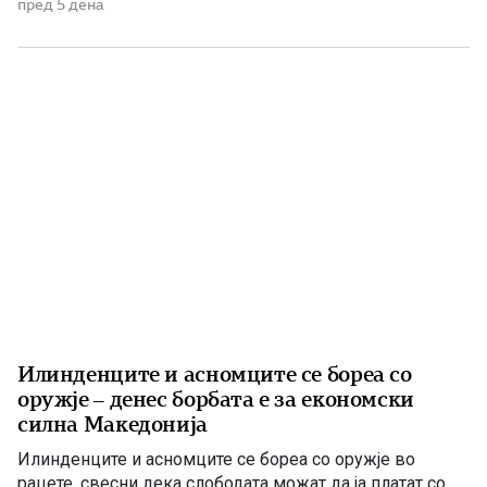
изненадување, учителката ме крена мене и ми
пред 5 дена
постави прашање со кое, како што рече, требаше да ги
расчисти дилемите околу мојата конечна […]
Илинденците и асномците се бореа со
оружје – денес борбата е за економски
силна Македонија
Илинденците и асномците се бореа со оружје во
рацете, свесни дека слободата можат да ја платат со