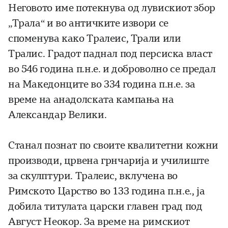
Неговото име потекнува од лувискиот збор
„Трала“ и во античките извори се
споменува како Тралеис, Трали или
Тралис. Градот паднал под персиска власт
во 546 година п.н.е. и доброволно се предал
на Македонците во 334 година п.н.е. за
време на анадолската кампања на
Александар Велики.
Станал познат по своите квалитетни кожни
производи, црвена грнчарија и училиште
за скулптури. Тралеис, вклучена во
Римското Царство во 133 година п.н.е., ја
добила титулата царски главен град под
Август Неокор. За време на римскиот