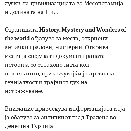
лулки на цивилизацијата во Месопотамија
и долината на Нил.
Страницата
History, Mystery and Wonders of
the world
објавува за места, откриени
антички градови, мистерии. Открива
места ја спојуваат документираната
историја со страхопочитта кон
непознатото, прикажувајќи ја древната
генијалност и трајниот дух на
истражување.
Внимание привлекува информацијата која
ја обавува за античкиот град Тралеис во
денешна Турција