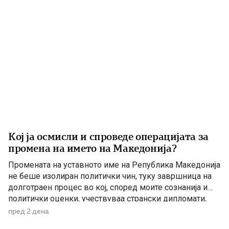
Кој ја осмисли и спроведе операцијата за
промена на името на Македонија?
Промената на уставното име на Република Македонија
не беше изолиран политички чин, туку завршница на
долготраен процес во кој, според моите сознанија и
политички оценки, учествуваа странски дипломати,
домашни политичари и регионални центри на влијание.
пред 2 дена
Сметам дека значајна улога во тој процес имаше