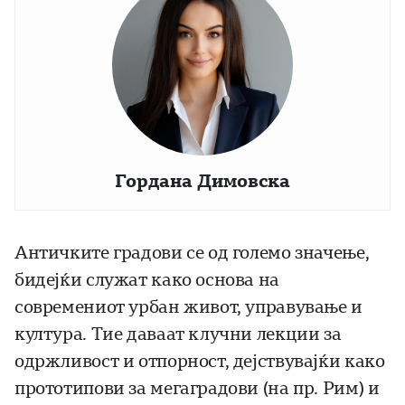
Гордана Димовска
Античките градови се од големо значење,
бидејќи служат како основа на
современиот урбан живот, управување и
култура. Тие даваат клучни лекции за
одржливост и отпорност, дејствувајќи како
прототипови за мегаградови (на пр. Рим) и