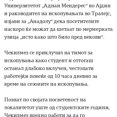
Универзитетот „Аднан Мендерес“ во Ајдин
и раководител на ископувањата во Тралејс,
изјави за „Анадолу“ дека посетителите
наскоро ќе можат да шетаат по мермерната
улица „исто како што било пред векови“.
Чекилмез се приклучил на тимот за
ископувања како студент и оттогаш
останал длабоко вклучен, честопати
работејќи повеќе од 10 часа дневно за
време на сезоните на ископувања.
Познат по својата посветеност на
локалитетот уште од студентските години,
Чекилмез вредно работи за да го