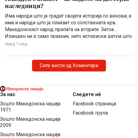
наследници?
Има народи што ја градат својата историја со векови, а
има и народи што ја плаќаат со сопствената крв.
Македонскиот народ припаѓа на вторите. Затоа
Илинден не е само празник, ниту историски датум што
еднаш годишно го одбележуваме со говори, венци и
пред 1 нед.
свечености. Илинден е совеста на Македонија. Ден
кога мора да си го поставиме […]
Сите вести од Коментари
За нас
Следете нѐ
Зошто Македонска нација
Facebook страница
1971
Facebook група
Зошто Македонска нација
2009
Зошто Македонска нација