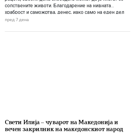
сопствените животи. Благодарение на нивната
храброст и саможртва, денес, иако само на еден дел
од Македонија, имаме сопствена држава, свој
пред 7 дена
македонски јазик и можност слободно да го славиме
македонското име. Нивниот аманет не е само да се
поклонуваме […]
Свети Илија – чуварот на Македонија и
вечен закрилник на македонскиот народ