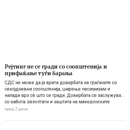
Рејтинг не се гради со соопштенија и
прифаќање туѓи барања
СДС не може да ја врати довербата на граѓаните со
секојдневни соопштенија, ширење песимизам и
напади врз сè што се гради. Довербата се заслужува
со работа, резултати и заштита на македонските
национални и државни интереси. По седумгодишното
пред 2 дена
владеење со ДУИ, СДС денес се обидува да создаде
впечаток дека е сериозна опозиција. Но, граѓаните
добро паметат […]