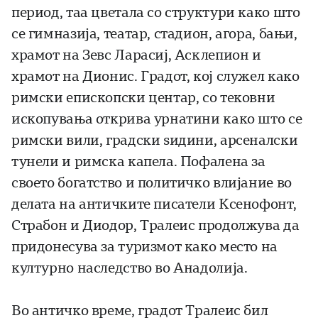
период, таа цветала со структури како што
се гимназија, театар, стадион, агора, бањи,
храмот на Зевс Ларасиј, Асклепион и
храмот на Дионис. Градот, кој служел како
римски епископски центар, со тековни
ископувања открива урнатини како што се
римски вили, градски ѕидини, арсеналски
тунели и римска капела. Пофалена за
своето богатство и политичко влијание во
делата на античките писатели Ксенофонт,
Страбон и Диодор, Тралеис продолжува да
придонесува за туризмот како место на
културно наследство во Анадолија.
Во античко време, градот Тралеис бил