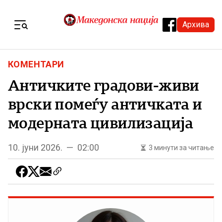
Skip to content
Архива
Menu
КОМЕНТАРИ
Античките градови-живи
врски помеѓу античката и
модерната цивилизација
10. јуни 2026. — 02:00
3 минути за читање