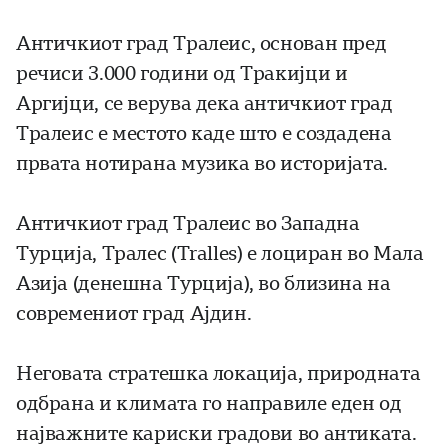
Античкиот град Тралеис, oснован пред
речиси 3.000 години од Тракијци и
Аргијци, се верува дека античкиот град
Тралеис е местото каде што е создадена
првата нотирана музика во историјата.
Античкиот град Тралеис во Западна
Турција, Тралес (Tralles) е лоциран во Мала
Азија (денешна Турција), во близина на
современиот град Ајдин.
Неговата стратешка локација, природната
одбрана и климата го направиле еден од
најважните кариски градови во антиката.