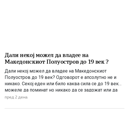
Дали некој можел да владее на
Македонскиот Полуостров до 19 век ?
Дали некој можел да владее на Македонскиот
Полуостров до 19 век? Одговорот е апсолутно не и
никако. Секој еден или било каква сила се до 19 век
можеле да поминат но никако да се задржат или да
управуваат поради неколку причини – планинската
пред 2 дена
конфигурација, предолги и изморувачки патувања,
климата и непознавање на населени места се […]