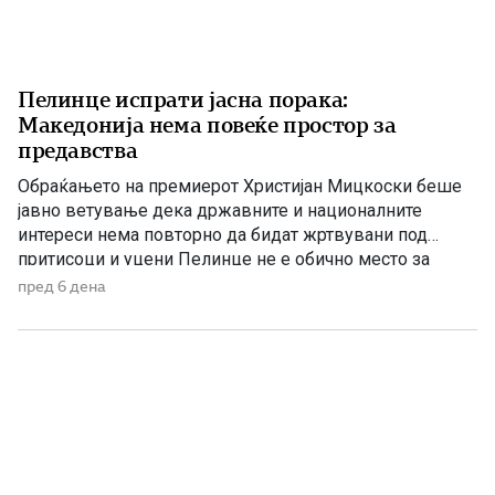
Пелинце испрати јасна порака:
Македонија нема повеќе простор за
предавства
Обраќањето на премиерот Христијан Мицкоски беше
јавно ветување дека државните и националните
интереси нема повторно да бидат жртвувани под
притисоци и уцени Пелинце не е обично место за
политички говори. Таму секој збор има поголема
пред 6 дена
тежина, затоа што сè потсетува на борбата и
државотворната мисла на македонскиот народ. Затоа
изјавата на премиерот Христијан Мицкоски дека […]