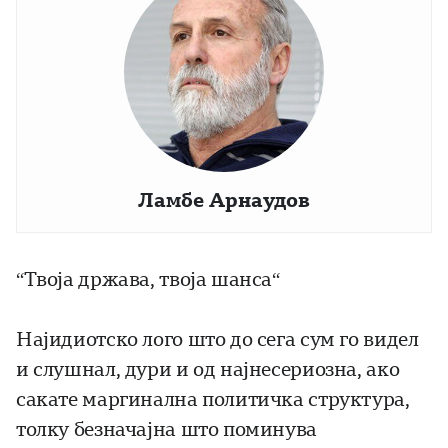
Ламбе Арнаудов
“Твоја држава, твоја шанса“
Најидиотско лого што до сега сум го видел
и слушнал, дури и од најнесериозна, ако
сакате маргинална политичка структура,
толку безначајна што поминува