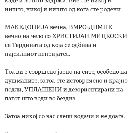
каде и во што задржи. Вие сте никој и
ништо, никој и ништо од кога сте родени.
МАКЕДОНИЈА вечна, ВМРО-ДПМНЕ
вечно на чело со ХРИСТИЈАН МИЦКОСКИ
се Тврдината од која се одбива и
најсилниот непријател.
Тоа ви е совршено јасно на сите, особено на
душманите, затоа сте истовремено и крајно
подли, УПЛАШЕНИ и дезориентирани на
патот што води во бездна.
Затоа никој со вас слепи водачи и не доаѓа.