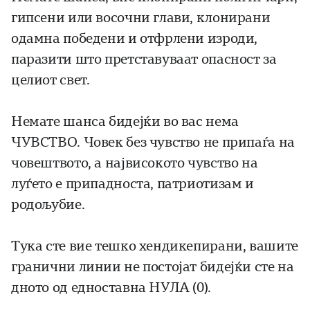
гипсени или восочни глави, клонирани
одамна победени и отфрлени изроди,
паразити што претставуваат опасност за
целиот свет.
Немате шанса бидејќи во вас нема
ЧУВСТВО. Човек без чувство не припаѓа на
човештвото, а највисокото чувство на
луѓето е припадноста, патриотизам и
родољубие.
Тука сте вие тешко хендикепирани, вашите
гранични линии не постојат бидејќи сте на
дното од едноставна НУЛА (0).