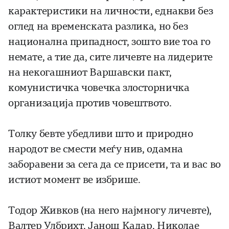
карактеристики на личности, еднакви без
оглед на временската разлика, но без
национална припадност, зошто вие тоа го
немате, а тие да, сите личевте на лидерите
на некогашниот Варшавски пакт,
комунистичка човечка злосторничка
организација против човештвото.
Толку бевте убедливи што и природно
народот ве смести меѓу нив, одамна
заборавени за сега да се присети, та и вас во
истиот момент ве избрише.
Тодор Живков (на него најмногу личевте),
Валтер Улбрихт, Јанош Кадар, Николае