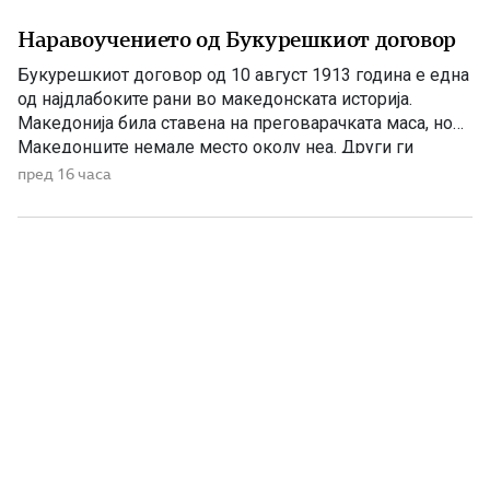
Наравоучението од Букурешкиот договор
Букурешкиот договор од 10 август 1913 година е една
од најдлабоките рани во македонската историја.
Македонија била ставена на преговарачката маса, но
Македонците немале место околу неа. Други ги
повлекувале границите, ги делеле градовите и селата
пред 16 часа
и решавале под чија власт ќе живее македонскиот
народ. Македонскиот глас постоел. Биле испраќани
меморандуми, изработувани карти и упатувани […]