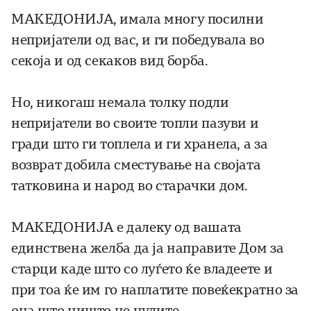
МАКЕДОНИЈА, имала многу посилни
непријатели од вас, и ги победувала во
секоја и од секаков вид борба.
Но, никогаш немала толку подли
непријатели во своите топли пазуви и
гради што ги топлела и ги хранела, а за
возврат добила сместување на својата
татковина и народ во старачки дом.
МАКЕДОНИЈА е далеку од вашата
единствена желба да ја направите Дом за
старци каде што со луѓето ќе владеете и
при тоа ќе им го наплатите повеќекратно за
она што ништо не нудите.