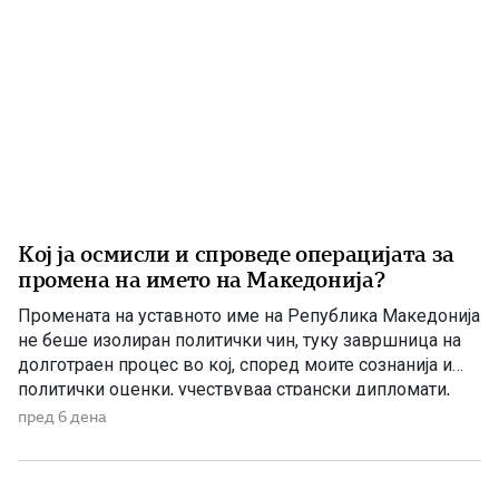
Кој ја осмисли и спроведе операцијата за
промена на името на Македонија?
Промената на уставното име на Република Македонија
не беше изолиран политички чин, туку завршница на
долготраен процес во кој, според моите сознанија и
политички оценки, учествуваа странски дипломати,
домашни политичари и регионални центри на влијание.
пред 6 дена
Сметам дека значајна улога во тој процес имаше
американскиот дипломат Филип Рикер, кој долги
години беше непосредно вклучен во американската