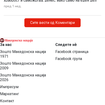
храброст и саможртва, денес, иако само на еден дел
од Македонија, имаме сопствена држава, свој
пред 1 нед.
македонски јазик и можност слободно да го славиме
македонското име. Нивниот аманет не е само да се
поклонуваме […]
Сите вести од Коментари
За нас
Следете нѐ
Зошто Македонска нација
Facebook страница
1971
Facebook група
Зошто Македонска нација
2009
Зошто Македонска нација
2026
Импресум
Маркетинг
Контакт