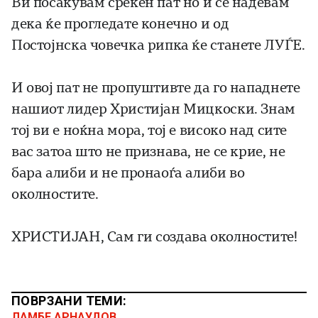
Ви посакувам среќен пат но и се надевам
дека ќе прогледате конечно и од
Постојнска човечка рипка ќе станете ЛУЃЕ.
И овој пат не пропуштивте да го нападнете
нашиот лидер Христијан Мицкоски. Знам
тој ви е ноќна мора, тој е високо над сите
вас затоа што не признава, не се крие, не
бара алиби и не пронаоѓа алиби во
околностите.
ХРИСТИЈАН, Сам ги создава околностите!
ПОВРЗАНИ ТЕМИ:
ЛАМБЕ АРНАУДОВ