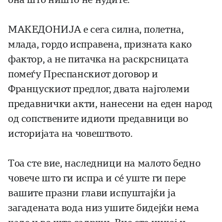
МАКЕДОНИЈА е сега силна, полетна,
млада, гордо исправена, призната како
фактор, а не питачка на раскрсницата
помеѓу Преспанскиот договор и
Францускиот предлог, двата најголеми
предавнички акти, нанесени на еден народ
од сопствените идиоти предавници во
историјата на човештвото.
Тоа сте вие, наследници на малото бедно
човече што ги испра и сé уште ги пере
вашите празни глави испуштајќи ја
загадената вода низ ушите бидејќи нема