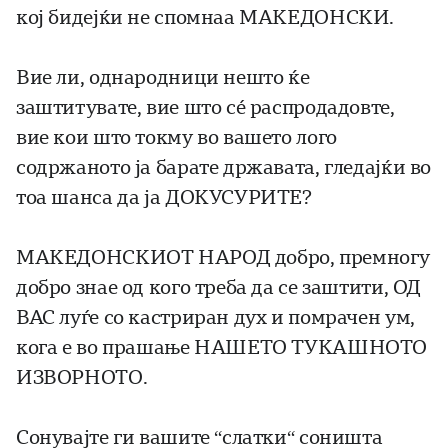
кој бидејќи не спомнаа МАКЕДОНСКИ.
Вие ли, однародници нешто ќе
заштитувате, вие што сé распродадовте,
вие кои што токму во вашето лого
содржаното ја барате државата, гледајќи во
тоа шанса да ја ДОКУСУРИТЕ?
МАКЕДОНСКИОТ НАРОД добро, премногу
добро знае од кого треба да се заштити, ОД
ВАС луѓе со кастриран дух и помрачен ум,
кога е во прашање НАШЕТО ТУКАШНОТО
ИЗВОРНОТО.
Сонувајте ги вашите “слатки“ соништа