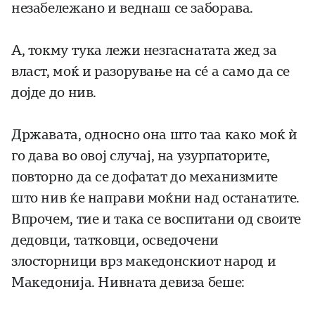
незабележано и веднаш се заборава.
А, токму тука лежи незгаснатата жед за
власт, моќ и разорување на сé а само да се
дојде до нив.
Државата, односно она што таа како моќ ѝ
го дава во овој случај, на узурпаторите,
повторно да се дофатат до механизмите
што нив ќе направи моќни над останатите.
Впрочем, тие и така се воспитани од своите
дедовци, татковци, осведочени
злосторници врз македонскиот народ и
Македонија. Нивната девиза беше: