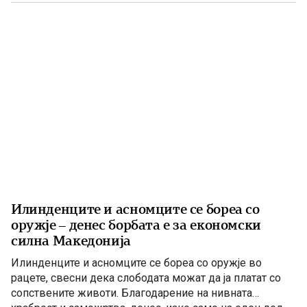
расчисти дилемите околу мојата конечна […]
Илинденците и асномците се бореа со
оружје – денес борбата е за економски
силна Македонија
Илинденците и асномците се бореа со оружје во
рацете, свесни дека слободата можат да ја платат со
сопствените животи. Благодарение на нивната