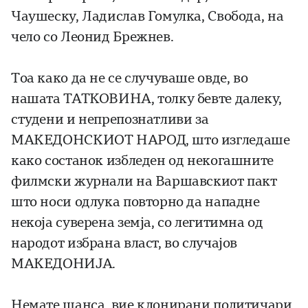
Чаушеску, Ладислав Гомулка, Свобода, на
чело со Леонид Брежнев.
Тоа како да не се случуваше овде, во
нашата ТАТКОВИНА, толку бевте далеку,
студени и непрепознатливи за
МАКЕДОНСКИОТ НАРОД, што изгледаше
како состанок избледен од некогашните
филмски журнали на Варшавскиот пакт
што носи одлука повторно да нападне
некоја суверена земја, со легитимна од
народот избрана власт, во случајов
МАКЕДОНИЈА.
Немате шанса, вие клонирани политичари,