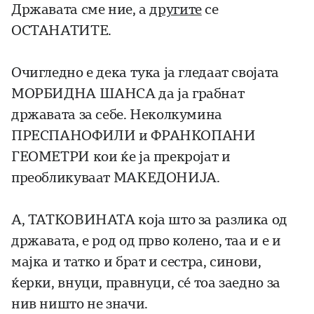
Државата сме ние, а
другите
се
ОСТАНАТИТЕ.
Очигледно е дека тука ја гледаат својата
МОРБИДНА ШАНСА да ја грабнат
државата за себе. Неколкумина
ПРЕСПАНОФИЛИ и ФРАНКОПАНИ
ГЕОМЕТРИ кои ќе ја прекројат и
преобликуваат МАКЕДОНИЈА.
А, ТАТКОВИНАТА која што за разлика од
државата, е род од прво колено, таа и е и
мајка и татко и брат и сестра, синови,
ќерки, внуци, правнуци, сé тоа заедно за
нив ништо не значи.