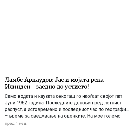
[…]
Ламбе Арнаудов: Јас и мојата река
Илинден – заедно до устието!
Само водата и каузата секогаш го наоѓаат својот пат
Јуни 1962 година. Последните денови пред летниот
распуст, а истовремено и последниот час по географија
– време за сведување на оценките. На мое големо
изненадување, учителката ме крена мене и ми
пред 1 нед.
постави прашање со кое, како што рече, требаше да ги