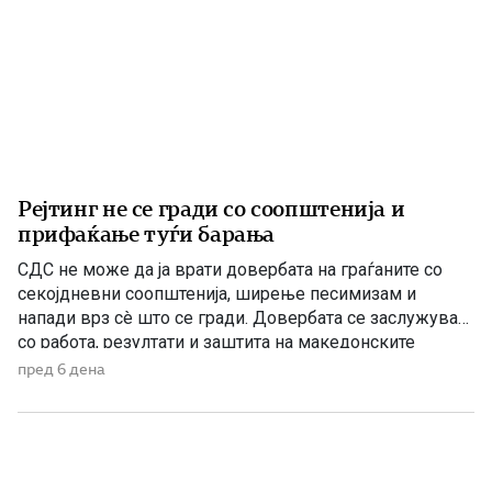
Рејтинг не се гради со соопштенија и
прифаќање туѓи барања
СДС не може да ја врати довербата на граѓаните со
секојдневни соопштенија, ширење песимизам и
напади врз сè што се гради. Довербата се заслужува
со работа, резултати и заштита на македонските
национални и државни интереси. По седумгодишното
пред 6 дена
владеење со ДУИ, СДС денес се обидува да создаде
впечаток дека е сериозна опозиција. Но, граѓаните
добро паметат […]