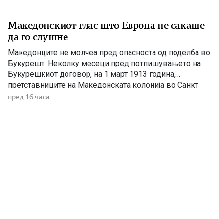
Македонскиот глас што Европа не сакаше
да го слушне
Македонците не молчеа пред опасноста од поделба во
Букурешт. Неколку месеци пред потпишувањето на
Букурешкиот договор, на 1 март 1913 година,
претставниците на Македонската колонија во Санкт
Петербург — Гаврил Константинович, Димитрија
пред 16 часа
Чуповски, Наце Димов и Александар Везенков —
потпишаа Меморандум за независност на Македонија.
Документот беше упатен до британскиот министер за
надворешни работи Едвард […]