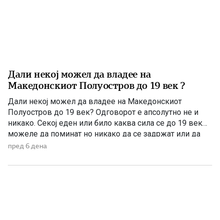
Дали некој можел да владее на
Македонскиот Полуостров до 19 век ?
Дали некој можел да владее на Македонскиот
Полуостров до 19 век? Одговорот е апсолутно не и
никако. Секој еден или било каква сила се до 19 век
можеле да поминат но никако да се задржат или да
управуваат поради неколку причини – планинската
пред 6 дена
конфигурација, предолги и изморувачки патувања,
климата и непознавање на населени места се […]