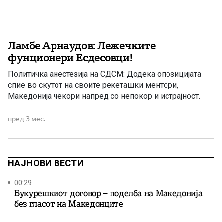
Ламбе Арнаудов: Лежечките
фунционери Есдесовци!
Политичка анестезија на СДСМ: Додека опозицијата
спие во скутот на своите рекеташки ментори,
Македонија чекори напред со непокор и истрајност.
пред 3 мес.
НАЈНОВИ ВЕСТИ
00:29
Букурешкиот договор – поделба на Македонија
без гласот на Македонците