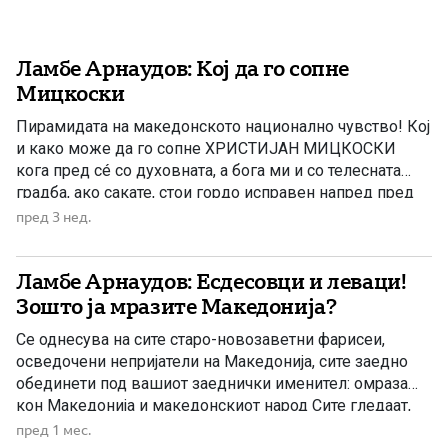
Ламбе Арнаудов: Кој да го сопне
Мицкоски
Пирамидата на македонското национално чувство! Кој
и како може да го сопне ХРИСТИЈАН МИЦКОСКИ
кога пред сé со духовната, а бога ми и со телесната
градба, ако сакате, стои гордо исправен напред пред
својот народ. Го крчи и трасира патот за кој што
пред 3 нед.
МАКЕДОНСКИОТ НАРОД одамна се беше определил,
за сега конечно благодарение на лидерот […]
Ламбе Арнаудов: Есдесовци и леваци!
Зошто ја мразите Македонија?
Се однесува на сите старо-новозаветни фарисеи,
осведочени непријатели на Македонија, сите заедно
обединети под вашиот заеднички именител: омраза
кон Македонија и македонскиот народ Сите гледаат,
само вие сте заслепени. Народот слуша добро, вие
пред 1 мес.