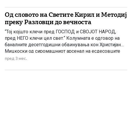
власт, моќ и разорување на сé а само да се дојде до
нив. Државата, односно она […]
Од словото на Светите Кирил и Методиј
преку Разловци до вечноста
“Тој којшто клечи пред ГОСПОД и СВОЈОТ НАРОД,
пред НЕГО клечи цел свет.“ Колумната е одговор на
баналните десетгодишни обвинувања кон Христијан
Мицкоски од сиромашниот арсенал на есдесовците
полн со глупости, но и јасна содржина и чисти пораки
пред 3 мес.
за оние коишто разбираат. Сигурно некој ќе се
запраша: Каква врска има словото на Светите браќа
Кирил […]