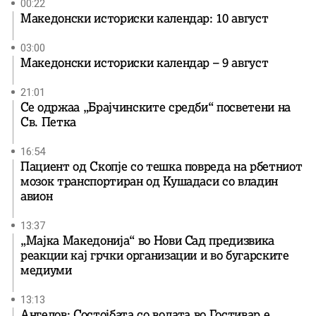
00:22
Македонски историски календар: 10 август
03:00
Македонски историски календар – 9 август
21:01
Се одржаа „Брајчинските средби“ посветени на
Св. Петка
16:54
Пациент од Скопје со тешка повреда на рбетниот
мозок транспортиран од Кушадаси со владин
авион
13:37
„Мајка Македонија“ во Нови Сад предизвика
реакции кај грчки организации и во бугарските
медиуми
13:13
Ангелов: Состојбата со водата во Гостивар е