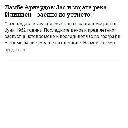
Ламбе Арнаудов: Јас и мојата река
Илинден – заедно до устието!
Само водата и каузата секогаш го наоѓаат својот пат
Јуни 1962 година. Последните денови пред летниот
распуст, а истовремено и последниот час по географија
– време за сведување на оценките. На мое големо
изненадување, учителката ме крена мене и ми
пред 1 нед.
постави прашање со кое, како што рече, требаше да ги
расчисти дилемите околу мојата конечна […]