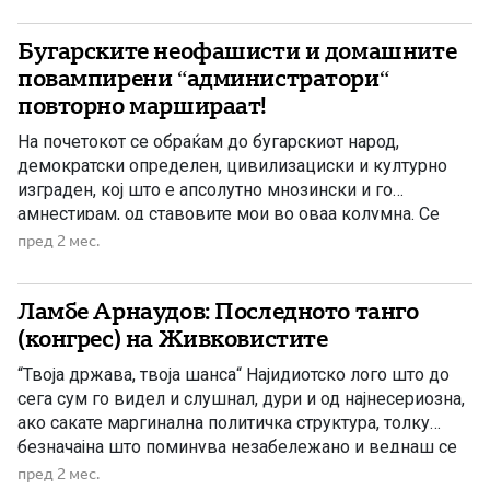
хистерично се дерете. Луѓето се мудри, вие ги правите
недоветни. Не ги сакате своите, а од нив барате
Бугарските неофашисти и домашните
милост… Сè на сè, […]
повампирени “администратори“
повторно маршираат!
На почетокот се обраќам до бугарскиот народ,
демократски определен, цивилизациски и културно
изграден, кој што е апсолутно мнозински и го
амнестирам, од ставовите мои во оваа колумна. Се
однесуваат само на оние најрадикални елементи, што
пред 2 мес.
се обидуваат да ги затруваат, замрзнат и подолго
време традиционалните пријателски и добрососедски
Ламбе Арнаудов: Последното танго
односи ги држат статус кво во времето […]
(конгрес) на Живковистите
“Твоја држава, твоја шанса“ Најидиотско лого што до
сега сум го видел и слушнал, дури и од најнесериозна,
ако сакате маргинална политичка структура, толку
безначајна што поминува незабележано и веднаш се
заборава. А, токму тука лежи незгаснатата жед за
пред 2 мес.