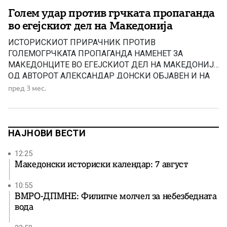
Голем удар против грчката пропаганда
во егејскиот дел на Македонија
ИСТОРИСКИOT ПРИРАЧНИК ПРОТИВ
ГОЛЕМОГРЧКАТА ПРОПАГАНДА НАМЕНЕТ ЗА
МАКЕДОНЦИТЕ ВО ЕГEЈСКИОТ ДЕЛ НА МАКЕДОНИЈА
ОД АВТОРОТ АЛЕКСАНДАР ДОНСКИ ОБЈАВЕН И НА
ГРЧКИ ЈАЗИК! Пред извесно време МН објави
пред 3 мес.
информација за објавување на ИСТОРИСКИ
ПРИРАЧНИК ПРОТИВ ГОЛЕМОГРЧКАТА
ПРОПАГАНДА НАМЕНЕТ ЗА МАКЕДОНЦИТЕ ВО
ЕГEЈСКИОТ ДЕЛ НА МАКЕДОНИЈА од авторот
НАЈНОВИ ВЕСТИ
Александар Донски. Книгата во електронски pdf
формат е објавена […]
12:25
Македонски историски календар: 7 август
10:55
ВМРО-ДПМНЕ: Филипче молчел за небезбедната
вода