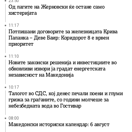
23:50
Од лагите на Жерновски ќе остане само
хистеријата
11:17
Потпишани договорите за железницата Крива
Паланка – Деве Баир: Коридорот 8 е врвен
приоритет
11:10
Новите законски решенија и инвестициите во
обновливи извори ја градат енергетската
независност на Македонија
10:17
Талогот во СДС, кој денес печали поени и глуми
грижа за граѓаните, со години молчеше за
небезбедната вода во Гостивар
08:00
Македонски историски календар: 6 август