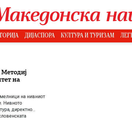
ТОРИЈА
ДИЈАСПОРА
КУЛТУРА И ТУРИЗАМ
ЛЕГ
 Методиј
итет на
емелници на нивниот
е. Нивното
тура, директно
 словенската
едство за нас
ужи како […]