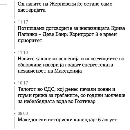
Од лагите на Жерновски ќе остане само
хистеријата
11:17
Потпишани договорите за железницата Крива
Паланка – Деве Баир: Коридорот 8 е врвен
приоритет
11:10
Новите законски решенија и инвестициите во
обновливи извори ја градат енергетската
независност на Македонија
10:17
Талогот во СДС, кој денес печали поени и
глуми грижа за граѓаните, со години молчеше
за небезбедната вода во Гостивар
08:00
Македонски историски календар: 6 август