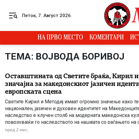
Skip to content
Петок, 7. Август 2026.
Menu
НА ПРВО МЕСТО
КОМЕНТАРИ
ИС
ТЕМА: ВОЈВОДА БОРИВОЈ
Оставштината од Светите браќа, Кирил и
значајна за македонскиот јазичен идент
европската сцена
Светите Кирил и Методиј имаат огромно значење како т
национален, јазичен и духовен идентитет на Македонцит
наследство е клучен столб на модерната македонска кул
поврзувајќи го наследството на нацијата со раѓањето на
писменост. Светите браќа Кирил и Методиј, оставија насл
пред 2 мес.
Македонците кое обезбедува историски континуитет и сл