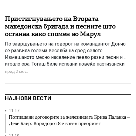
Пристигнувањето на Втората
македонска бригада и песните што
останаа како спомен во Марул
По завршувањето на говорот на командантот Дончо
се развила голема веселба на сред селото.
Измешаното месно население пеело разни песни и
играло ора. Тогаш биле испеани повеќе партизански
борбени песни, како и песните „Офицери, браќа мили“
пред 2 мес.
и „Драганка“. По завршувањето на говорот,
командантот Дончо се договорил со позадината за
исхрана на војската и сместување на […]
НАЈНОВИ ВЕСТИ
11:17
Потпишани договорите за железницата Крива Паланка –
Деве Баир: Коридорот 8 е врвен приоритет