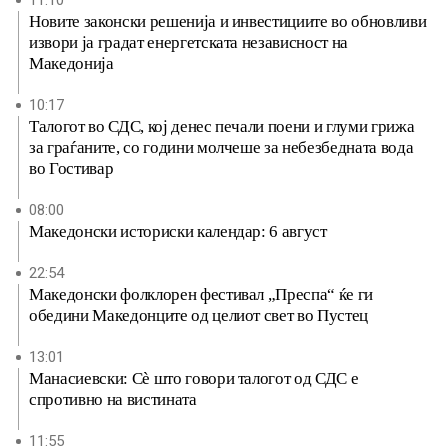
11:10
Новите законски решенија и инвестициите во обновливи
извори ја градат енергетската независност на
Македонија
10:17
Талогот во СДС, кој денес печали поени и глуми грижа
за граѓаните, со години молчеше за небезбедната вода
во Гостивар
08:00
Македонски историски календар: 6 август
22:54
Македонски фолклорен фестивал „Преспа“ ќе ги
обедини Македонците од целиот свет во Пустец
13:01
Манасиевски: Сè што говори талогот од СДС е
спротивно на вистината
11:55