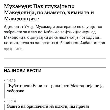
Мухамеди: Пак плукајте по
Македонија, по знамето, химната и
Македонците
Адвокатот Умејр Мухамеди реагираше по случајот со
забраната за влез во Албанија за функционери од
Македонија, оценувајќи дека настанот ја потврдува
неговата теза за односот на Албанија кон Албанците од
Македонија. Адвокатот Умејр Мухамеди реагираше по
пред 1 мес.
информациите дека на двајца пратеници од
Македонија од албанска етничка припадност, како и на
владин функционер, им бил забранет […]
НАЈНОВИ ВЕСТИ
14:16
Љуботенски Бачила – рана што Македонија не ја
заборава
11:14
Зошто на бришачите на шахти, им пречат