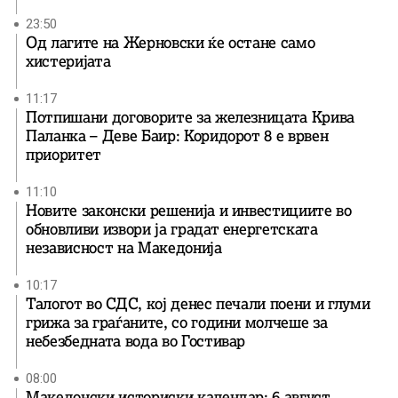
23:50
Од лагите на Жерновски ќе остане само
хистеријата
11:17
Потпишани договорите за железницата Крива
Паланка – Деве Баир: Коридорот 8 е врвен
приоритет
11:10
Новите законски решенија и инвестициите во
обновливи извори ја градат енергетската
независност на Македонија
10:17
Талогот во СДС, кој денес печали поени и глуми
грижа за граѓаните, со години молчеше за
небезбедната вода во Гостивар
08:00
Македонски историски календар: 6 август