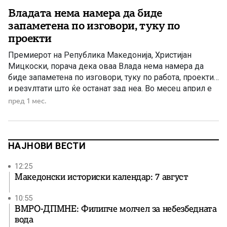
Владата нема намера да биде
запаметена по изговори, туку по
проекти
Премиерот на Република Македонија, Христијан
Мицкоски, порача дека оваа Влада нема намера да
биде запаметена по изговори, туку по работа, проекти
и резултати што ќе останат зад неа. Во месец април е
забележан исклучително висок степен на реализација
пред 1 мес.
на проекти и силен раст во градежништвото.
Последните податоци на Државниот завод за
статистика покажуваат дека состојбата […]
НАЈНОВИ ВЕСТИ
12:25
Македонски историски календар: 7 август
10:55
ВМРО-ДПМНЕ: Филипче молчел за небезбедната
вода