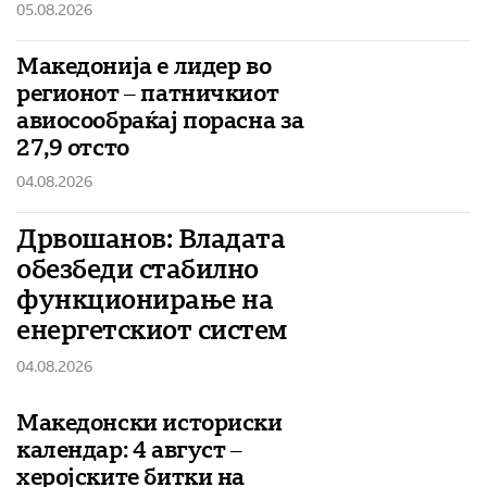
05.08.2026
Македонија е лидер во
регионот – патничкиот
авиосообраќај порасна за
27,9 отсто
04.08.2026
Дрвошанов: Владата
обезбеди стабилно
функционирање на
енергетскиот систем
04.08.2026
Македонски историски
календар: 4 август –
херојските битки на