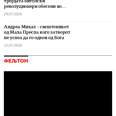
тројцата битолски
револуционери обесени во
Скопје
29.07.2026
Андреа Михал – свештеникот
од Мала Преспа кого затворот
не успеа да го одвои од Бога
22.07.2026
ФЕЉТОН