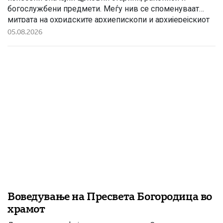
богослужбени предмети. Меѓу нив се споменуваат
митрата на охридските архиепископи и архијерејскиот
жезол. По Букурешкиот мировен договор од 1913
05.08.2026
година, Македонија била поделена меѓу соседните
држави, а Вардарскиот дел потпаднал под власта на
Кралството Србија. Само две години подоцна, во […]
Воведување на Пресвета Богородица во
храмот