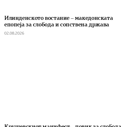
Илинденското востание – македонската
епопеја за слобода и сопствена држава
02.08.2026
Крушевскиот манифест – повик за слобода,