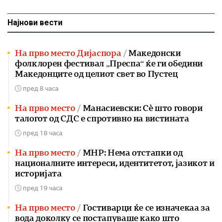
Најнови вести
На прво место Дијаспора
Македонски
фолклорен фестивал „Преспа“ ќе ги обедини
Македонците од целиот свет во Пустец
пред 8 часа
На прво место
Манасиевски: Сè што говори
талогот од СДС е спротивно на вистината
пред 18 часа
На прво место
МНР: Нема отстапки од
националните интереси, идентитетот, јазикот и
историјата
пред 19 часа
На прво место
Гостиварци ќе се изначекаа за
вода доколку се постапуваше како што