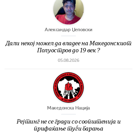
Александар Џеповски
Дали некој можел да владее на Македонскиот
Полуостров до 19 век ?
05.08.2026
Македонска Нација
Рејтинг не се гради со соопштенија и
прифаќање туѓи барања