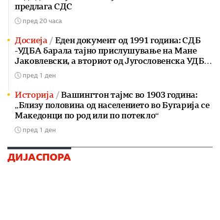
предлага СДС
пред 20 часа
Досиеја
Еден документ од 1991 година: СДБ
-УДБА барала тајно прислушување на Мане
Јаковлевски, а вториот од Југословенска УДБА
од 1984 г.
пред 1 ден
Историја
Вашингтон тајмс во 1903 година:
„Близу половина од населението во Бугарија се
Македонци по род или по потекло“
пред 1 ден
ДИЈАСПОРА