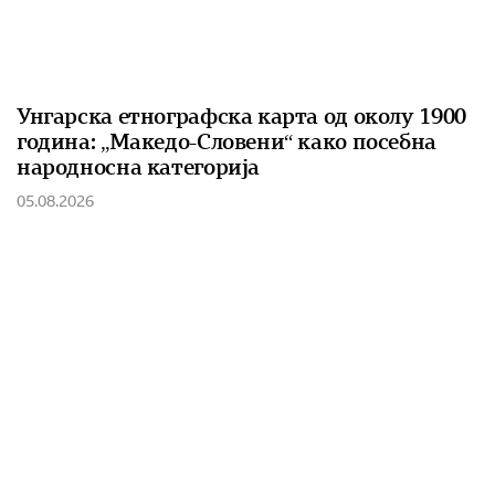
Унгарска етнографска карта од околу 1900
година: „Македо-Словени“ како посебна
народносна категорија
05.08.2026