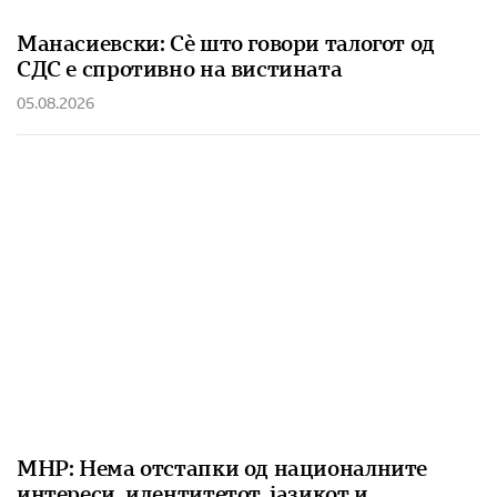
Манасиевски: Сè што говори талогот од
СДС е спротивно на вистината
05.08.2026
МНР: Нема отстапки од националните
интереси, идентитетот, јазикот и