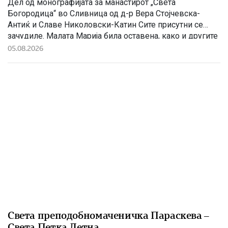
Дел од монографијата за манастирот „Света
Богородица“ во Сливница од д-р Вера Стојчевска-
Антиќ и Славе Николовски-Катин Сите присутни се
зачудиле. Малата Марија била оставена, како и другите
девици да живее во храмот. Таа се откажала од
05.08.2026
родителите и му се посветила на Бога. Татко ù Јоаким
починал на 80 години. Ана останала сама и се […]
Света преподобномаченичка Параскева –
Света Петка Летна