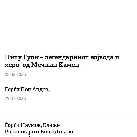
Питу Гули – легендарниот војвода и
херој од Мечкин Камен
05.08.2026
Ѓорѓи Поп Андов,
29.07.2026
Ѓорѓи Наумов, Блаже
Рогозинаро и Кочо Десано –