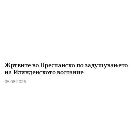
Жртвите во Преспанско по задушувањето
на Илинденското востание
05.08.2026