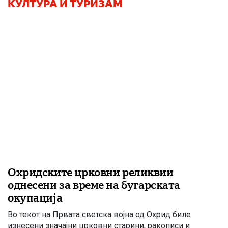
КУЛТУРА И ТУРИЗАМ
Охридските црковни реликвии
однесени за време на бугарската
окупација
Во текот на Првата светска војна од Охрид биле
изнесени значајни црковни старини, ракописи и