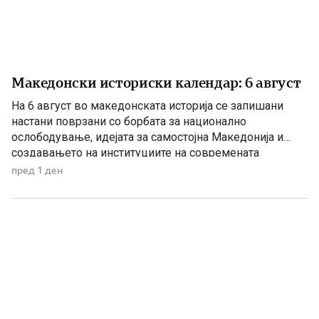
Македонски историски календар: 6 август
На 6 август во македонската историја се запишани
настани поврзани со борбата за национално
ослободување, идејата за самостојна Македонија и
создавањето на институциите на современата
македонска држава. 1875 – Роден е Григорие Хаџи
пред 1 ден
Ташковиќ На 6 август 1875 година во Воден е роден
Григорие Хаџи Ташковиќ – македонски револуционер,
публицист, книжевник и еден од предводниците […]