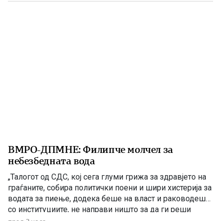
1903 година европската јавност ги добила првите
поопширни вести за востанието што неколку дена
претходно избувнало […]
ВМРО-ДПМНЕ: Филипче молчел за
небезбедната вода
„Талогот од СДС, кој сега глуми грижа за здравјето на
граѓаните, собира политички поени и шири хистерија за
водата за пиење, додека беше на власт и раководеше
со институциите, не направи ништо за да ги реши
проблемите. Проблеми со квалитетот на водата за