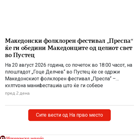
Македонски фолклорен фестивал „Преспа“
ќе ги обедини Македонците од целиот свет
во Пустец
На 20 август 2026 година, со почеток во 18:00 часот, на
плоштадот „Гоце Делчев“ во Пустец ќе се одржи
Македонскиот фолклорен фестивал „Преспа“ –
културна манифестација што ќе ги собере
Македонците од Македонија, Албанија и дијаспората во
пред 2 дена
чест на македонската традиција, песна и оро.
Фестивалот ќе биде можност за промоција на богатото
македонско културно наследство […]
Сите вести од На прво место