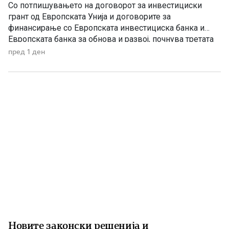
Со потпишувањето на договорот за инвестициски
грант од Европската Унија и договорите за
финансирање со Европската инвестициска банка и
Европската банка за обнова и развој, почнува третата
фаза од финансирањето на железничката делница
пред 1 ден
Крива Паланка – Деве Баир, која е дел од Коридорот
8. На потпишувањето во Владата присуствуваа
премиерот Христијан Мицкоски, вицепремиерот и
министер […]
Новите законски решенија и