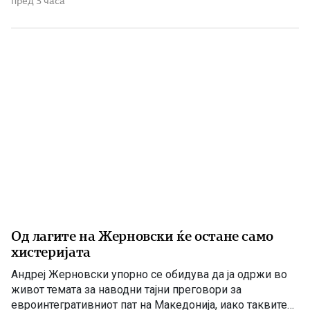
пред 3 часа
пиење имаше и во времето кога Венко Филипче беше
министер за здравство, […]
Од лагите на Жерновски ќе остане само
хистеријата
Андреј Жерновски упорно се обидува да ја одржи во
живот темата за наводни тајни преговори за
евроинтегративниот пат на Македонија, иако таквите