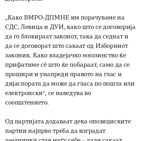
„Како ВМРО-ДПМНЕ им порачуваме на
СДС, Левица и ДУИ, како што се договорија
да го блокираат законот, така да седнат и
да се договорат што сакаат од Изборниот
законик. Како владејачко мнозинство ќе
прифатиме сè што ќе побараат, само да се
прошири и унапреди правото на глас и
дијаспората да може да гласа по пошта или
електронски“, се наведува во
соопштението.
Од партијата додаваат дека опозициските
партии најпрво треба да изградат
заеднички став меѓу себе – дали сакаат