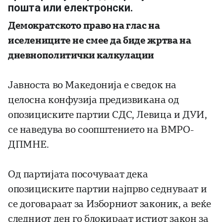
пошта или електронски.
Демократското право на глас на
иселениците не смее да биде жртва на
дневнополитички калкулации
Јавноста во Македонија е сведок на
целосна конфузија предизвикана од
опозициските партии СДС, Левица и ДУИ,
се наведува во соопштението на ВМРО-
ДПМНЕ.
Од партијата посочуваат дека
опозициските партии најпрво седнуваат и
се договараат за Изборниот законик, а веќе
следниот ден го блокираат истиот закон за