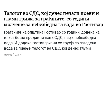
Талогот во СДС, кој денес печали поени и
глуми грижа за граѓаните, со години
молчеше за небезбедната вода во Гостивар
Граѓаните на општина Гостивар со години, додека на
власт беше предавничката СДС, пиеја небезбедна
вода. И додека гостиварчани се труеја со загадена
вода за пиење, талогот на СДС, кој денес глуми
загриженост, само за да ќари некој беден политички
пред 1 ден
поен, со години молчеа. Иако тогаш направените
анализи, во повеќе наврати во гостиварскиот
водовод, утврдија небезбедна […]