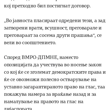
кој претходно бил постигнат договор.
„Во јавноста пласираат одредени тези, а зад
затворени врати, всушност, преговарале и
преговараат за сосема други прашања“, се
вели во соопштението.
Според ВМРО-ДПМНЕ, наместо
опозицијата да учествува во носење закон
со кој ќе се зголемат демократските права и
ќе се овозможи полесно остварување на
уставно загарантираното право на глас, таа
покажува намера за враќање назад и за
намалување на правото на глас на
дијаспората.