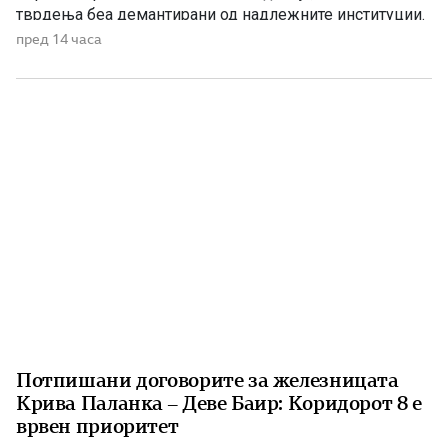
тврдења беа демантирани од надлежните институции.
Како што им пукна меурот од сапуница наречен
пред 14 часа
„мигранти за пари“, така на СДС му пука и најновата
конструкција – дека власта тајно се подготвува да го
[…]
Потпишани договорите за железницата
Крива Паланка – Деве Баир: Коридорот 8 е
врвен приоритет