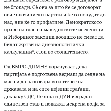
не блокади. Сè она за што ќе се договорат
овие опозициски партии и ќе го понудат до
нас, ние ќе го прифатиме. Демократското
право на глас на македонските иселеници
и Изборниот законик воопшто не смеат да
бидат жртви на дневнополитички
калкулации“, стои во соопштението.
Од ВМРО-ДПМНЕ порачуваат дека
партијата е подготвена веднаш да седне на
маса и да разговара во интерес на
државата и на сите нејзини граѓани,
доколку СДС, Левица и ДУИ изградат
единствен став и покажат искрена волја за