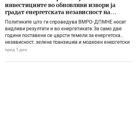
инвестициите во обновливи извори ја
градат енергетската независност на
Македонија
Политиките што ги спроведува ВМРО-ДПМНЕ носат
видливи резултати и во енергетиката. За само две
години поставени се цврсти темели за енергетска
независност, зелена транзиција и модерен енергетски
систем кој ќе обезбеди сигурност, нови инвестиции и
пред 1 ден
одржлив развој. По години на застој, денес Македонија
има нов Закон за енергетика, усогласен со европските
директиви, како и Интегриран […]