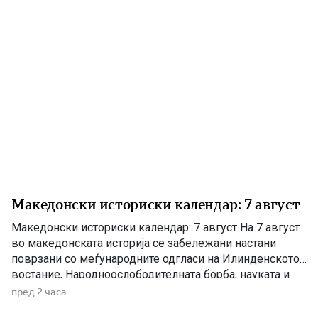
Македонски историски календар: 7 август
Македонски историски календар: 7 август На 7 август
во македонската историја се забележани настани
поврзани со меѓународните одгласи на Илинденското
востание, Народноослободителната борба, науката и
современата македонска уметност. 1903 – Европскиот
пред 2 часа
печат известува за Илинденското востание На 7 август