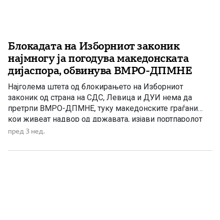
Блокадата на Изборниот законик
најмногу ја погодува македонската
дијаспора, обвинува ВМРО-ДПМНЕ
Најголема штета од блокирањето на Изборниот
законик од страна на СДС, Левица и ДУИ нема да
претрпи ВМРО-ДПМНЕ, туку македонските граѓани
кои живеат надвор од државата, изјави портпаролот
на ВМРО-ДПМНЕ, Валентин Манасиевски. Според
пред 3 нед.
него, со месеци се воделе разговори за усогласување
на новото законско решение, со цел да се обезбеди
поширок политички консензус и да […]