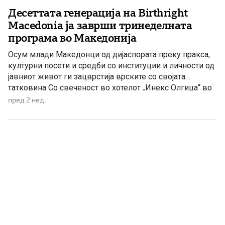
Десеттата генерација на Birthright
Macedonia ја заврши тринеделната
програма во Македонија
Осум млади Македонци од дијаспората преку пракса,
културни посети и средби со институции и личности од
јавниот живот ги зацврстија врските со својата
татковина Со свеченост во хотелот „Инекс Олгица“ во
Охрид беше затворено јубилејното десетто издание на
пред 2 нед.
програмата Birthright Macedonia 2026, во организација
на Обединетата македонска дијаспора (United
Macedonian Diaspora – UMD). Осум млади […]