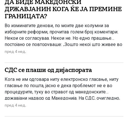
ДА БИДЕ МАКЕДОНСКИ
ДРЖАВЈАНИН КОГА ЌЕ ЈА ПРЕМИНЕ
ГРАНИЦАТА?
Во изминатите денови, по моите две колумни за
изборните реформи, прочитав голем број коментари.
Некои се согласуваа. Некои не. Но едно прашање
постојано се повторуваше: „Зошто некој што живее во
странство да одлучува за оние што живеат во
пред 4 нед.
Македонија?“ Тоа е легитимно прашање. Но дозволете
и јас да поставам едно. Дали Македонецот престанува
СДС се плаши од дијаспората
да биде […]
Кога не им одговара ниту електронско гласање, ниту
гласање по пошта, јасно е дека проблемот не е во
процедурите, туку во стравот од македонските
државјани надвор од Македонија. На СДС, очигледно,
не им одговара електронско гласање. Сега не им
пред 4 нед.
одговара ниту гласање по пошта. Утре, веројатно, нема
да им одговара ни гласање со лично присуство, […]