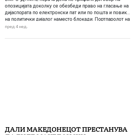
опозицијата доколку се обезбеди право на гласање на
дијаспората по електронски пат или по пошта и повика
на политички дијалог наместо блокади. Портпаролот на
ВМРО-ДПМНЕ, Манасиевски, порача дека СДС,
пред 4 нед.
Левица и ДУИ најнапред треба да изградат заеднички
став околу измените на Изборниот законик, по што
владејачката партија е […]
ДАЛИ МАКЕДОНЕЦОТ ПРЕСТАНУВА