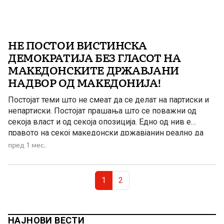
НЕ ПОСТОИ ВИСТИНСКА
ДЕМОКРАТИЈА БЕЗ ГЛАСОТ НА
МАКЕДОНСКИТЕ ДРЖАВЈАНИ
НАДВОР ОД МАКЕДОНИЈА!
Постојат теми што не смеат да се делат на партиски и
непартиски. Постојат прашања што се поважни од
секоја власт и од секоја опозиција. Едно од нив е
правото на секој македонски државјанин реално да
учествува во одлучувањето за иднината на својата
пред 1 мес.
татковина. Во вистинска демократија не смее да
постојат граѓани чии гласови вредат повеќе […]
Page navigation
Current Page
Page
1
2
НАЈНОВИ ВЕСТИ