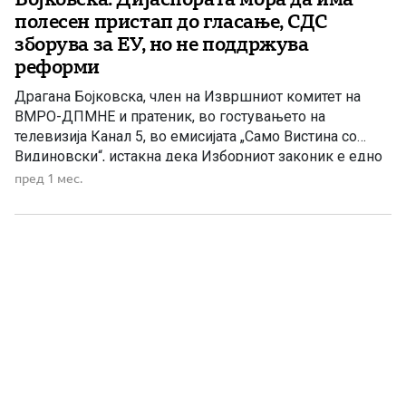
полесен пристап до гласање, СДС
зборува за ЕУ, но не поддржува
реформи
Драгана Бојковска, член на Извршниот комитет на
ВМРО-ДПМНЕ и пратеник, во гостувањето на
телевизија Канал 5, во емисијата „Само Вистина со
Видиновски“, истакна дека Изборниот законик е едно
од клучните прашања за остварување на
пред 1 мес.
демократските права на граѓаните, особено на
избирачкото право. Таа нагласи дека посебно
внимание мора да се посвети на македонската
дијаспора и […]