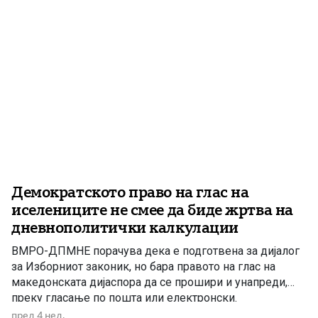
Демократското право на глас на
иселениците не смее да биде жртва на
дневнополитички калкулации
ВМРО-ДПМНЕ порачува дека е подготвена за дијалог
за Изборниот законик, но бара правото на глас на
македонската дијаспора да се прошири и унапреди,
преку гласање по пошта или електронски.
Демократското право на глас на иселениците не смее
пред 4 нед.