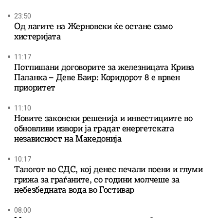
23:50
Од лагите на Жерновски ќе остане само
хистеријата
11:17
Потпишани договорите за железницата Крива
Паланка – Деве Баир: Коридорот 8 е врвен
приоритет
11:10
Новите законски решенија и инвестициите во
обновливи извори ја градат енергетската
независност на Македонија
10:17
Талогот во СДС, кој денес печали поени и глуми
грижа за граѓаните, со години молчеше за
небезбедната вода во Гостивар
08:00