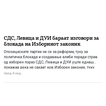
СДС, Левица и ДУИ бараат изговори за
блокада на Изборниот законик
Опозициските партии не се за реформи, туку за
политичка блокада и создавање алиби поради страв
од изборен пораз СДС, Левица и ДУИ уште еднаш
покажаа дека не сакаат нов Изборен законик, туку
продолжување на политичките блокади. Иако со
пред 4 нед.
месеци учествуваа во разговорите и во
усогласувањето на текстот, во моментот кога требаше
да се постигне конечен […]