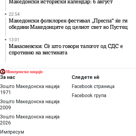
Македонски историски календар: 6 август
22:54
Македонски фолклорен фестивал „Преспа“ ќе ги
обедини Македонците од целиот свет во Пустец
13:01
Манасиевски: Сè што говори талогот од СДС е
спротивно на вистината
За нас
Следете нѐ
Зошто Македонска нација
Facebook страница
1971
Facebook група
Зошто Македонска нација
2009
Зошто Македонска нација
2026
Импресум