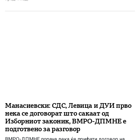
да биде жртва на дневнополитички калкулации
Јавноста во Македонија е сведок на целосна
конфузија предизвикана од опозициските партии […]
Манасиевски: СДС, Левица и ДУИ прво
нека се договорат што сакаат од
Изборниот законик, ВМРО-ДПМНЕ е
подготвено за разговор
ВМРО-ДПМНЕ порача дека ќе прифати договор на