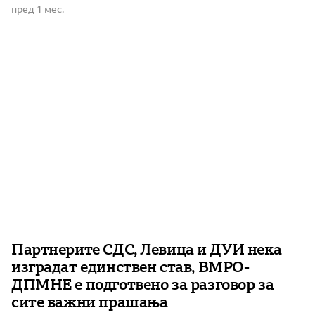
македонските државјани во дијаспората. На
пред 1 мес.
денешната средба на работната група за Изборниот
законик, по иницијатива на ВМРО-ДПМНЕ, повторно
беше отворено прашањето за можноста
македонските државјани кои живеат […]
Партнерите СДС, Левица и ДУИ нека
изградат единствен став, ВМРО-
ДПМНЕ е подготвено за разговор за
сите важни прашања