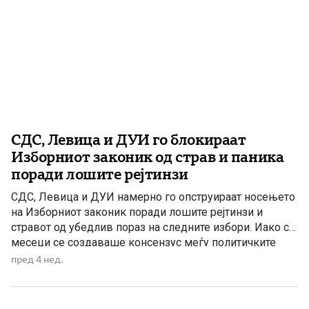
СДС, Левица и ДУИ го блокираат
Изборниот законик од страв и паника
поради лошите рејтинзи
СДС, Левица и ДУИ намерно го опструираат носењето
на Изборниот законик поради лошите рејтинзи и
стравот од убедлив пораз на следните избори. Иако со
месеци се создаваше консензус меѓу политичките
партии за носење на овој важен реформски закон,
пред 4 нед.
опозициските партии наместо договор и одговорност,
избраа блокади, хаос и политичка какафонија во
јавноста. Левица, откако виде […]