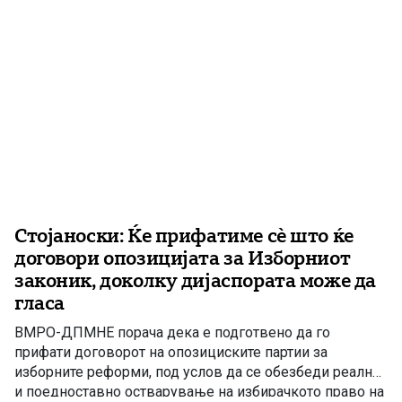
Стојаноски: Ќе прифатиме сè што ќе
договори опозицијата за Изборниот
законик, доколку дијаспората може да
гласа
ВМРО-ДПМНЕ порача дека е подготвено да го
прифати договорот на опозициските партии за
изборните реформи, под услов да се обезбеди реално
и поедноставно остварување на избирачкото право на