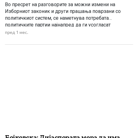
Во пресрет на разговорите за можни измени на
Изборниот законик и други прашања поврзани со
политичкиот систем, се наметнува потребата
политичките партии најнапред да ги усогласат
сопствените позиции. СДС, Левица и ДУИ, кои во
пред 1 мес.
повеќе наврати настапуваат со различни, а понекогаш
и спротивставени ставови, најпрво треба да се
договорат што навистина предлагаат. Дали се залагаат
[…]
Бојковска: Дијаспората мора да има