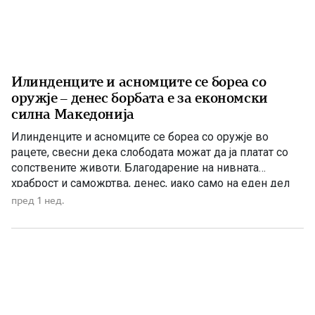
Илинденците и асномците се бореа со
оружје – денес борбата е за економски
силна Македонија
Илинденците и асномците се бореа со оружје во
рацете, свесни дека слободата можат да ја платат со
сопствените животи. Благодарение на нивната
храброст и саможртва, денес, иако само на еден дел
од Македонија, имаме сопствена држава, свој
пред 1 нед.
македонски јазик и можност слободно да го славиме
македонското име. Нивниот аманет не е само да се
поклонуваме […]