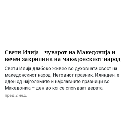
Свети Илија – чуварот на Македонија и
вечен закрилник на македонскиот народ
Свети Илија длабоко живее во духовната свест на
македонскиот народ. Неговиот празник, Илинден, е
еден од најголемите и најславните празници во
Македонија – ден во кој се спојуваат верата,
историјата, борбата за слобода и љубовта кон
пред 2 нед.
татковината. Македонците од памтивек го почитуваат
Свети Илија како силен заштитник и небесен чувар. Во
народното верување тој господари […]