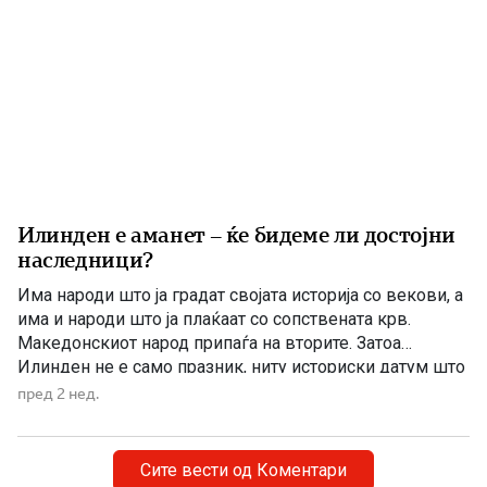
Илинден е аманет – ќе бидеме ли достојни
наследници?
Има народи што ја градат својата историја со векови, а
има и народи што ја плаќаат со сопствената крв.
Македонскиот народ припаѓа на вторите. Затоа
Илинден не е само празник, ниту историски датум што
еднаш годишно го одбележуваме со говори, венци и
пред 2 нед.
свечености. Илинден е совеста на Македонија. Ден
кога мора да си го поставиме […]
Сите вести од Коментари