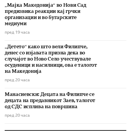
„Мајка Македонија“ во Нови Сад
предизвика реакции кај грчки
организации и во бугарските
медиуми
пред 19 часа
„Детето“ како што вели Филипче,
денес со изјавата призна дека во
случајот во Ново Село учествувале
осуденици и насилници, ова е талогот
на Македонија
пред 20 часа
Манасиевски: Децата на Филипче се
децата на предавникот Заев, талогот
од СДС исплива на површина
пред 20 часа