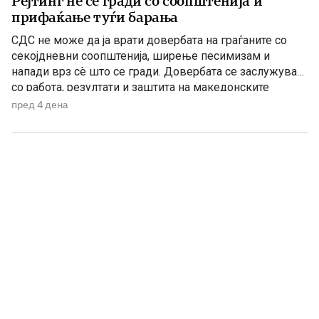
Рејтинг не се гради со соопштенија и
прифаќање туѓи барања
СДС не може да ја врати довербата на граѓаните со
секојдневни соопштенија, ширење песимизам и
напади врз сè што се гради. Довербата се заслужува
со работа, резултати и заштита на македонските
национални и државни интереси. По седумгодишното
пред 4 дена
владеење со ДУИ, СДС денес се обидува да создаде
впечаток дека е сериозна опозиција. Но, граѓаните
добро паметат […]