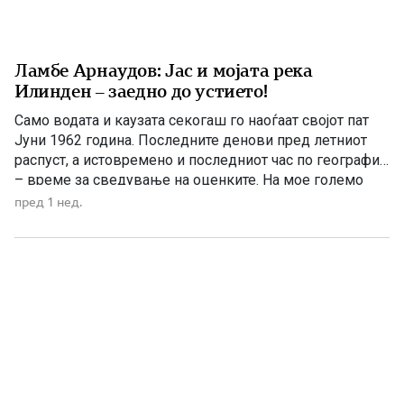
Ламбе Арнаудов: Јас и мојата река
Илинден – заедно до устието!
Само водата и каузата секогаш го наоѓаат својот пат
Јуни 1962 година. Последните денови пред летниот
распуст, а истовремено и последниот час по географија
– време за сведување на оценките. На мое големо
изненадување, учителката ме крена мене и ми
пред 1 нед.
постави прашање со кое, како што рече, требаше да ги
расчисти дилемите околу мојата конечна […]