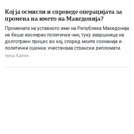
Кој ја осмисли и спроведе операцијата за
промена на името на Македонија?
Промената на уставното име на Република Македонија
не беше изолиран политички чин, туку завршница на
долготраен процес во кој, според моите сознанија и
политички оценки, учествуваа странски дипломати,
домашни политичари и регионални центри на влијание.
пред 4 дена
Сметам дека значајна улога во тој процес имаше
американскиот дипломат Филип Рикер, кој долги
години беше непосредно вклучен во американската
[…]