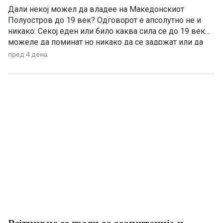
Дали некој можел да владее на Македонскиот
Полуостров до 19 век? Одговорот е апсолутно не и
никако. Секој еден или било каква сила се до 19 век
можеле да поминат но никако да се задржат или да
управуваат поради неколку причини – планинската
пред 4 дена
конфигурација, предолги и изморувачки патувања,
климата и непознавање на населени места се […]