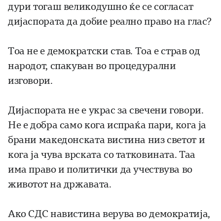
дури тогаш великодушно ќе се согласат
дијаспората да добие реално право на глас?
Тоа не е демократски став. Тоа е страв од
народот, спакуван во процедурални
изговори.
Дијаспората не е украс за свечени говори.
Не е добра само кога испраќа пари, кога ја
брани македонската вистина низ светот и
кога ја чува врската со татковината. Таа
има право и политички да учествува во
животот на државата.
Ако СДС навистина верува во демократија,