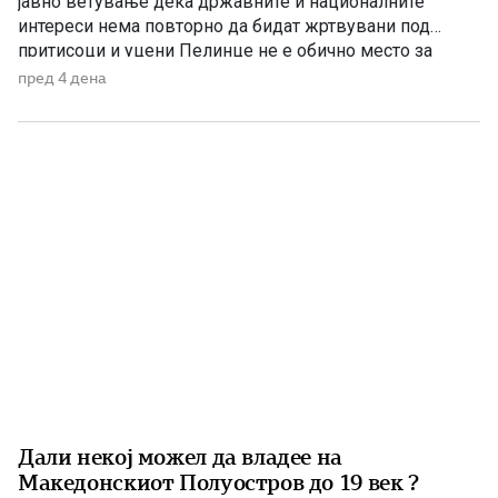
јавно ветување дека државните и националните
интереси нема повторно да бидат жртвувани под
притисоци и уцени Пелинце не е обично место за
политички говори. Таму секој збор има поголема
пред 4 дена
тежина, затоа што сè потсетува на борбата и
државотворната мисла на македонскиот народ. Затоа
изјавата на премиерот Христијан Мицкоски дека […]
Дали некој можел да владее на
Македонскиот Полуостров до 19 век ?