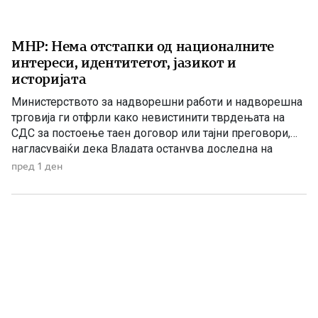
МНР: Нема отстапки од националните
интереси, идентитетот, јазикот и
историјата
Министерството за надворешни работи и надворешна
трговија ги отфрли како невистинити тврдењата на
СДС за постоење таен договор или тајни преговори,
нагласувајќи дека Владата останува доследна на
утврдените државни позиции и нема да прифати
пред 1 ден
отстапки од македонските национални интереси,
идентитетот, јазикот и историјата. „Денешната прес-
конференција на СДС е уште еден обид за создавање
хистерија и […]