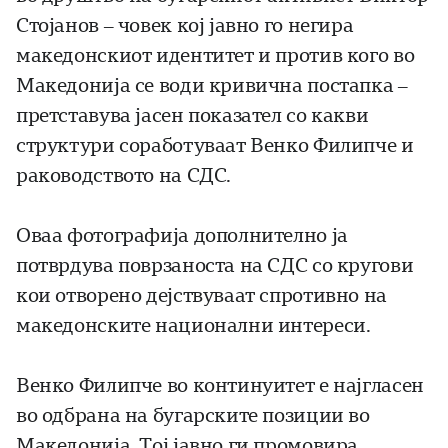
Стојанов – човек кој јавно го негира
македонскиот идентитет и против кого во
Македонија се води кривична постапка –
претставува јасен показател со какви
структури соработуваат Венко Филипче и
раководството на СДС.
Оваа фотографија дополнително ја
потврдува поврзаноста на СДС со кругови
кои отворено дејствуваат спротивно на
македонските национални интереси.
Венко Филипче во континуитет е најгласен
во одбрана на бугарските позиции во
Македонија. Тој јавно ги промовира