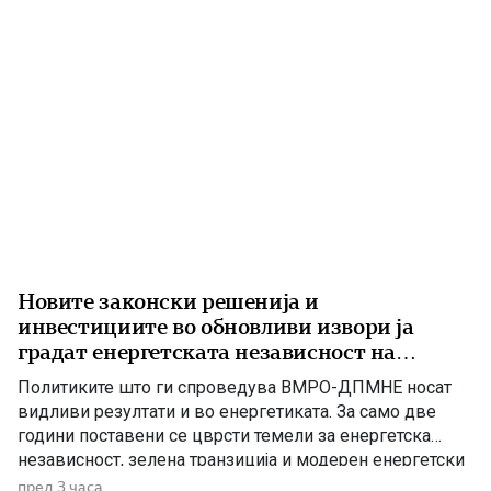
министер […]
Новите законски решенија и
инвестициите во обновливи извори ја
градат енергетската независност на
Македонија
Политиките што ги спроведува ВМРО-ДПМНЕ носат
видливи резултати и во енергетиката. За само две
години поставени се цврсти темели за енергетска
независност, зелена транзиција и модерен енергетски
систем кој ќе обезбеди сигурност, нови инвестиции и
пред 3 часа