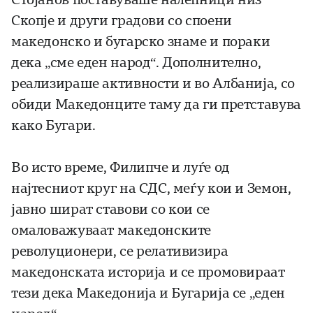
Скопје и други градови со споени
македонско и бугарско знаме и пораки
дека „сме еден народ“. Дополнително,
реализираше активности и во Албанија, со
обиди Македонците таму да ги претставува
како Бугари.
Во исто време, Филипче и луѓе од
најтесниот круг на СДС, меѓу кои и Земон,
јавно шират ставови со кои се
омаловажуваат македонските
револуционери, се релативизира
македонската историја и се промовираат
тези дека Македонија и Бугарија се „еден