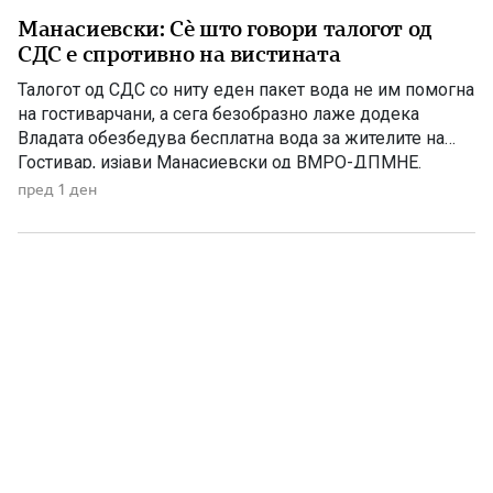
Манасиевски: Сè што говори талогот од
СДС е спротивно на вистината
Талогот од СДС со ниту еден пакет вода не им помогна
на гостиварчани, а сега безобразно лаже додека
Владата обезбедува бесплатна вода за жителите на
Гостивар, изјави Манасиевски од ВМРО-ДПМНЕ.
„Колку злоба и неискреност има во СДС, кога дрско се
пред 1 ден
обидува да прикаже дека постојат некакви бизнис-
интереси со водата што Владата бесплатно им ја дели
[…]