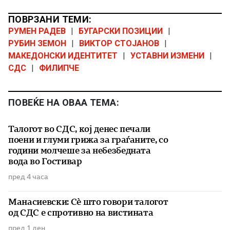
ПОВРЗАНИ ТЕМИ:
РУМЕН РАДЕВ
|
БУГАРСКИ ПОЗИЦИИ
|
РУБИН ЗЕМОН
|
ВИКТОР СТОЈАНОВ
|
МАКЕДОНСКИ ИДЕНТИТЕТ
|
УСТАВНИ ИЗМЕНИ
|
СДС
|
ФИЛИПЧЕ
ПОВЕЌЕ НА ОВАА ТЕМА:
Талогот во СДС, кој денес печали
поени и глуми грижа за граѓаните, со
години молчеше за небезбедната
вода во Гостивар
пред 4 часа
Манасиевски: Сè што говори талогот
од СДС е спротивно на вистината
пред 1 ден