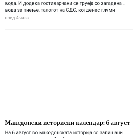
вода. И додека гостиварчани се труеја со загадена
вода за пиење, талогот на СДС, кој денес глуми
загриженост, само за да ќари некој беден политички
пред 4 часа
поен, со години молчеа. Иако тогаш направените
анализи, во повеќе наврати во гостиварскиот
водовод, утврдија небезбедна […]
Македонски историски календар: 6 август
На 6 август во македонската историја се запишани