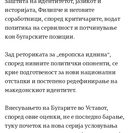
заштита на идентитетот, јазикот и
историјата, Филипче и неговите
соработници, според критичарите, водат
политика на сервилност и потчинување
кон бугарските позиции.
Зад реториката за „европска иднина“,
според нивните политички опоненти, се
крие подготвеност за нови национални
отстапки и постепено редефинирање на
македонскиот идентитет.
Внесувањето на Бугарите во Уставот,
според овие оценки, не е последно барање,
туку почеток на нова серија условувања