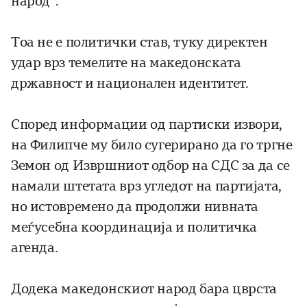
народ“.
Тоа не е политички став, туку директен
удар врз темелите на македонската
државност и национален идентитет.
Според информации од партиски извори,
на Филипче му било сугерирано да го тргне
Земон од Извршниот одбор на СДС за да се
намали штетата врз угледот на партијата,
но истовремено да продолжи нивната
меѓусебна координација и политичка
агенда.
Додека македонскиот народ бара цврста