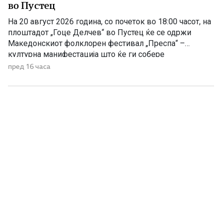
во Пустец
На 20 август 2026 година, со почеток во 18:00 часот, на
плоштадот „Гоце Делчев“ во Пустец ќе се одржи
Македонскиот фолклорен фестивал „Преспа“ –
културна манифестација што ќе ги собере
Македонците од Македонија, Албанија и дијаспората во
пред 16 часа
чест на македонската традиција, песна и оро.
Фестивалот ќе биде можност за промоција на богатото
македонско културно наследство […]