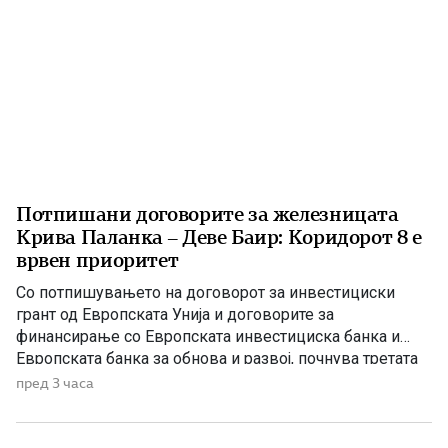
Потпишани договорите за железницата
Крива Паланка – Деве Баир: Коридорот 8 е
врвен приоритет
Со потпишувањето на договорот за инвестициски
грант од Европската Унија и договорите за
финансирање со Европската инвестициска банка и
Европската банка за обнова и развој, почнува третата
фаза од финансирањето на железничката делница
пред 3 часа
Крива Паланка – Деве Баир, која е дел од Коридорот
8. На потпишувањето во Владата присуствуваа
премиерот Христијан Мицкоски, вицепремиерот и