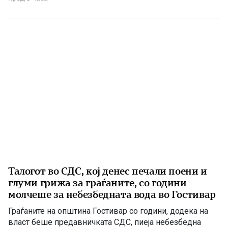
одржлив развој. По години на застој, денес Македонија
има нов Закон за енергетика, усогласен со европските
директиви, како и Интегриран […]
Талогот во СДС, кој денес печали поени и
глуми грижа за граѓаните, со години
молчеше за небезбедната вода во Гостивар
Граѓаните на општина Гостивар со години, додека на
власт беше предавничката СДС, пиеја небезбедна