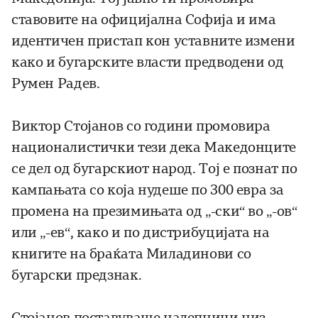
ставовите на официјална Софија и има
идентичен пристап кон уставните измени
како и бугарските власти предводени од
Румен Радев.
Виктор Стојанов со години промовира
националистички тези дека Македонците
се дел од бугарскиот народ. Тој е познат по
кампањата со која нудеше по 300 евра за
промена на презимињата од „-ски“ во „-ов“
или „-ев“, како и по дистрибуцијата на
книгите на браќата Миладинови со
бугарски предзнак.
Стојанов поставуваше налепници низ