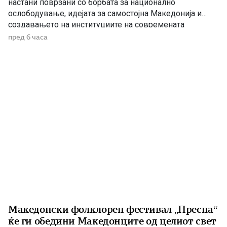
настани поврзани со борбата за национално
ослободување, идејата за самостојна Македонија и
создавањето на институциите на современата
македонска држава. 1875 – Роден е Григорие Хаџи
пред 6 часа
Ташковиќ На 6 август 1875 година во Воден е роден
Григорие Хаџи Ташковиќ – македонски револуционер,
публицист, книжевник и еден од предводниците […]
Македонски фолклорен фестивал „Преспа“
ќе ги обедини Македонците од целиот свет