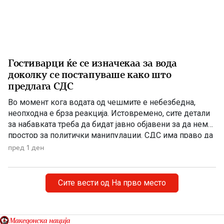
Гостиварци ќе се изначекаа за вода
доколку се постапуваше како што
предлага СДС
Во момент кога водата од чешмите е небезбедна,
неопходна е брза реакција. Истовремено, сите детали
за набавката треба да бидат јавно објавени за да нема
простор за политички манипулации. СДС има право да
бара отчетност, но останува прашањето дали во ваква
пред 1 ден
вонредна ситуација навистина очекувала граѓаните да
чекаат да заврши тендерската постапка додека се
соочуваат […]
Сите вести од На прво место