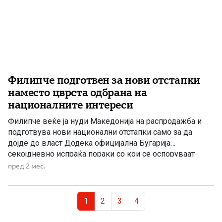
Филипче подготвен за нови отстапки
наместо цврста одбрана на
националните интереси
Филипче веќе ја нуди Македонија на распродажба и
подготвува нови национални отстапки само за да
дојде до власт Додека официјална Бугарија
секојдневно испраќа пораки со кои се оспоруваат
македонскиот идентитет, македонскиот јазик и
пред 2 мес.
историската посебност на македонскиот народ, Венко
Филипче молчи и ја убедува јавноста дека нема
Page navigation
причина за загриженост. Наместо јасно да ги брани […]
Current Page
Page
Page
Page
1
2
3
4