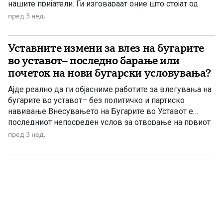
нашите пријатели. Ги изговараат оние што стојат од
другата страна. Со години Македонија верува дека
пред 3 нед.
нејзината европска иднина зависи од исполнувањето
на условите на Бугарија. Прво беше Договорот за
Уставните измени за влез на бугарите
добрососедство. Потоа протоколите. Потоа
францускиот предлог. Потоа […]
во уставот– последно барање или
почеток на нови бугарски условувања?
Ајде реално да ги објасниме работите за влегувања на
бугарите во уставот– без политичко и партиско
навивање Внесувањето на Бугарите во Уставот е
последниот непосреден услов за отворање на првиот
кластер, но не е последната обврска поврзана со
пред 3 нед.
Бугарија. Затоа тврдењето на Венко Филипче дека со
уставните измени завршуваат сите бугарски барања
не е поткрепено […]