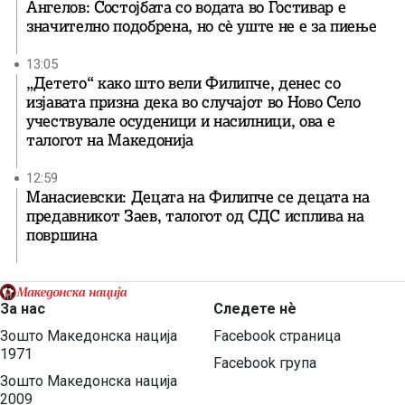
Ангелов: Состојбата со водата во Гостивар е
значително подобрена, но сè уште не е за пиење
13:05
„Детето“ како што вели Филипче, денес со
изјавата призна дека во случајот во Ново Село
учествувале осуденици и насилници, ова е
талогот на Македонија
12:59
Манасиевски: Децата на Филипче се децата на
предавникот Заев, талогот од СДС исплива на
површина
За нас
Следете нѐ
Зошто Македонска нација
Facebook страница
1971
Facebook група
Зошто Македонска нација
2009