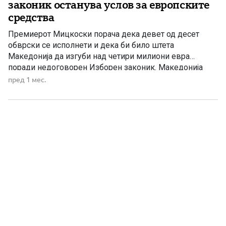
законик останува услов за европските
средства
Премиерот Мицкоски порача дека девет од десет
обврски се исполнети и дека би било штета
Македонија да изгуби над четири милиони евра
поради недоговорен Изборен законик. Македонија
покажува значителен напредок во спроведувањето на
пред 1 мес.
реформската агенда и се вбројува меѓу најуспешните
земји во користењето на можностите од Планот за
раст на Европската Унија. Сепак, за понатамошен […]