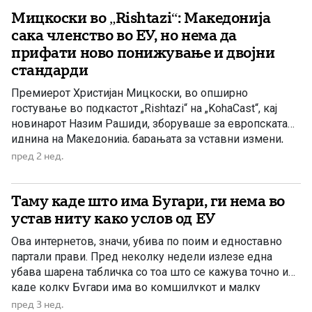
Мицкоски во „Rishtazi“: Македонија
сака членство во ЕУ, но нема да
прифати ново понижување и двојни
стандарди
Премиерот Христијан Мицкоски, во опширно
гостување во подкастот „Rishtazi“ на „KohaCast“, кај
новинарот Назим Рашиди, зборуваше за европската
иднина на Македонија, барањата за уставни измени,
односите со Бугарија, владеењето на правото, борбата
пред 2 нед.
против корупцијата, правичната застапеност и
состојбата со водата во Гостивар. Централна порака од
Таму каде што има Бугари, ги нема во
разговорот беше дека Владата останува посветена на
членството во Европската […]
устав ниту како услов од ЕУ
Ова интернетов, значи, убива по поим и едноставно
партали прави. Пред неколку недели излезе една
убава шарена табличка со тоа што се кажува точно и
каде колку Бугари има во комшилукот и малку
пошироко. Ете, да ти имало: Романија: 5.975,
пред 3 нед.