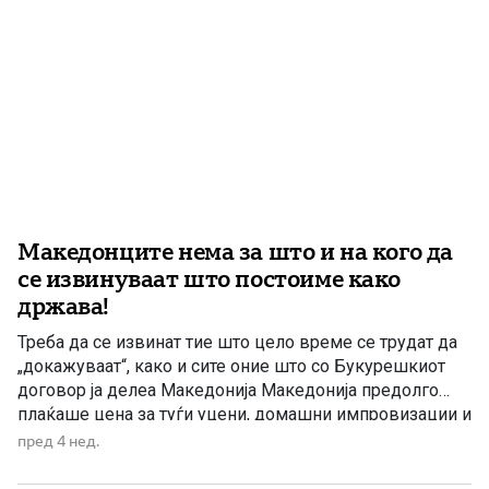
Македонците нема за што и на кого да
се извинуваат што постоиме како
држава!
Треба да се извинат тие што цело време се трудат да
„докажуваат“, како и сите оние што со Букурешкиот
договор ја делеа Македонија Македонија предолго
плаќаше цена за туѓи уцени, домашни импровизации и
политички авантуризам. Предолго државата беше
пред 4 нед.
третирана како експеримент, како привремена творба
без историја, без народ, без идентитет и без право