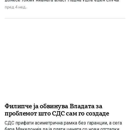
што со години беше користен како инструмент за
пред 4 нед.
политички прогон против ВМРО-ДПМНЕ. Колку и да се
обидува СДС да ја префрли вината […]
Филипче ја обвинува Владата за
проблемот што СДС сам го создаде
СДС прифати асиметрична рамка без гаранции, а сега
бара Македонија да ја плати цената со нови отстапки