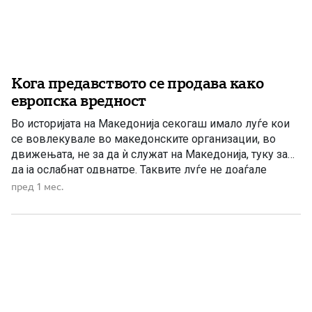
Кога предавството се продава како
европска вредност
Во историјата на Македонија секогаш имало луѓе кои
се вовлекувале во македонските организации, во
движењата, не за да ѝ служат на Македонија, туку за
да ја ослабнат одвнатре. Таквите луѓе не доаѓале
секогаш со туѓа униформа. Не доаѓале секогаш со
пред 1 мес.
отворено непријателско знаме. Често доаѓале со
македонско име, со патриотски зборови, со големи
ветувања и […]