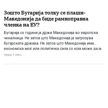
Зошто Бугарија толку се плаши-
Македонија да биде рамноправна
членка на ЕУ?
Бугарија со години ја држи Македонија во европска
чекалница. Не затоа што Македонија ја загрозува
бугарската држава. Не затоа што Македонија има
економска моќ или политичка сила со која може да ја
уценува Софија. Напротив, Македонија бара да биде
пред 1 мес.
третирана како рамноправна европска држава, со
сопствен народ, сопствен јазик, сопствена историја и
сопствено достоинство и […]