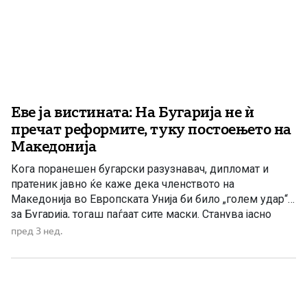
Еве ја вистината: На Бугарија не ѝ
пречат реформите, туку постоењето на
Македонија
Кога поранешен бугарски разузнавач, дипломат и
пратеник јавно ќе каже дека членството на
Македонија во Европската Унија би било „голем удар“
за Бугарија, тогаш паѓаат сите маски. Станува јасно
дека проблемот никогаш не бил само во внесувањето
пред 3 нед.
на Бугарите во македонскиот Устав. Не бил ниту во
реформите, владеењето на правото или
таканаречените европски вредности. Проблемот […]