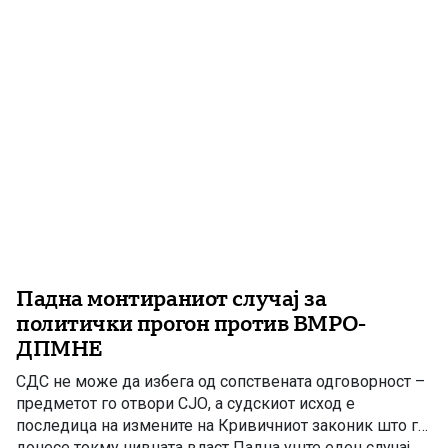
сама да […]
Падна монтираниот случај за
политички прогон против ВМРО-
ДПМНЕ
СДС не може да избега од сопствената одговорност –
предметот го отвори СЈО, а судскиот исход е
последица на измените на Кривичниот законик што ги
донесе токму нивната власт Падна уште еден случај