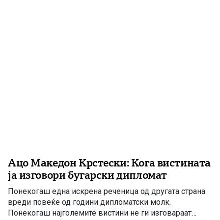
заокружено околу 6.000; Албанија: 7.057; Србија: 12.918;
Молдавија со Приднестровје: 79.520; Украина: 204.574;
Македонија: 3.504, […]
Ацо Македон Крстески: Кога вистината
ја изговори бугарски дипломат
Понекогаш една искрена реченица од другата страна
вреди повеќе од години дипломатски молк.
Понекогаш најголемите вистини не ги изговараат