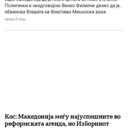
Политички е неодговорно Венко Филипче денес да ја
обвинува Владата на Христијан Мицкоски дека
Македонија не напредува кон Европската Унија, кога
пред 4 нед.
токму СДС ја доведе државата во сегашната положба.
СДС го прифати таканаречениот француски предлог
без цврсти гаранции […]
Кос: Македонија меѓу најуспешните во
реформската агенда, но Изборниот