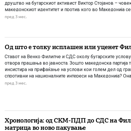
друштво на бугарскиот активист Виктор Стојанов – човек 
македонскиот идентитет и против кого во Македонија с
постапка – претставува јасен показател со какви структу
пред 3 мес.
Од што е толку исплашен или уценет Фи
Ставот на Венко Филипче и СДС околу бугарските услов
отвора прашања во јавноста. Зошто македонска партија 
инсистира на прифаќање на услови кои голем дел од граѓ
спротивни на националните интереси на Македонија? Она
гледа е дека наместо да се застане зад државните позиц
пред 3 мес.
Хронологија: од СКМ-ПДП до СДС на Фил
матрица во ново пакување