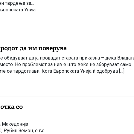
ни тврдења за
вропската Унија.
едонија во ЕУ би
родот да им поверува
бидуваат да ја продадат старата приказна – дека Владат
место. Но проблемот за нив е што веќе не зборуваат само
те се тврдоглави. Кога Европската Унија ѝ одобрува […]
отка со
а Македонија
, Рубин Земон, е во