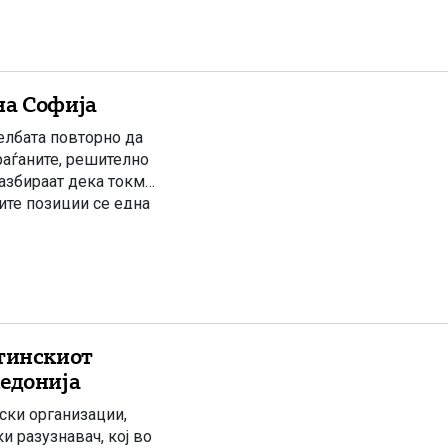
на Софија
елбата повторно да
граѓаните, решително
разбираат дека токму
ите позиции се една
[…]
стинскиот
кедонија
ки организации,
и разузнавач, кој во