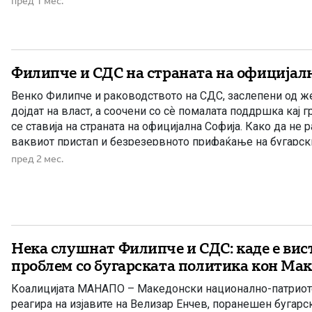
пред 1 мес.
Наместо јасно да ги брани […]
Филипче и СДС на страната на официјал
Венко Филипче и раководството на СДС, заслепени од ж
дојдат на власт, а соочени со сѐ помалата поддршка кај 
се ставија на страната на официјална Софија. Како да не 
ваквиот пристап и безрезервното прифаќање на бугарск
од главните причини за нивниот политички пад и губење 
пред 2 мес.
Нека слушнат Филипче и СДС: каде е ви
проблем со бугарската политика кон Ма
Коалицијата МАНАПО – Македонски национално-патриотс
реагира на изјавите на Велизар Енчев, поранешен бугарск