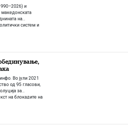
1990–2026) и
 македонската
днината на
олитички систем и
ори. Првите
Изборите се одвиваа
обединување,
ака
нфо. Во јули 2021
тво од 95 гласови,
олуција за
ст на блокадите на
атно со калкулација