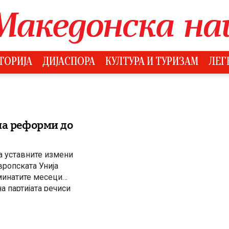
ТОРИЈА
ДИЈАСПОРА
КУЛТУРА И ТУРИЗАМ
ЛЕГ
ма реформи до
а уставните измени
вропската Унија
зминатите месеци
а партијата речиси
и – внесувањето на