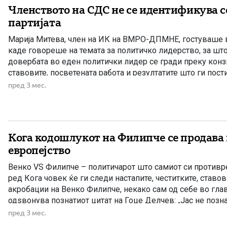
Членството на СДС не се идентификува с
партијата
Марија Митева, член на ИК на ВМРО-ДПМНЕ, гостуваше в
каде говореше на темата за политичко лидерство, за шт
довербата во еден политички лидер се гради преку конз
ставовите, посветената работа и резултатите што ги пост
разликата меѓу лидерот на ВМРО-ДПМНЕ и лидерот на С
пред 3 мес.
токму во […]
Кога кодошлукот на Филипче се продава
европејство
Венко VS Филипче – политичарот што самиот си противре
ред Кога човек ќе ги следи настапите, честитките, ставо
акробации на Венко Филипче, некако сам од себе во гла
одѕвонува познатиот цитат на Гоце Делчев: „Јас не позн
повеќе страдал од предавствата на своите синови – […]
пред 3 мес.