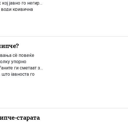
кој јавно го негира
е води кривична
ри соработуваат […]
липче?
увања сè повеќе
толку упорно
аните ги сметаат за
 што јавноста го
ии, Филипче и […]
ипче-старата