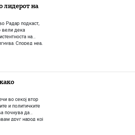
о лидерот на
о Радар подкаст,
о вели дека
истентноста на
игнува. Според неа,
ДС е очигледна
 како
чи во секој втор
вите и политичките
ва почнува да
авам друг народ кој