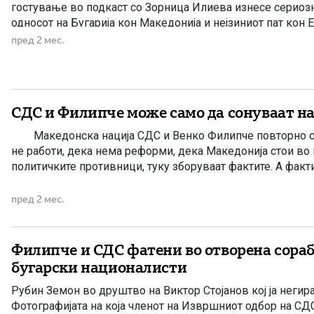
гостување во подкаст со Зорница Илиева изнесе сериоз
односот на Бугарија кон Македонија и нејзиниот пат кон Е
Според изнесеното, Енчев смета дека членството на Мак
пред 2 мес.
било „голем удар“ за Бугарија, бидејќи […]
СДС и Филипче може само да сонуваат на
Македонска нација СДС и Венко Филипче повторно се о
не работи, дека нема реформи, дека Македонија стои во 
политичките противници, туку зборуваат фактите. А факти
пред 2 мес.
Филипче и СДС фатени во отворена сораб
бугарски националисти
Рубин Земон во друштво на Виктор Стојанов кој ја негир
Фотографијата на која членот на Извршниот одбор на СДС