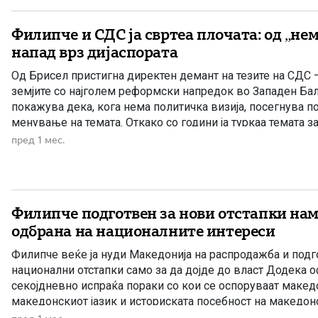
Филипче и СДС ја свртеа плочата: од „не
напад врз дијаспората
Од Брисел пристигна директен демант на тезите на СДС 
земјите со најголем реформски напредок во Западен Ба
покажува дека, кога нема политичка визија, посегнува п
менување на темата. Откако со години ја туркаа темата 
Бугарите во Уставот без јасни и цврсти гаранции за Макед
пред 1 мес.
Филипче подготвен за нови отстапки нам
одбрана на националните интереси
Филипче веќе ја нуди Македонија на распродажба и под
национални отстапки само за да дојде до власт Додека о
секојдневно испраќа пораки со кои се оспоруваат макед
македонскиот јазик и историската посебност на македон
Филипче молчи и ја убедува јавноста дека нема причина 