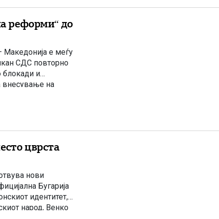
ма реформи“ до
– Македонија е меѓу
лкан СДС повторно
о блокади и
за внесување на
онија, […]
есто цврста
готвува нови
фицијална Бугарија
онскиот идентитет,
скиот народ, Венко
за загриженост.