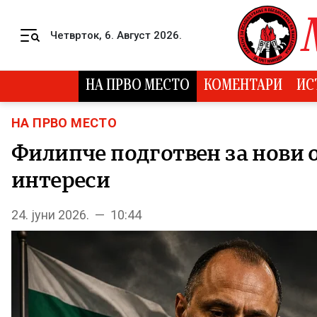
Skip to content
Четврток, 6. Август 2026.
Menu
НА ПРВО МЕСТО
КОМЕНТАРИ
ИС
НА ПРВО МЕСТО
Филипче подготвен за нови 
интереси
24. јуни 2026. — 10:44