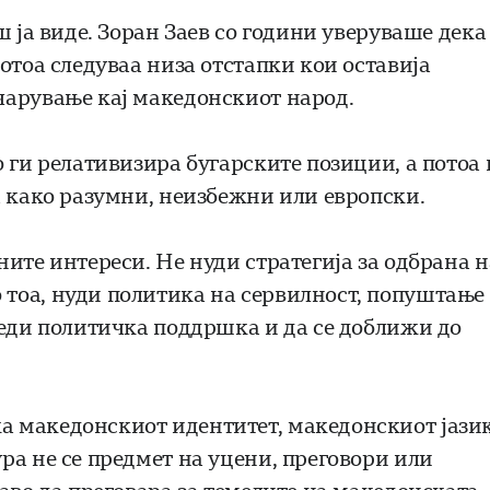
ш ја виде. Зоран Заев со години уверуваше дека
отоа следуваа низа отстапки кои оставија
чарување кај македонскиот народ.
 ги релативизира бугарските позиции, а потоа 
а како разумни, неизбежни или европски.
ите интереси. Не нуди стратегија за одбрана н
тоа, нуди политика на сервилност, попуштање
беди политичка поддршка и да се доближи до
 македонскиот идентитет, македонскиот јазик
ра не се предмет на уцени, преговори или