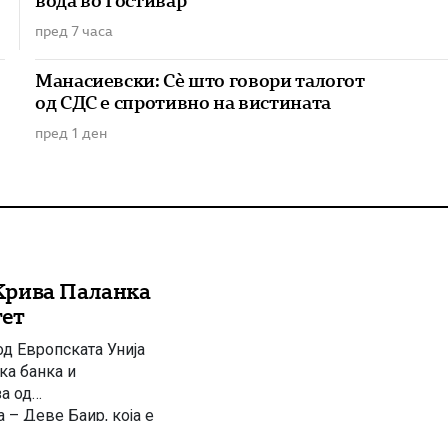
вода во Гостивар
пред 7 часа
Манасиевски: Сè што говори талогот
од СДС е спротивно на вистината
пред 1 ден
Крива Паланка
тет
д Европската Унија
ка банка и
за од
– Деве Баир, која е
уствуваа премиерот