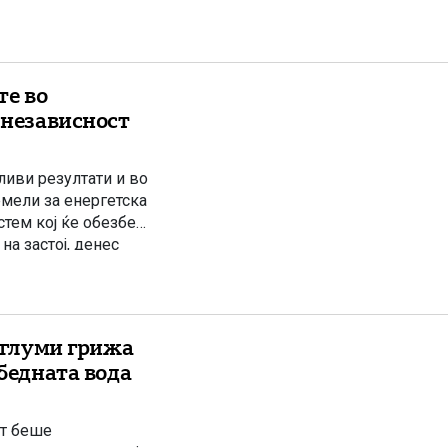
те во
 независност
иви резултати и во
емели за енергетска
стем кој ќе обезбеди
на застој, денес
вропските
и глуми грижа
збедната вода
ст беше