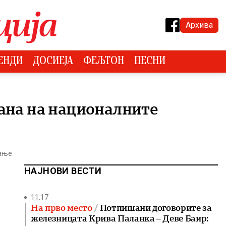
Архива
ЕНДИ
ДОСИЕЈА
ФЕЉТОН
ПЕСНИ
рана на националните
тање
НАЈНОВИ ВЕСТИ
11:17
На прво место
Потпишани договорите за
железницата Крива Паланка – Деве Баир: