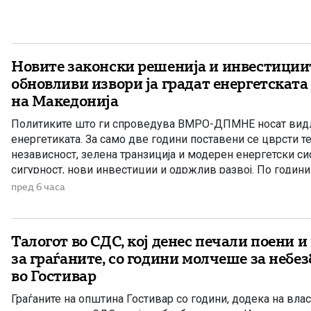
Христијан Мицкоски, вицепремиерот и министер […]
Новите законски решенија и инвестиции
обновливи извори ја градат енергетската
на Македонија
Политиките што ги спроведува ВМРО-ДПМНЕ носат видл
енергетиката. За само две години поставени се цврсти т
независност, зелена транзиција и модерен енергетски си
сигурност, нови инвестиции и одржлив развој. По години 
Македонија има нов Закон за енергетика, усогласен со е
пред 6 часа
директиви, како и Интегриран […]
Талогот во СДС, кој денес печали поени 
за граѓаните, со години молчеше за небе
во Гостивар
Граѓаните на општина Гостивар со години, додека на вла