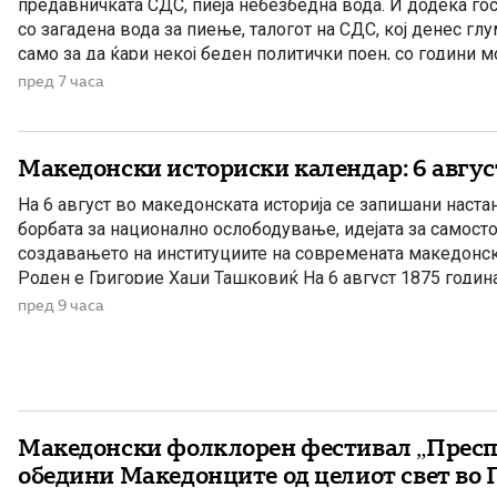
предавничката СДС, пиеја небезбедна вода. И додека гос
со загадена вода за пиење, талогот на СДС, кој денес гл
само за да ќари некој беден политички поен, со години 
направените анализи, во повеќе наврати во гостиварскио
пред 7 часа
небезбедна […]
Македонски историски календар: 6 авгус
На 6 август во македонската историја се запишани наста
борбата за национално ослободување, идејата за самосто
создавањето на институциите на современата македонск
Роден е Григорие Хаџи Ташковиќ На 6 август 1875 годин
Григорие Хаџи Ташковиќ – македонски револуционер, п
пред 9 часа
книжевник и еден од предводниците […]
Македонски фолклорен фестивал „Преспа
обедини Македонците од целиот свет во 