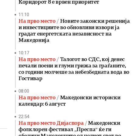
Коридорот 8 е врвен приоритет
11:10
На прво место
Новите законски решенија
и инвестициите во обновливи извори ја
градат енергетската независност на
Македонија
10:17
На прво место
Талогот во СДС, кој денес
печали поени и глуми грижа за граѓаните,
со години молчеше за небезбедната вода во
Гостивар
08:00
На прво место
Македонски историски
календар: 6 август
22:54
На прво место Дијаспора
Македонски
фолклорен фестивал „Преспа“ ќе ги
обедини Македонците од целиот свет во