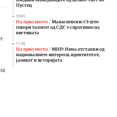
Пустец
13:01
На прво место
Манасиевски: Сè што
говори талогот од СДС е спротивно на
вистината
т
11:55
На прво место
МНР: Нема отстапки од
националните интереси, идентитетот,
јазикот и историјата
од