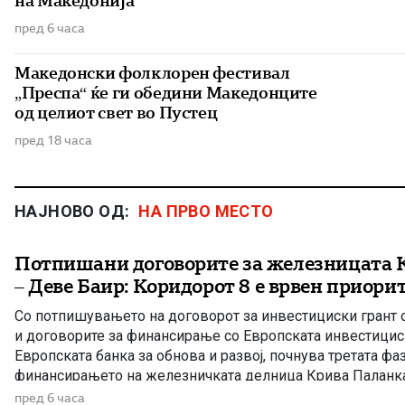
на Македонија
пред 6 часа
Македонски фолклорен фестивал
„Преспа“ ќе ги обедини Македонците
од целиот свет во Пустец
пред 18 часа
НАЈНОВО ОД:
НА ПРВО МЕСТО
Потпишани договорите за железницата 
– Деве Баир: Коридорот 8 е врвен приори
Со потпишувањето на договорот за инвестициски грант о
и договорите за финансирање со Европската инвестицис
Европската банка за обнова и развој, почнува третата фа
финансирањето на железничката делница Крива Паланка 
дел од Коридорот 8. На потпишувањето во Владата прис
пред 6 часа