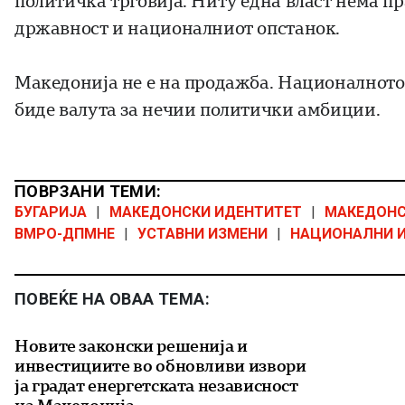
политичка трговија. Ниту една власт нема пр
државност и националниот опстанок.
Македонија не е на продажба. Националното 
биде валута за нечии политички амбиции.
ПОВРЗАНИ ТЕМИ:
БУГАРИЈА
|
МАКЕДОНСКИ ИДЕНТИТЕТ
|
МАКЕДОНС
ВМРО-ДПМНЕ
|
УСТАВНИ ИЗМЕНИ
|
НАЦИОНАЛНИ 
ПОВЕЌЕ НА ОВАА ТЕМА:
Новите законски решенија и
инвестициите во обновливи извори
ја градат енергетската независност