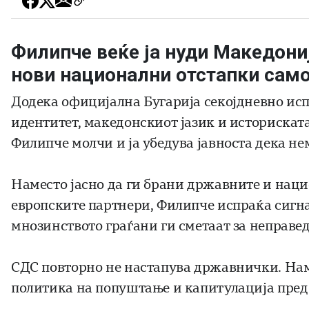
Филипче веќе ја нуди Македони
нови национални отстапки само 
Додека официјална Бугарија секојдневно исп
идентитет, македонскиот јазик и историскат
Филипче молчи и ја убедува јавноста дека не
Наместо јасно да ги брани државните и наци
европските партнери, Филипче испраќа сигна
мнозинството граѓани ги сметаат за неправе
СДС повторно не настапува државнички. Нам
политика на попуштање и капитулација пред