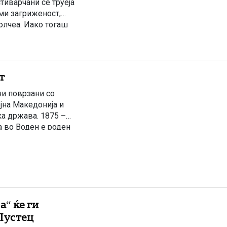
тиварчани се труеја
уми загриженост,
молчеа. Иако тогаш
т водовод, утврдија
т
ни поврзани со
јна Македонија и
а држава. 1875 –
а во Воден е роден
ублицист,
“ ќе ги
Пустец