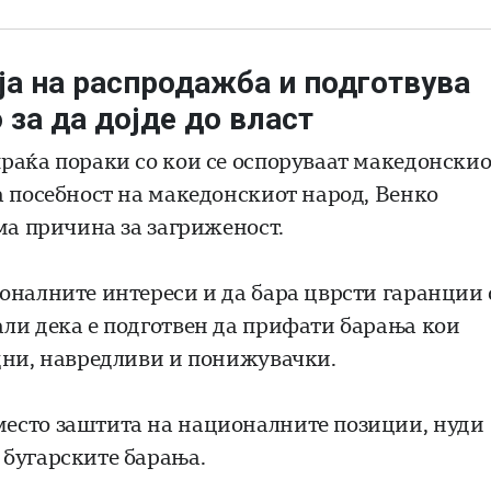
ја на распродажба и подготвува
за да дојде до власт
раќа пораки со кои се оспоруваат македонскио
а посебност на македонскиот народ, Венко
ма причина за загриженост.
оналните интереси и да бара цврсти гаранции 
ли дека е подготвен да прифати барања кои
дни, навредливи и понижувачки.
есто заштита на националните позиции, нуди
 бугарските барања.