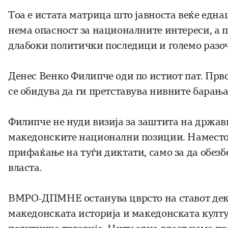
Тоа е истата матрица што јавноста веќе една
нема опасност за националните интереси, а п
длабоки политички последици и големо разо
Денес Венко Филипче оди по истиот пат. Прво
се обидува да ги претставува нивните барањ
Филипче не нуди визија за заштита на државн
македонските национални позиции. Наместо 
прифаќање на туѓи диктати, само за да обез
власта.
ВМРО-ДПМНЕ останува цврсто на ставот дека
македонската историја и македонската култу