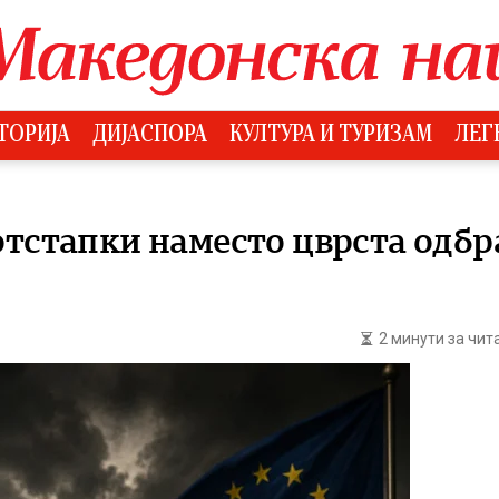
ТОРИЈА
ДИЈАСПОРА
КУЛТУРА И ТУРИЗАМ
ЛЕГ
отстапки наместо цврста одб
2 минути за чи