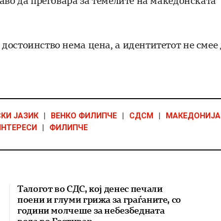
аво да преговара за темелите на македонската
достоинство нема цена, а идентитетот не смее 
КИ ЈАЗИК
|
ВЕНКО ФИЛИПЧЕ
|
СДСМ
|
МАКЕДОНИЈА
ИНТЕРЕСИ
|
ФИЛИПЧЕ
Талогот во СДС, кој денес печали
поени и глуми грижа за граѓаните, со
години молчеше за небезбедната