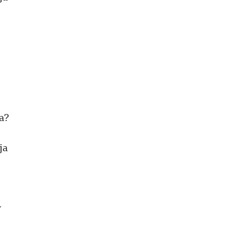
а?
ја
у