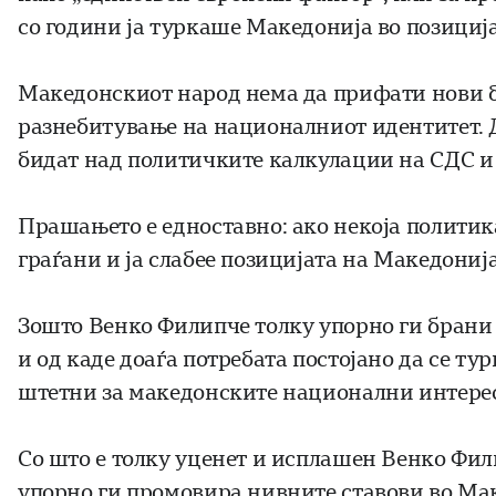
со години ја туркаше Македонија во позициј
Македонскиот народ нема да прифати нови б
разнебитување на националниот идентитет.
бидат над политичките калкулации на СДС и
Прашањето е едноставно: ако некоја политик
граѓани и ја слабее позицијата на Македонија
Зошто Венко Филипче толку упорно ги брани
и од каде доаѓа потребата постојано да се т
штетни за македонските национални интере
Со што е толку уценет и исплашен Венко Фил
упорно ги промовира нивните ставови во Мак