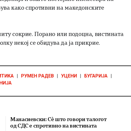
вува како спротивни на македонските
 ниту сокрие. Порано или подоцна, вистината
лку некој се обидува да ја прикрие.
ИТИКА
|
РУМЕН РАДЕВ
|
УЦЕНИ
|
БУГАРИЈА
|
НИЈА
Манасиевски: Сè што говори талогот
од СДС е спротивно на вистината