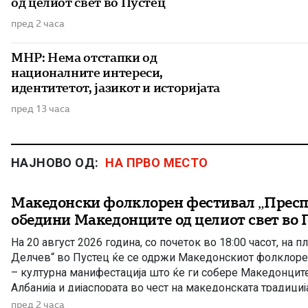
од целиот свет во Пустец
пред 2 часа
МНР: Нема отстапки од
националните интереси,
идентитетот, јазикот и историјата
пред 13 часа
НАЈНОВО ОД:
НА ПРВО МЕСТО
Македонски фолклорен фестивал „Преспа
обедини Македонците од целиот свет во 
На 20 август 2026 година, со почеток во 18:00 часот, на 
Делчев“ во Пустец ќе се одржи Македонскиот фолклоре
– културна манифестација што ќе ги собере Македонците
Албанија и дијаспората во чест на македонската традиција
Фестивалот ќе биде можност за промоција на богатото 
пред 2 часа