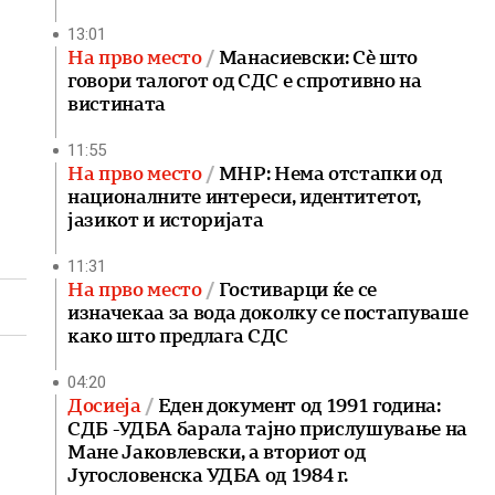
13:01
На прво место
Манасиевски: Сè што
говори талогот од СДС е спротивно на
вистината
11:55
На прво место
МНР: Нема отстапки од
националните интереси, идентитетот,
јазикот и историјата
11:31
На прво место
Гостиварци ќе се
изначекаа за вода доколку се постапуваше
како што предлага СДС
04:20
Досиеја
Еден документ од 1991 година:
СДБ -УДБА барала тајно прислушување на
Мане Јаковлевски, а вториот од
Југословенска УДБА од 1984 г.