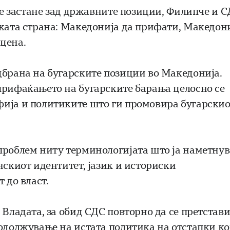
 се застане зад државните позиции, Филипче и 
ската страна: Македонија да прифати, Македон
цена.
дбрана на бугарските позиции во Македонија.
прифаќањето на бугарските барања целосно се
фија и политиките што ги промовира бугарскио
проблем ниту терминологијата што ја наметнув
нскиот идентитет, јазик и историски
 до власт.
 Владата, за обид СДС повторно да се претстав
родолжување на истата политика на отстапки ко