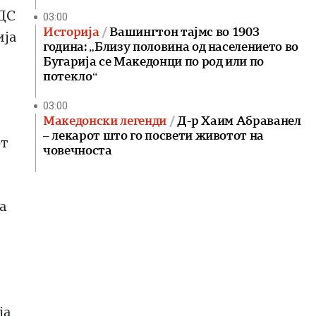
СДС
03:00
Историја
Вашингтон тајмс во 1903
ија
година: „Близу половина од населението во
Бугарија се Македонци по род или по
потекло“
03:00
Македонски легенди
Д-р Хаим Абраванел
– лекарот што го посвети животот на
т
човечноста
а
и
ја