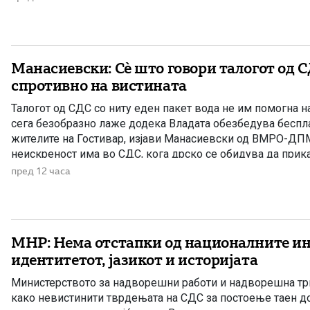
наследство […]
Манасиевски: Сè што говори талогот од С
спротивно на вистината
Талогот од СДС со ниту еден пакет вода не им помогна на
сега безобразно лаже додека Владата обезбедува беспла
жителите на Гостивар, изјави Манасиевски од ВМРО-ДПМ
неискреност има во СДС, кога дрско се обидува да прик
некакви бизнис-интереси со водата што Владата бесплатн
пред 12 часа
МНР: Нема отстапки од националните ин
идентитетот, јазикот и историјата
Министерството за надворешни работи и надворешна трг
како невистинити тврдењата на СДС за постоење таен до