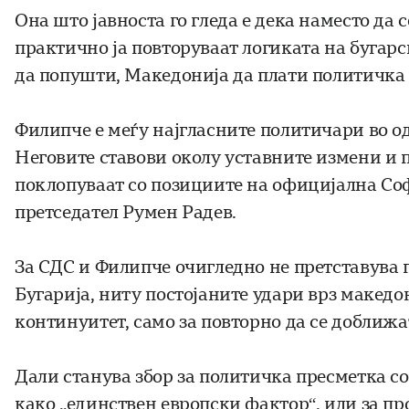
Она што јавноста го гледа е дека наместо да
практично ја повторуваат логиката на бугар
да попушти, Македонија да плати политичка 
Филипче е меѓу најгласните политичари во о
Неговите ставови околу уставните измени и 
поклопуваат со позициите на официјална Со
претседател Румен Радев.
За СДС и Филипче очигледно не претставува 
Бугарија, ниту постојаните удари врз македо
континуитет, само за повторно да се доближат
Дали станува збор за политичка пресметка со
како „единствен европски фактор“, или за п