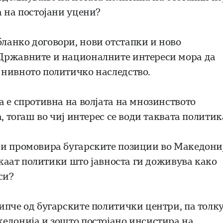
а на постојани уцени?
ланко договори, нови отстапки и ново
 Државните и националните интереси мора да
 нивното политичко наследство.
а е спротивна на волјата на мнозинството
, тогаш во чиј интерес се води таквата политик
 и промовира бугарските позиции во Македони
уркаат политики што јавноста ги доживува како
си?
ипче од бугарските политички центри, па толк
едонија и зошто постојано инсистира на