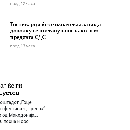
пред 12 часа
Гостиварци ќе се изначекаа за вода
доколку се постапуваше како што
предлага СДС
пред 13 часа
“ ќе ги
Пустец
плоштадот „Гоце
н фестивал „Преспа“
 од Македонија,
, песна и оро.
македонско културно