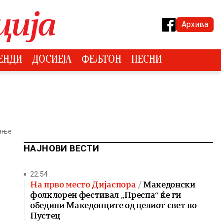
Архива
ЕНДИ
ДОСИЕЈА
ФЕЉТОН
ПЕСНИ
тање
НАЈНОВИ ВЕСТИ
22:54
На прво место Дијаспора
Македонски
фолклорен фестивал „Преспа“ ќе ги
обедини Македонците од целиот свет во
Пустец