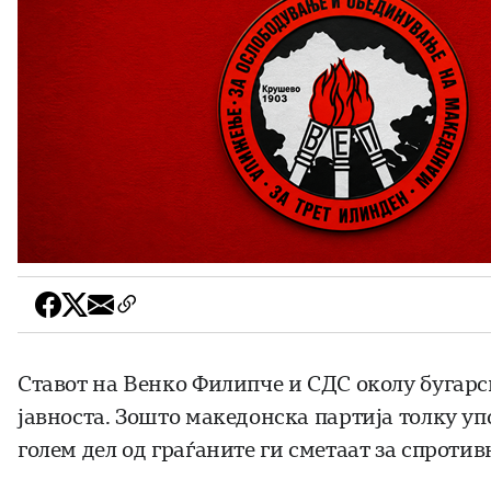
Ставот на Венко Филипче и СДС околу бугарс
јавноста. Зошто македонска партија толку у
голем дел од граѓаните ги сметаат за спрот