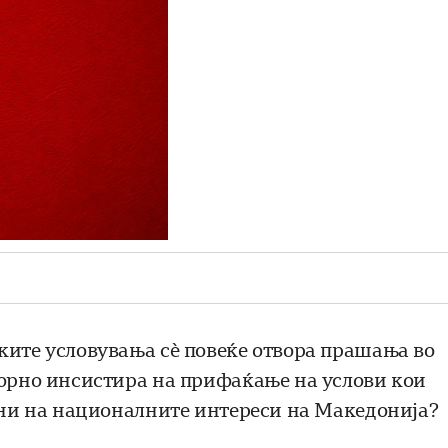
ките условувања сè повеќе отвора прашања во
порно инсистира на прифаќање на услови кои
ивни на националните интереси на Македонија?