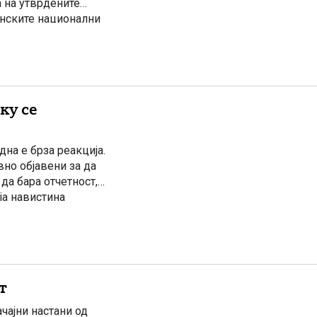
а на утврдените
онските национални
 прес-конференција
ку се
на е брза реакција.
вно објавени за да
да бара отчетност,
ја навистина
стапка додека се
т
чајни настани од