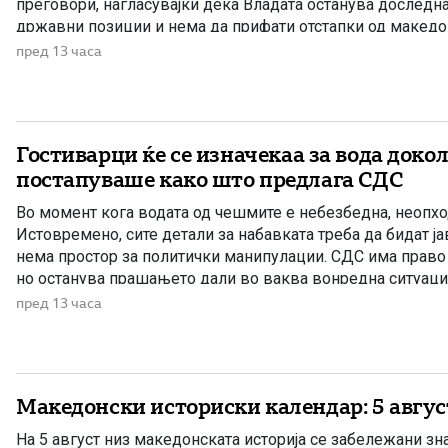
преговори, нагласувајќи дека Владата останува доследн
државни позиции и нема да прифати отстапки од макед
интереси, идентитетот, јазикот и историјата. „Денешната
пред 13 часа
на СДС е уште еден обид за создавање хистерија и […]
Гостиварци ќе се изначекаа за вода докол
постапуваше како што предлага СДС
Во момент кога водата од чешмите е небезбедна, неопход
Истовремено, сите детали за набавката треба да бидат ја
нема простор за политички манипулации. СДС има право 
но останува прашањето дали во ваква вонредна ситуаци
очекувала граѓаните да чекаат да заврши тендерската по
пред 13 часа
соочуваат […]
Македонски историски календар: 5 авгус
На 5 август низ македонската историја се забележани зна