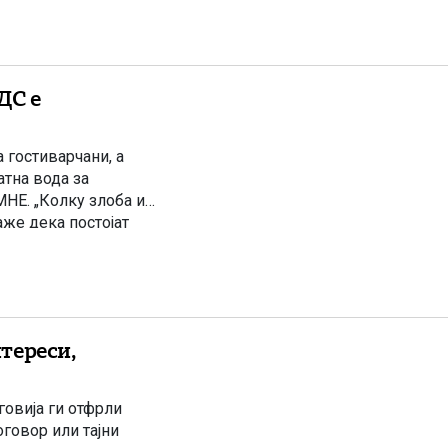
ДС е
 гостиварчани, а
тна вода за
НЕ. „Колку злоба и
аже дека постојат
о им ја дели […]
тереси,
овија ги отфрли
говор или тајни