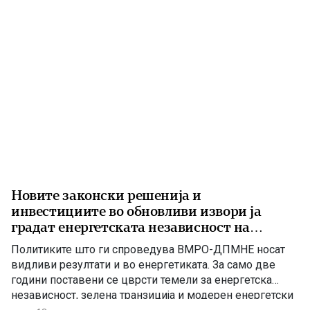
премиерот Христијан Мицкоски, вицепремиерот и
министер […]
Новите законски решенија и
инвестициите во обновливи извори ја
градат енергетската независност на
Македонија
Политиките што ги спроведува ВМРО-ДПМНЕ носат
видливи резултати и во енергетиката. За само две
години поставени се цврсти темели за енергетска
независност, зелена транзиција и модерен енергетски