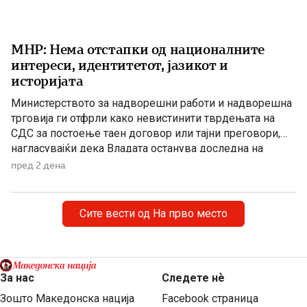
МНР: Нема отстапки од националните
интереси, идентитетот, јазикот и
историјата
Министерството за надворешни работи и надворешна
трговија ги отфрли како невистинити тврдењата на
СДС за постоење таен договор или тајни преговори,
нагласувајќи дека Владата останува доследна на
утврдените државни позиции и нема да прифати
пред 2 дена
отстапки од македонските национални интереси,
идентитетот, јазикот и историјата. „Денешната прес-
конференција на СДС е уште еден обид за создавање
Сите вести од На прво место
хистерија и […]
За нас
Следете нѐ
Зошто Македонска нација
Facebook страница