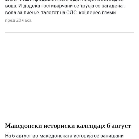
вода. И додека гостиварчани се труеја со загадена
вода за пиење, талогот на СДС, кој денес глуми
загриженост, само за да ќари некој беден политички
пред 20 часа
поен, со години молчеа. Иако тогаш направените
анализи, во повеќе наврати во гостиварскиот
водовод, утврдија небезбедна […]
Македонски историски календар: 6 август
На 6 август во македонската историја се запишани