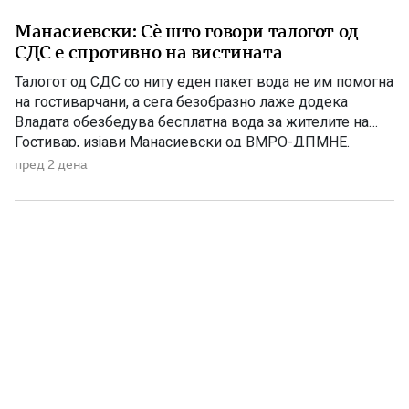
Манасиевски: Сè што говори талогот од
СДС е спротивно на вистината
Талогот од СДС со ниту еден пакет вода не им помогна
на гостиварчани, а сега безобразно лаже додека
Владата обезбедува бесплатна вода за жителите на
Гостивар, изјави Манасиевски од ВМРО-ДПМНЕ.
„Колку злоба и неискреност има во СДС, кога дрско се
пред 2 дена
обидува да прикаже дека постојат некакви бизнис-
интереси со водата што Владата бесплатно им ја дели
[…]