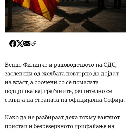
Венко Филипче и раководството на СДС,
заслепени од желбата повторно да дојдат
на власт, а соочени со сѐ помалата
поддршка кај граѓаните, решително се
ставија на страната на официјална Софија.
Како да не разбираат дека токму ваквиот
пристап и безрезервното прифаќање на