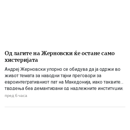
Од лагите на Жерновски ќе остане само
хистеријата
Андреј Жерновски упорно се обидува да ја одржи во
живот темата за наводни тајни преговори за
евроинтегративниот пат на Македонија, иако таквите
тврдења беа демантирани од надлежните институции.
Како што им пукна меурот од сапуница наречен
пред 6 часа
„мигранти за пари“, така на СДС му пука и најновата
конструкција – дека власта тајно се подготвува да го
[…]