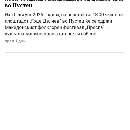
во Пустец
На 20 август 2026 година, со почеток во 18:00 часот, на
плоштадот „Гоце Делчев“ во Пустец ќе се одржи
Македонскиот фолклорен фестивал „Преспа“ –
културна манифестација што ќе ги собере
Македонците од Македонија, Албанија и дијаспората во
пред 1 ден
чест на македонската традиција, песна и оро.
Фестивалот ќе биде можност за промоција на богатото
македонско културно наследство […]