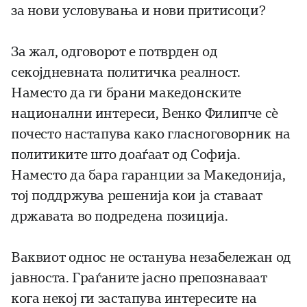
за нови условувања и нови притисоци?
За жал, одговорот е потврден од
секојдневната политичка реалност.
Наместо да ги брани македонските
национални интереси, Венко Филипче сѐ
почесто настапува како гласноговорник на
политиките што доаѓаат од Софија.
Наместо да бара гаранции за Македонија,
тој поддржува решенија кои ја ставаат
државата во подредена позиција.
Ваквиот однос не останува незабележан од
јавноста. Граѓаните јасно препознаваат
кога некој ги застапува интересите на