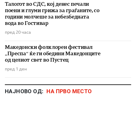
Талогот во СДС, кој денес печали
поени и глуми грижа за граѓаните, со
години молчеше за небезбедната
вода во Гостивар
пред 20 часа
Македонски фолклорен фестивал
„Преспа“ ќе ги обедини Македонците
од целиот свет во Пустец
пред 1 ден
НАЈНОВО ОД:
НА ПРВО МЕСТО