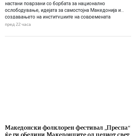
настани поврзани со борбата за национално
ослободување, идејата за самостојна Македонија и
создавањето на институциите на современата
македонска држава. 1875 – Роден е Григорие Хаџи
пред 22 часа
Ташковиќ На 6 август 1875 година во Воден е роден
Григорие Хаџи Ташковиќ – македонски револуционер,
публицист, книжевник и еден од предводниците […]
Македонски фолклорен фестивал „Преспа“
ќе ги обедини Македонците од целиот свет