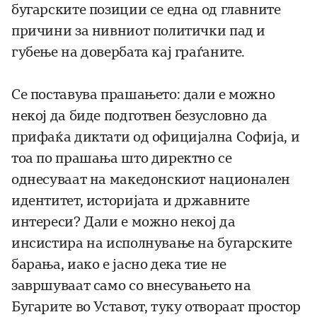
бугарските позиции се една од главните
причини за нивниот политички пад и
губење на довербата кај граѓаните.
Се поставува прашањето: дали е можно
некој да биде подготвен безусловно да
прифаќа диктати од официјална Софија, и
тоа по прашања што директно се
однесуваат на македонскиот национален
идентитет, историјата и државните
интереси? Дали е можно некој да
инсистира на исполнување на бугарските
барања, иако е јасно дека тие не
завршуваат само со внесувањето на
Бугарите во Уставот, туку отвораат простор