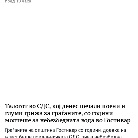
систем кој ќе обезбеди сигурност, нови инвестиции и
пред 19 часа
одржлив развој. По години на застој, денес Македонија
има нов Закон за енергетика, усогласен со европските
директиви, како и Интегриран […]
Талогот во СДС, кој денес печали поени и
глуми грижа за граѓаните, со години
молчеше за небезбедната вода во Гостивар
Граѓаните на општина Гостивар со години, додека на
власт беше предавничката СДС, пиеја небезбедна