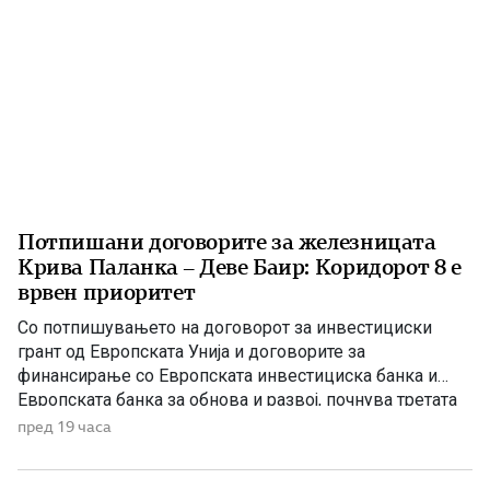
Потпишани договорите за железницата
Крива Паланка – Деве Баир: Коридорот 8 е
врвен приоритет
Со потпишувањето на договорот за инвестициски
грант од Европската Унија и договорите за
финансирање со Европската инвестициска банка и
Европската банка за обнова и развој, почнува третата
фаза од финансирањето на железничката делница
пред 19 часа
Крива Паланка – Деве Баир, која е дел од Коридорот
8. На потпишувањето во Владата присуствуваа