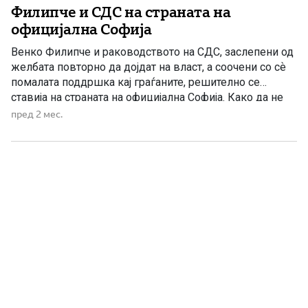
Филипче и СДС на страната на
официјална Софија
Венко Филипче и раководството на СДС, заслепени од
желбата повторно да дојдат на власт, а соочени со сѐ
помалата поддршка кај граѓаните, решително се
ставија на страната на официјална Софија. Како да не
разбираат дека токму ваквиот пристап и
пред 2 мес.
безрезервното прифаќање на бугарските позиции се
една од главните причини за нивниот политички пад и
губење […]