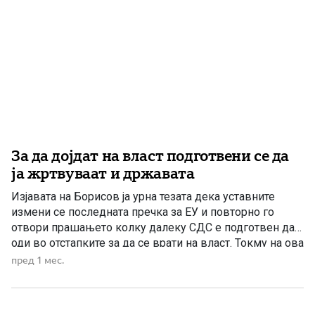
За да дојдат на власт подготвени се да
ја жртвуваат и државата
Изјавата на Борисов ја урна тезата дека уставните
измени се последната пречка за ЕУ и повторно го
отвори прашањето колку далеку СДС е подготвен да
оди во отстапките за да се врати на власт. Токму на ова
прашање денес нема одговор. Граѓаните не го
пред 1 мес.
испратија СДС во опозиција поради една грешка или
еден неуспешен потег. […]