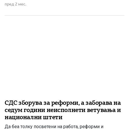
претседател Румен Радев, во кое предупредува дека
пред 2 мес.
условувањето на Македонија со прашања поврзани со
идентитетот, јазикот и историјата претставува опасен
преседан не само за Македонија, туку и […]
СДС зборува за реформи, а заборава на
седум години неисполнети ветувања и
национални штети
Да беа толку посветени на работа, реформи и