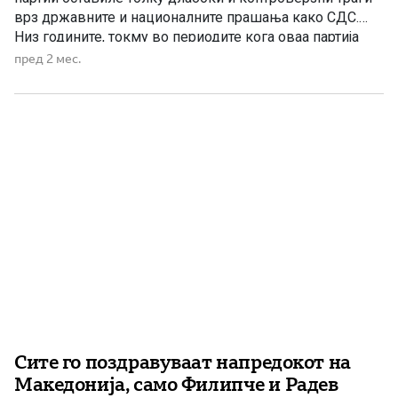
врз државните и националните прашања како СДС.
Низ годините, токму во периодите кога оваа партија
била на власт, Македонија се соочуваше со
пред 2 мес.
најголемите идентитетски и државни отстапки – од
промената на државното знаме, преку промената на
името на државата, па сѐ до […]
Сите го поздравуваат напредокот на
Македонија, само Филипче и Радев