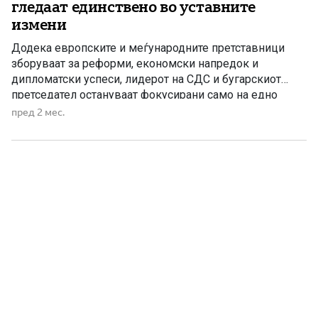
гледаат единствено во уставните
измени
Додека европските и меѓународните претставници
зборуваат за реформи, економски напредок и
дипломатски успеси, лидерот на СДС и бугарскиот
претседател остануваат фокусирани само на едно
прашање – уставните измени. Во изминатиот период
пред 2 мес.
Македонија доби повеќе позитивни сигнали од
меѓународната заедница. Европските претставници го
поздравија напредокот во спроведувањето на
реформската агенда, беа одобрени значајни средства
од европските […]