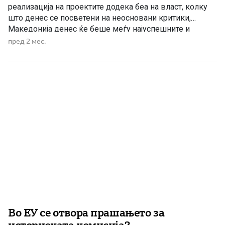
реализација на проектите додека беа на власт, колку
што денес се посветени на неосновани критики,
Македонија денес ќе беше меѓу најуспешните и
најбрзоразвивачки држави не само во регионот, туку и
пред 2 мес.
пошироко. СДС и Венко Филипче денес се обидуваат
да ја претстават Владата на ВМРО-ДПМНЕ како
виновник за […]
Во ЕУ се отвора прашањето за