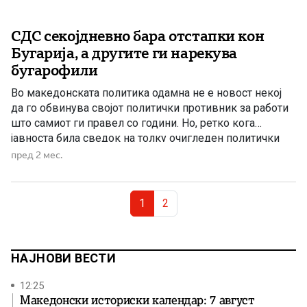
СДС секојдневно бара отстапки кон
Бугарија, а другите ги нарекува
бугарофили
Во македонската политика одамна не е новост некој
да го обвинува својот политички противник за работи
што самиот ги правел со години. Но, ретко кога
јавноста била сведок на толку очигледен политички
парадокс како денес. СДС ја обвинува коалицијата на
пред 2 мес.
ВМРО-ДПМНЕ и ЗНАМ дека е „најголемиот
бугарофилски колектив во историјата на Македонија“.
Page navigation
Истата таа СДС, […]
Current Page
Page
1
2
НАЈНОВИ ВЕСТИ
12:25
Македонски историски календар: 7 август