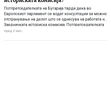
историската комисија?
Потпретседателката на Бугарија тврди дека во
Европскиот парламент се водат консултации за можно
отстранување на делот што се однесува на работата на
Заедничката историска комисија. Потпретседателката
на Бугарија, Илијана Јотова, откри дека во пресрет на
пред 2 мес.
гласањето во Европскиот парламент се водат
консултации за евентуални измени на текстовите што
се однесуваат на Заедничката историска комисија,
формирана […]