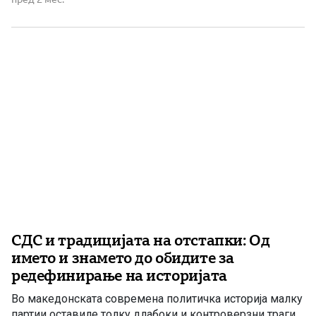
на звук. Кога иглата ќе се заглавеше во некој жлеб,
истите неколку зборови или истиот музички тон се
повторуваа бесконечно, сè додека […]
СДС и традицијата на отстапки: Од
името и знамето до обидите за
редефинирање на историјата
Во македонската современа политичка историја малку
партии оставиле толку длабоки и контроверзни траги