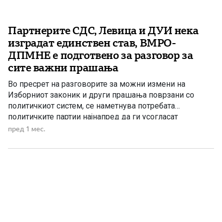
Партнерите СДС, Левица и ДУИ нека
изградат единствен став, ВМРО-
ДПМНЕ е подготвено за разговор за
сите важни прашања
Во пресрет на разговорите за можни измени на
Изборниот законик и други прашања поврзани со
политичкиот систем, се наметнува потребата
политичките партии најнапред да ги усогласат
сопствените позиции. СДС, Левица и ДУИ, кои во
пред 1 мес.
повеќе наврати настапуваат со различни, а понекогаш
и спротивставени ставови, најпрво треба да се
договорат што навистина предлагаат. Дали се залагаат
[…]