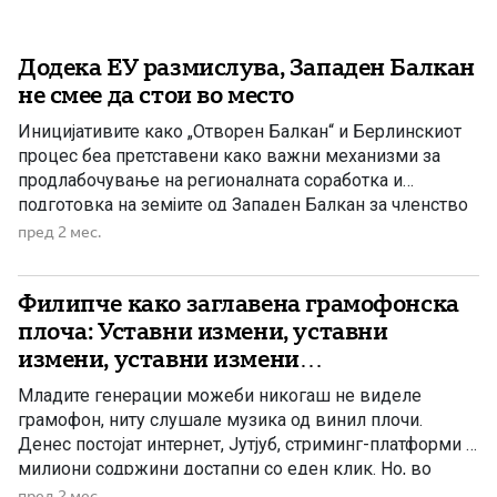
Додека ЕУ размислува, Западен Балкан
не смее да стои во место
Иницијативите како „Отворен Балкан“ и Берлинскиот
процес беа претставени како важни механизми за
продлабочување на регионалната соработка и
подготовка на земјите од Западен Балкан за членство
во Европската Унија. Но, и покрај бројните средби,
пред 2 мес.
декларации и договори, резултатите останаа далеку
под очекувањата. Дел од договореното никогаш не
Филипче како заглавена грамофонска
беше целосно спроведено, а политичките
несогласувања и недоволната […]
плоча: Уставни измени, уставни
измени, уставни измени…
Младите генерации можеби никогаш не виделе
грамофон, ниту слушале музика од винил плочи.
Денес постојат интернет, Јутјуб, стриминг-платформи и
милиони содржини достапни со еден клик. Но, во
минатото грамофонската плоча беше главниот носач
пред 2 мес.