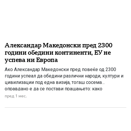
Александар Македонски пред 2300
години обедини континенти, ЕУ не
успева ни Европа
Ако Александар Македонски пред повеќе од 2300
години успеал да обедини различни народи, култури и
цивилизации под една визија, тогаш сосема
оправдано е да се постави прашањето: како
денешната Европска Унија, со илјадници функционери,
пред 1 мес.
дипломати, комисии и институции, не успева да
обедини ни сопствен континент? Одговорот е
едноставен. Затоа што Александар градел со почит, а
[…]