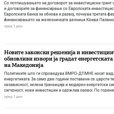
Со потпишувањето на договорот за инвестициски грант о
и договорите за финансирање со Европската инвестицис
Европската банка за обнова и развој, почнува третата фа
финансирањето на железничката делница Крива Паланка 
дел од Коридорот 8. На потпишувањето во Владата прис
пред 1 ден
Христијан Мицкоски, вицепремиерот и министер […]
Новите законски решенија и инвестиции
обновливи извори ја градат енергетската
на Македонија
Политиките што ги спроведува ВМРО-ДПМНЕ носат видл
енергетиката. За само две години поставени се цврсти т
независност, зелена транзиција и модерен енергетски си
сигурност, нови инвестиции и одржлив развој. По години 
Македонија има нов Закон за енергетика, усогласен со е
пред 1 ден
директиви, како и Интегриран […]