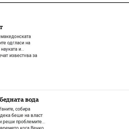
т
о македонската
ите одгласи на
науката и
чат известува за
та јавност ги
лку дена претходно
бедната вода
ѓаните, собира
одека беше на власт
ги реши проблемите.
 времето кога Венко