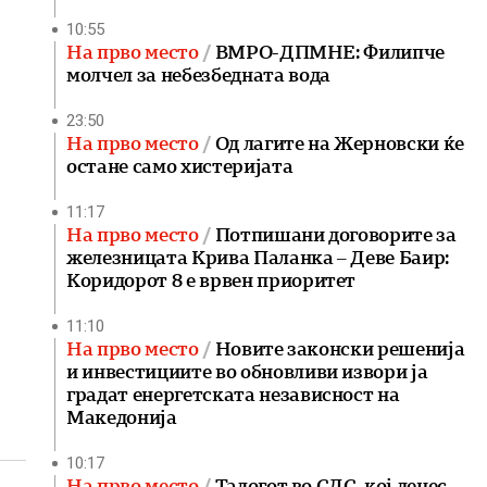
10:55
На прво место
ВМРО-ДПМНЕ: Филипче
молчел за небезбедната вода
23:50
На прво место
Од лагите на Жерновски ќе
остане само хистеријата
11:17
На прво место
Потпишани договорите за
железницата Крива Паланка – Деве Баир:
Коридорот 8 е врвен приоритет
11:10
На прво место
Новите законски решенија
и инвестициите во обновливи извори ја
градат енергетската независност на
Македонија
10:17
На прво место
Талогот во СДС, кој денес