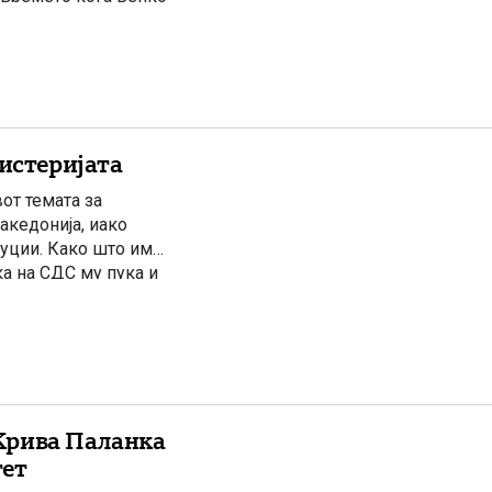
хистеријата
от темата за
акедонија, иако
уции. Како што им
ка на СДС му пука и
да го […]
Крива Паланка
тет