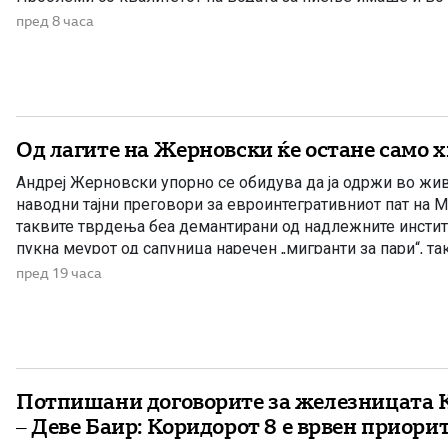
Филипче беше министер за здравство, […]
пред 8 часа
Од лагите на Жерновски ќе остане само 
Андреј Жерновски упорно се обидува да ја одржи во жив
наводни тајни преговори за евроинтегративниот пат на М
таквите тврдења беа демантирани од надлежните инстит
пукна меурот од сапуница наречен „мигранти за пари“, та
најновата конструкција – дека власта тајно се подготвува 
пред 19 часа
Потпишани договорите за железницата 
– Деве Баир: Коридорот 8 е врвен приори