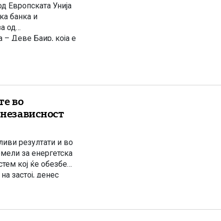
д Европската Унија
ка банка и
за од
– Деве Баир, која е
уствуваа премиерот
те во
 независност
иви резултати и во
емели за енергетска
стем кој ќе обезбеди
на застој, денес
вропските