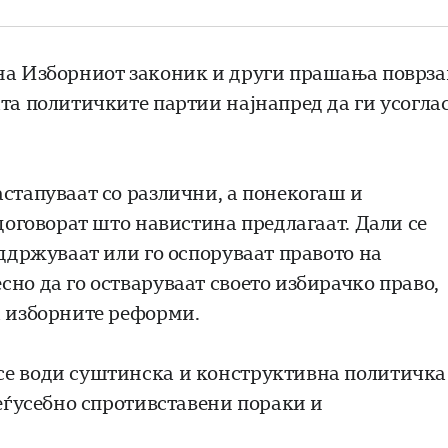
 на Изборниот законик и други прашања поврз
та политичките партии најнапред да ги усогла
астапуваат со различни, а понекогаш и
 договорат што навистина предлагаат. Дали се
оддржуваат или го оспоруваат правото на
но да го остваруваат своето избирачко право,
а изборните реформи.
се води суштинска и конструктивна политичка
меѓусебно спротивставени пораки и