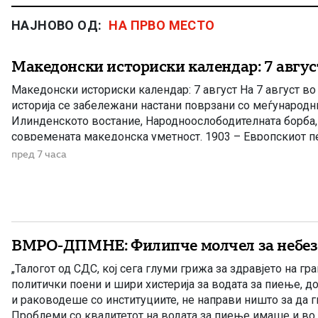
НАЈНОВО ОД:
НА ПРВО МЕСТО
Македонски историски календар: 7 авгус
Македонски историски календар: 7 август На 7 август в
историја се забележани настани поврзани со меѓународн
Илинденското востание, Народноослободителната борба, 
современата македонска уметност. 1903 – Европскиот пе
Илинденското востание На 7 август 1903 година европска
пред 7 часа
добила првите поопширни вести за востанието што неко
избувнало […]
ВМРО-ДПМНЕ: Филипче молчел за небез
„Талогот од СДС, кој сега глуми грижа за здравјето на гра
политички поени и шири хистерија за водата за пиење, д
и раководеше со институциите, не направи ништо за да 
Проблеми со квалитетот на водата за пиење имаше и во