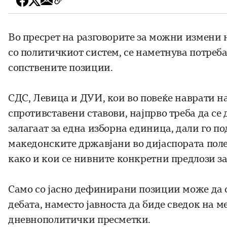
Во пресрет на разговорите за можни измени
со политичкиот систем, се наметнува потреба
сопствените позиции.
СДС, Левица и ДУИ, кои во повеќе наврати н
спротивставени ставови, најпрво треба да се
залагаат за една изборна единица, дали го п
македонските државјани во дијаспората полес
како и кои се нивните конкретни предлози з
Само со јасно дефинирани позиции може да 
дебата, наместо јавноста да биде сведок на 
дневнополитички пресметки.