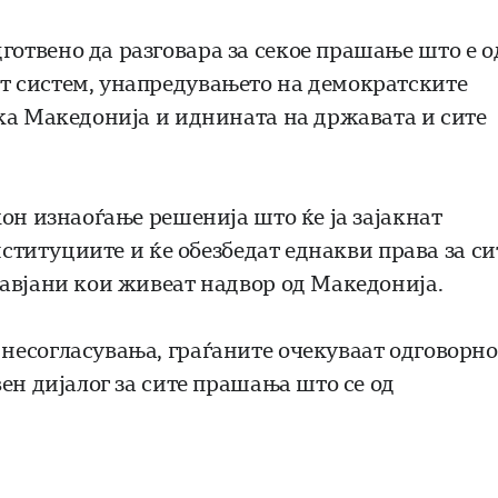
отвено да разговара за секое прашање што е о
 систем, унапредувањето на демократските
ка Македонија и иднината на државата и сите
он изнаоѓање решенија што ќе ја зајакнат
нституциите и ќе обезбедат еднакви права за си
авјани кои живеат надвор од Македонија.
есогласувања, граѓаните очекуваат одговорно
ен дијалог за сите прашања што се од