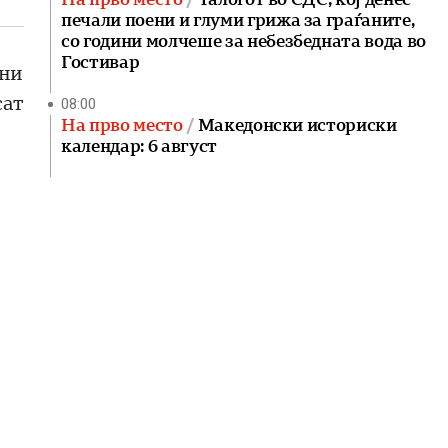
печали поени и глуми грижа за граѓаните,
со години молчеше за небезбедната вода во
Гостивар
ани
сат
08:00
На прво место
Македонски историски
календар: 6 август