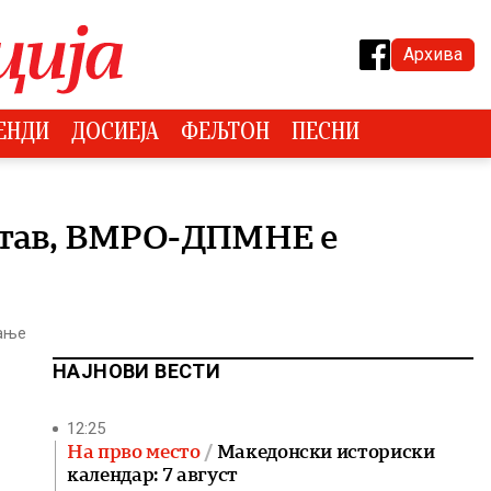
Архива
ЕНДИ
ДОСИЕЈА
ФЕЉТОН
ПЕСНИ
 став, ВМРО-ДПМНЕ е
тање
НАЈНОВИ ВЕСТИ
12:25
На прво место
Македонски историски
календар: 7 август