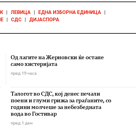
К
|
ЛЕВИЦА
|
ЕДНА ИЗБОРНА ЕДИНИЦА
|
Е
|
СДС
|
ДИЈАСПОРА
Од лагите на Жерновски ќе остане
само хистеријата
пред 19 часа
Талогот во СДС, кој денес печали
поени и глуми грижа за граѓаните, со
години молчеше за небезбедната
вода во Гостивар
пред 1 ден