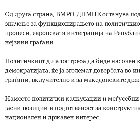
Од друга страна, ВМРО-ДПМНЕ останува подг
значење за функционирањето на политичкиот
процеси, европската интеграција на Републи
нејзини граѓани.
Политичкиот дијалог треба да биде насочен к
демократијата, ќе ја зголемат довербата во и
граѓани, вклучително и за македонските држ
Наместо политички калкулации и меѓусебни н
јасни позиции и подготвеност за конструктив
национален и државен интерес.